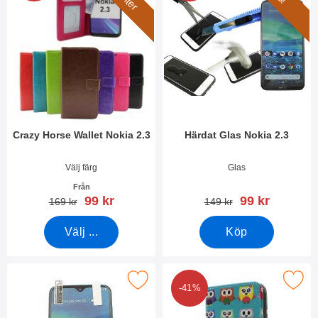
Crazy Horse Wallet Nokia 2.3
Härdat Glas Nokia 2.3
Art. nr 38472
Art. nr 37598
Välj färg
Glas
Från
rea pris
rea pris
99 kr
99 kr
tidigare pris
tidigare pris
169 kr
149 kr
Välj ...
Köp
Makera skärmskydd Nokia 2.3 som favorit
Makera designwallet Nokia
-41%