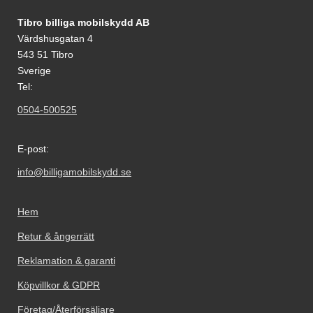
Sidfot Blandad info och länkar
Tibro billiga mobilskydd AB
Värdshusgatan 4
543 51 Tibro
Sverige
Tel:
0504-500525
E-post:
info@billigamobilskydd.se
Hem
Retur & ångerrätt
Reklamation & garanti
Köpvillkor & GDPR
Företag/Återförsäljare