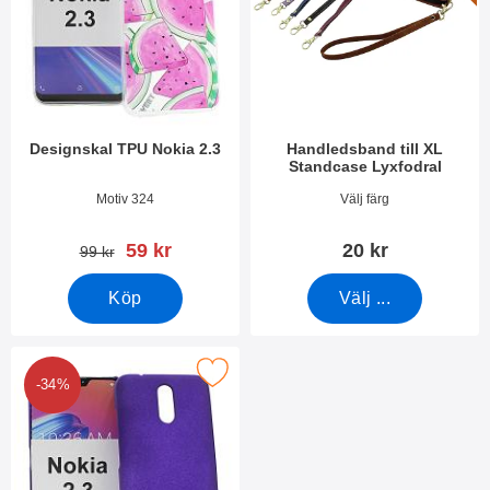
Designskal TPU Nokia 2.3
Handledsband till XL
Standcase Lyxfodral
Art. nr 37701
Art. nr 50276
Motiv 324
Välj färg
rea pris
59 kr
20 kr
tidigare pris
99 kr
Köp
Välj ...
Makera hardcase Nokia 2.3 som favorit
-34%