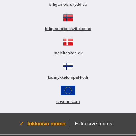
billigamobilskydd.se
billigmobilbeskyttelse.no
mobiltasken.dk
kannykkalompakko.fi
coverin.com
Aktiv:
Inklusive moms
Exklusive moms