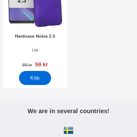
Hardcase Nokia 2.3
Art. nr 37627
Lila
rea pris
59 kr
tidigare pris
89 kr
Köp
We are in several countries!