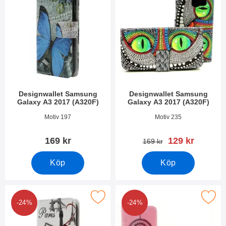
Designwallet Samsung
Designwallet Samsung
Galaxy A3 2017 (A320F)
Galaxy A3 2017 (A320F)
Art. nr 21038
Art. nr 21034
Motiv 197
Motiv 235
rea pris
169 kr
129 kr
tidigare pris
169 kr
Köp
Köp
 designwallet Samsung Galaxy A3 2017 (A320F) som favorit
Makera designwallet Samsung Galaxy 
-24%
-24%