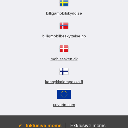
billigamobilskydd.se
billigmobilbeskyttelse.no
mobiltasken.dk
kannykkalompakko.fi
coverin.com
Aktiv:
Inklusive moms
Exklusive moms