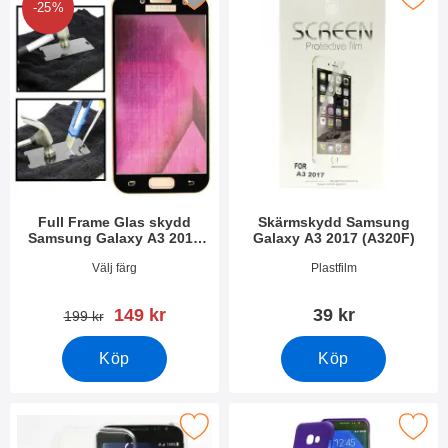
-25%
Full Frame Glas skydd
Skärmskydd Samsung
Samsung Galaxy A3 2017
Galaxy A3 2017 (A320F)
(A320F)
Art. nr 22697
Art. nr 21083
Välj färg
Plastfilm
rea pris
149 kr
39 kr
tidigare pris
199 kr
Köp
Köp
tra Thin TPU skal Samsung Galaxy A3 2017 (A320F) som favori
Makera hardcase Samsung Galaxy A3