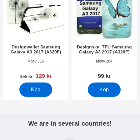
Designwallet Samsung
Designskal TPU Samsung
Galaxy A3 2017 (A320F)
Galaxy A3 2017 (A320F)
Art. nr 21030
Art. nr 21877
Motiv 315
Motiv 284
rea pris
129 kr
99 kr
tidigare pris
169 kr
Köp
Köp
We are in several countries!