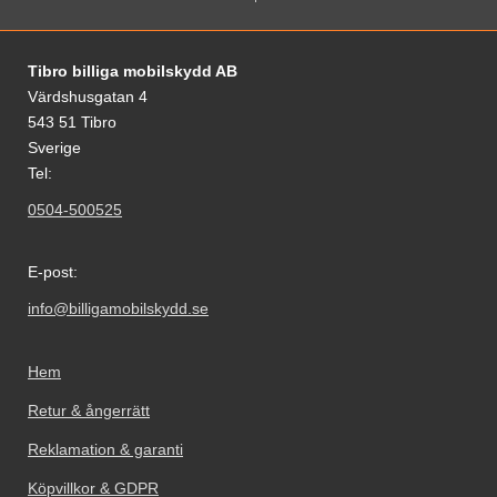
Sidfot Blandad info och länkar
Tibro billiga mobilskydd AB
Värdshusgatan 4
543 51 Tibro
Sverige
Tel:
0504-500525
E-post:
info@billigamobilskydd.se
Hem
Retur & ångerrätt
Reklamation & garanti
Köpvillkor & GDPR