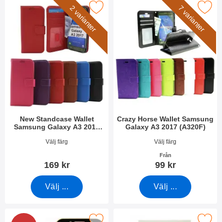
 Standcase Wallet Samsung Galaxy A3 2017 (A320F) som favo
Makera crazy Horse Wallet Samsung Gala
2 varianter
7 varianter
New Standcase Wallet
Crazy Horse Wallet Samsung
Samsung Galaxy A3 2017
Galaxy A3 2017 (A320F)
(A320F)
Art. nr 31977
Art. nr 20953
Välj färg
Välj färg
Från
169 kr
99 kr
Välj ...
Välj ...
l Frame Glas skydd Samsung Galaxy A3 2017 (A320F) som favor
Makera skärmskydd Samsung Galaxy A