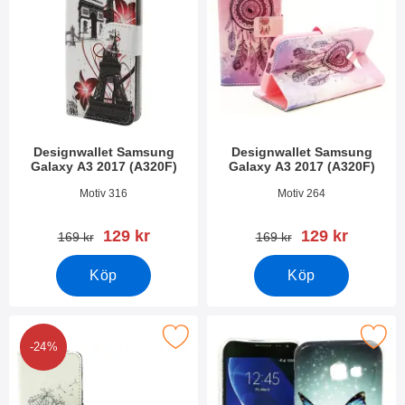
Designwallet Samsung
Designwallet Samsung
Galaxy A3 2017 (A320F)
Galaxy A3 2017 (A320F)
Art. nr 21033
Art. nr 21032
Motiv 316
Motiv 264
rea pris
rea pris
129 kr
129 kr
tidigare pris
tidigare pris
169 kr
169 kr
Köp
Köp
 designwallet Samsung Galaxy A3 2017 (A320F) som favorit
Makera designskal TPU Samsung Galaxy
-24%