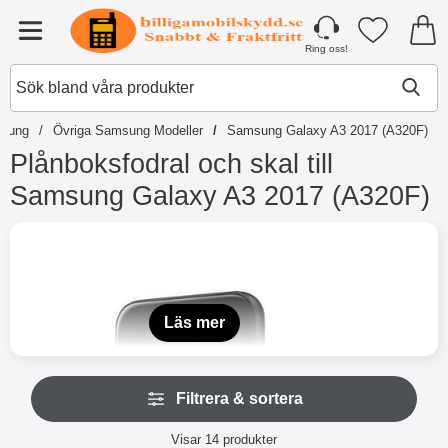
Startsidan för Tibro Billiga Mobilsky
Mina favori
Meny
Ring oss!
sung
Övriga Samsung Modeller
Samsung Galaxy A3 2017 (A320F)
Plånboksfodral och skal till
Samsung Galaxy A3 2017 (A320F)
H
o
SAMA320BK
p
p
a
t
Läs mer
i
l
l
H
p
Filtrera & sortera
o
r
p
o
Filtrera & sortera
p
Visar
14
produkter
d