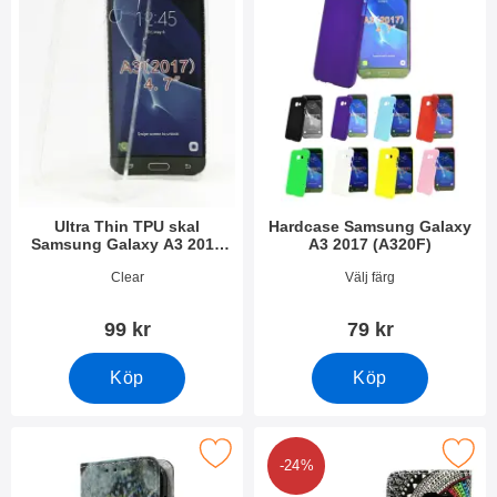
Ultra Thin TPU skal
Hardcase Samsung Galaxy
Samsung Galaxy A3 2017
A3 2017 (A320F)
(A320F)
Art. nr 21088
Art. nr 20949
Clear
Välj färg
99 kr
79 kr
Köp
Köp
 designwallet Samsung Galaxy A3 2017 (A320F) som favorit
Makera designwallet Samsung Galaxy 
-24%