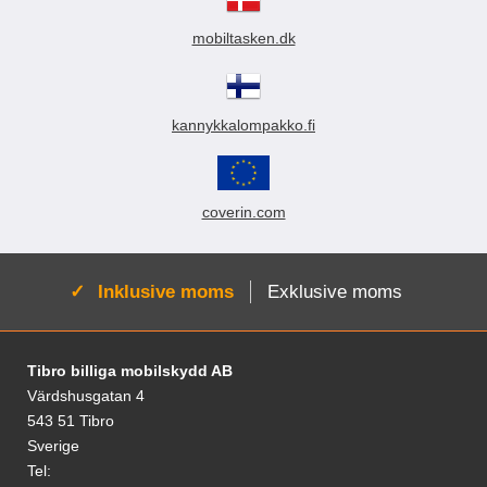
k
t
mobiltasken.dk
l
i
s
t
n
kannykkalompakko.fi
i
n
g
coverin.com
Aktiv:
Inklusive moms
Exklusive moms
Sidfot Blandad info och länkar
Tibro billiga mobilskydd AB
Värdshusgatan 4
543 51 Tibro
Sverige
Tel: