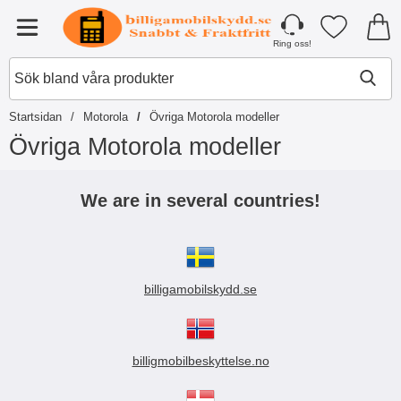
Startsidan för Tibro Billiga Mobilsky
Mina favori
Meny
Ring oss!
Startsidan
Motorola
Övriga Motorola modeller
Övriga Motorola modeller
H
o
We are in several countries!
p
p
a
t
i
billigamobilskydd.se
l
l
p
r
o
billigmobilbeskyttelse.no
d
u