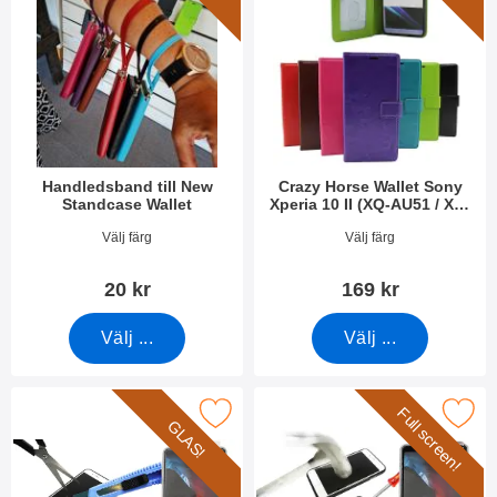
Handledsband till New
Crazy Horse Wallet Sony
Standcase Wallet
Xperia 10 II (XQ-AU51 / XQ-
AU52)
Art. nr 40789
Art. nr 36775
Välj färg
Välj färg
20 kr
169 kr
Välj ...
Välj ...
Full screen!
ärdat glas Sony Xperia 10 II (XQ-AU51 / XQ-AU52) som favorit
Makera full Frame Glas skydd Sony Xperia 10 
GLAS!