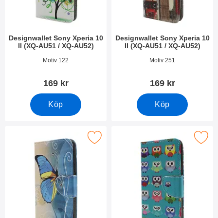
Designwallet Sony Xperia 10
Designwallet Sony Xperia 10
II (XQ-AU51 / XQ-AU52)
II (XQ-AU51 / XQ-AU52)
Art. nr 36550
Art. nr 36549
Motiv 122
Motiv 251
169 kr
169 kr
Köp
Köp
signwallet Sony Xperia 10 II (XQ-AU51 / XQ-AU52) som favori
Makera designwallet Sony Xperia 10 II (