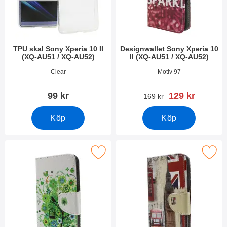
TPU skal Sony Xperia 10 II
Designwallet Sony Xperia 10
(XQ-AU51 / XQ-AU52)
II (XQ-AU51 / XQ-AU52)
Art. nr 36275
Art. nr 36551
Clear
Motiv 97
rea pris
99 kr
129 kr
tidigare pris
169 kr
Köp
Köp
signwallet Sony Xperia 10 II (XQ-AU51 / XQ-AU52) som favori
Makera designwallet Sony Xperia 10 II (