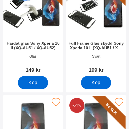
Härdat glas Sony Xperia 10
Full Frame Glas skydd Sony
II (XQ-AU51 / XQ-AU52)
Xperia 10 II (XQ-AU51 / XQ-
AU52)
Art. nr 36280
Art. nr 36281
Glas
Svart
149 kr
199 kr
Köp
Köp
kärmskydd Sony Xperia 10 II (XQ-AU51 / XQ-AU52) som favorit
Makera 6-Pack Skärmskydd Sony Xperia 10 I
6-PACK
-64%