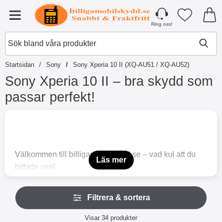
Startsidan för Tibro Billiga Mobilsky
Mina favori
Meny
Ring oss!
Startsidan
Sony
Sony Xperia 10 II (XQ-AU51 / XQ-AU52)
Sony Xperia 10 II – bra skydd som
passar perfekt!
H
o
p
p
a
Välkommen till billigamobilskydd.se – vad kul att du
t
Läs mer
hittade oss!
i
l
Letar du efter skydd till din Sony Xperia 10 II (XQ-
l
H
AU51 / XQ-AU52)? Då har du verkligen kommit till rätt
p
Filtrera & sortera
o
r
webbplats. Vi har bra mobilskydd för de flesta
p
o
Filtrera & sortera
smartphones och självklart är din Sony Xperia 10 II
p
Visar
34
produkter
d