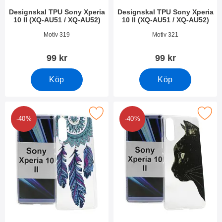
Designskal TPU Sony Xperia
Designskal TPU Sony Xperia
10 II (XQ-AU51 / XQ-AU52)
10 II (XQ-AU51 / XQ-AU52)
Art. nr 36562
Art. nr 36560
Motiv 319
Motiv 321
99 kr
99 kr
Köp
Köp
ignskal TPU Sony Xperia 10 II (XQ-AU51 / XQ-AU52) som favor
Makera designskal TPU Sony Xperia 10 II 
-40%
-40%