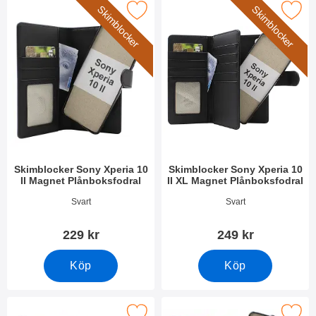
Skimblocker
Skimblocker
imblocker Sony Xperia 10 II Magnet Plånboksfodral som favori
Makera skimblocker Sony Xperia 10 II XL M
Skimblocker Sony Xperia 10
Skimblocker Sony Xperia 10
II Magnet Plånboksfodral
II XL Magnet Plånboksfodral
Art. nr 54944
Art. nr 51892
Svart
Svart
229 kr
249 kr
Köp
Köp
imblocker Sony Xperia 10 II Plånboksfodral Design som favori
Makera skimblocker Sony Xperia 10 II Magnet