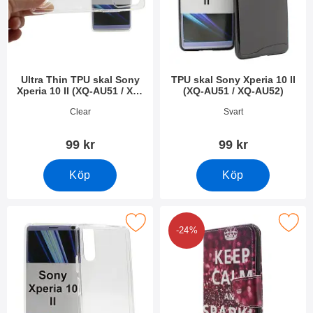
Ultra Thin TPU skal Sony
TPU skal Sony Xperia 10 II
Xperia 10 II (XQ-AU51 / XQ-
(XQ-AU51 / XQ-AU52)
AU52)
Art. nr 36279
Art. nr 36274
Clear
Svart
99 kr
99 kr
Köp
Köp
tPU skal Sony Xperia 10 II (XQ-AU51 / XQ-AU52) som favorit
Makera designwallet Sony Xperia 10 II (
-24%