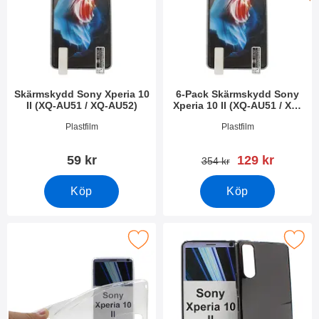
Skärmskydd Sony Xperia 10
6-Pack Skärmskydd Sony
II (XQ-AU51 / XQ-AU52)
Xperia 10 II (XQ-AU51 / XQ-
AU52)
Art. nr 36278
Art. nr 36277
Plastfilm
Plastfilm
rea pris
59 kr
129 kr
tidigare pris
354 kr
Köp
Köp
 Thin TPU skal Sony Xperia 10 II (XQ-AU51 / XQ-AU52) som fav
Makera tPU skal Sony Xperia 10 II (XQ