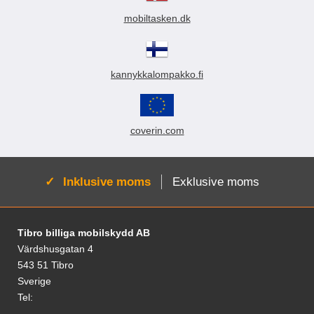
mobiltasken.dk
kannykkalompakko.fi
coverin.com
Aktiv:
Inklusive moms
Exklusive moms
Sidfot Blandad info och länkar
Tibro billiga mobilskydd AB
Värdshusgatan 4
543 51 Tibro
Sverige
Tel: