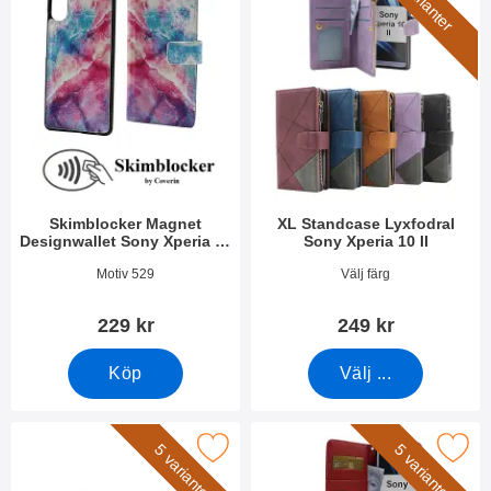
5 varianter
Skimblocker Magnet
XL Standcase Lyxfodral
Designwallet Sony Xperia 10
Sony Xperia 10 II
II (XQ-AU51 / XQ-AU52)
Art. nr 36471
Art. nr 50483
Motiv 529
Välj färg
229 kr
249 kr
Köp
Välj ...
era handledsband till XL Standcase Lyxfodral som favorit
Makera new Standcase Wallet Sony Xperia 10 
5 varianter
5 varianter