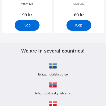
Art. nr 36451
Art. nr 36422
Motiv 425
Ljusrosa
99 kr
89 kr
Köp
Köp
We are in several countries!
billigamobilskydd.se
billigmobilbeskyttelse.no