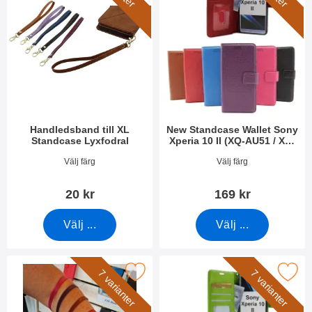
Handledsband till XL
New Standcase Wallet Sony
Standcase Lyxfodral
Xperia 10 II (XQ-AU51 / XQ-
AU52)
Art. nr 50276
Art. nr 36657
Välj färg
Välj färg
20 kr
169 kr
Välj ...
Välj ...
kera handledsband till New Standcase Wallet som favorit
Makera crazy Horse Wallet Sony Xperia 10 I
7 varianter
7 varianter