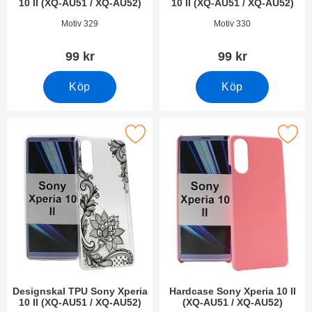
10 II (XQ-AU51 / XQ-AU52)
10 II (XQ-AU51 / XQ-AU52)
Art. nr 36555
Art. nr 36554
Motiv 329
Motiv 330
99 kr
99 kr
Köp
Köp
ignskal TPU Sony Xperia 10 II (XQ-AU51 / XQ-AU52) som favor
Makera hardcase Sony Xperia 10 II (XQ
Designskal TPU Sony Xperia
Hardcase Sony Xperia 10 II
10 II (XQ-AU51 / XQ-AU52)
(XQ-AU51 / XQ-AU52)