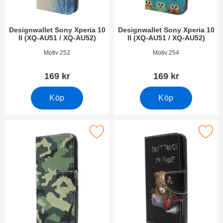
Designwallet Sony Xperia 10
Designwallet Sony Xperia 10
II (XQ-AU51 / XQ-AU52)
II (XQ-AU51 / XQ-AU52)
Art. nr 36548
Art. nr 36546
Motiv 252
Motiv 254
169 kr
169 kr
Köp
Köp
signwallet Sony Xperia 10 II (XQ-AU51 / XQ-AU52) som favori
Makera designwallet Sony Xperia 10 II (