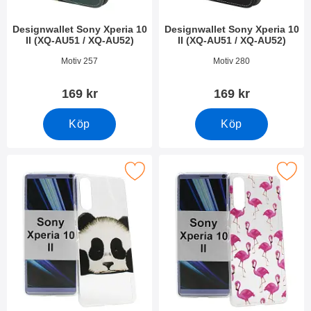
Designwallet Sony Xperia 10
Designwallet Sony Xperia 10
II (XQ-AU51 / XQ-AU52)
II (XQ-AU51 / XQ-AU52)
Art. nr 36545
Art. nr 36449
Motiv 257
Motiv 280
169 kr
169 kr
Köp
Köp
ignskal TPU Sony Xperia 10 II (XQ-AU51 / XQ-AU52) som favor
Makera designskal TPU Sony Xperia 10 II 