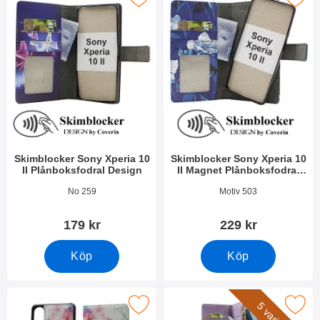
Skimblocker Sony Xperia 10
Skimblocker Sony Xperia 10
II Plånboksfodral Design
II Magnet Plånboksfodral
Design
Art. nr 51311
Art. nr 52055
No 259
Motiv 503
179 kr
229 kr
Köp
Köp
 Magnet Designwallet Sony Xperia 10 II (XQ-AU51 / XQ-AU52) 
Makera xL Standcase Lyxfodral Sony