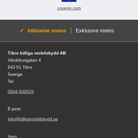
coverin.com
Aktiv:
Inklusive moms
Exklusive moms
Sidfot Blandad info och länkar
Tibro billiga mobilskydd AB
Värdshusgatan 4
543 51 Tibro
Sverige
Tel:
0504-500525
E-post:
info@billigamobilskydd.se
Hem