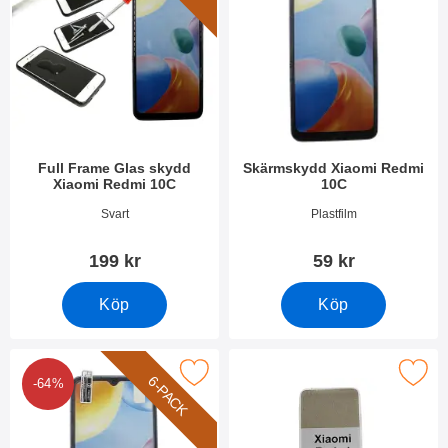
Full Frame Glas skydd
Skärmskydd Xiaomi Redmi
Xiaomi Redmi 10C
10C
Art. nr 44379
Art. nr 44370
Svart
Plastfilm
199 kr
59 kr
Köp
Köp
kera 6-Pack Skärmskydd Xiaomi Redmi 10C som favorit
Makera tPU skal Xiaomi Red
6-PACK
-64%