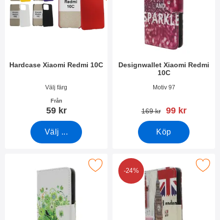
Hardcase Xiaomi Redmi 10C
Designwallet Xiaomi Redmi
10C
Art. nr 44360
Art. nr 44359
Välj färg
Motiv 97
Från
rea pris
59 kr
99 kr
tidigare pris
169 kr
Välj ...
Köp
Makera designwallet Xiaomi Redmi 10C som favorit
Makera designwallet Xiaomi R
-24%