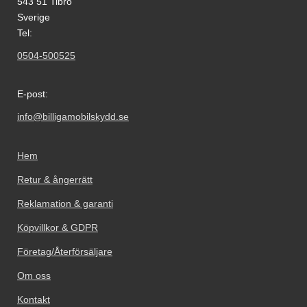
543 51 Tibro
Sverige
Tel:
0504-500525
E-post:
info@billigamobilskydd.se
Hem
Retur & ångerrätt
Reklamation & garanti
Köpvillkor & GDPR
Företag/Återförsäljare
Om oss
Kontakt