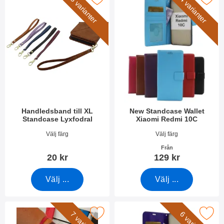
5 varianter
4 varianter
Handledsband till XL
New Standcase Wallet
Standcase Lyxfodral
Xiaomi Redmi 10C
Art. nr 50276
Art. nr 44381
Välj färg
Välj färg
Från
20 kr
129 kr
Välj ...
Välj ...
kera handledsband till New Standcase Wallet som favorit
Makera crazy Horse Wallet Xiaomi