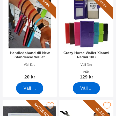
7 varianter
6 varianter
Handledsband till New
Crazy Horse Wallet Xiaomi
Standcase Wallet
Redmi 10C
Art. nr 40789
Art. nr 44372
Välj färg
Välj färg
Från
20 kr
129 kr
Välj ...
Välj ...
KAMERAGLAS
akera härdat kameraglas Xiaomi Redmi 10C som favorit
Makera härdat glas Xiaomi Re
GLAS!