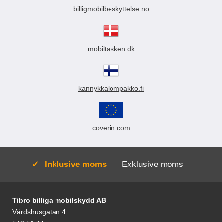
billigmobilbeskyttelse.no
mobiltasken.dk
kannykkalompakko.fi
coverin.com
Aktiv:
Inklusive moms
Exklusive moms
Sidfot Blandad info och länkar
Tibro billiga mobilskydd AB
Värdshusgatan 4