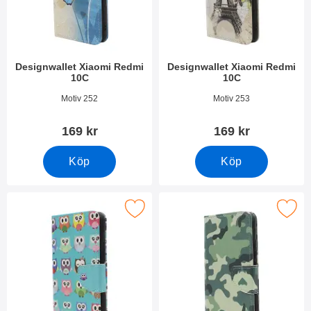
Designwallet Xiaomi Redmi
Designwallet Xiaomi Redmi
10C
10C
Art. nr 44356
Art. nr 44355
Motiv 252
Motiv 253
169 kr
169 kr
Köp
Köp
Makera designwallet Xiaomi Redmi 10C som favorit
Makera designwallet Xiaomi R