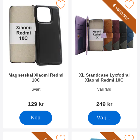
Makera magnetskal Xiaomi Redmi 10C som favorit
Makera xL Standcase Lyxfodral Xia
4 varianter
Magnetskal Xiaomi Redmi
XL Standcase Lyxfodral
10C
Xiaomi Redmi 10C
Art. nr 44553
Art. nr 44387
Svart
Välj färg
129 kr
249 kr
Köp
Välj ...
era handledsband till XL Standcase Lyxfodral som favorit
Makera new Standcase Wallet Xiao