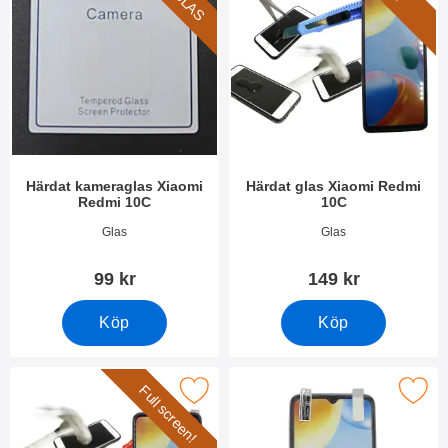
Härdat kameraglas Xiaomi
Härdat glas Xiaomi Redmi
Redmi 10C
10C
Art. nr 44371
Art. nr 44380
Glas
Glas
99 kr
149 kr
Köp
Köp
Full screen!
era full Frame Glas skydd Xiaomi Redmi 10C som favorit
Makera skärmskydd Xiaomi Re