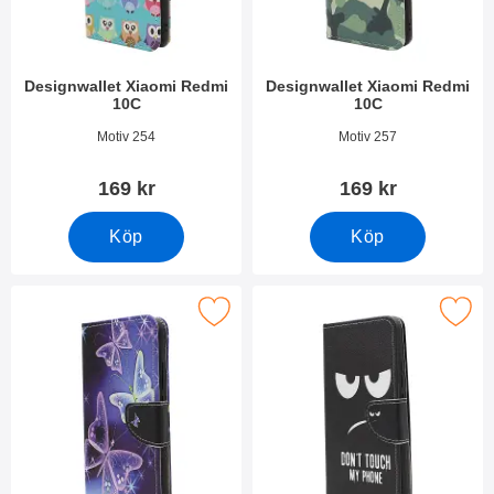
Designwallet Xiaomi Redmi
Designwallet Xiaomi Redmi
10C
10C
Art. nr 44354
Art. nr 44353
Motiv 254
Motiv 257
169 kr
169 kr
Köp
Köp
Makera designwallet Xiaomi Redmi 10C som favorit
Makera designwallet Xiaomi R