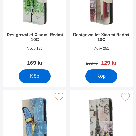
Designwallet Xiaomi Redmi
Designwallet Xiaomi Redmi
10C
10C
Art. nr 44358
Art. nr 44357
Motiv 122
Motiv 251
rea pris
169 kr
129 kr
tidigare pris
169 kr
Köp
Köp
Makera designwallet Xiaomi Redmi 10C som favorit
Makera designwallet Xiaomi R