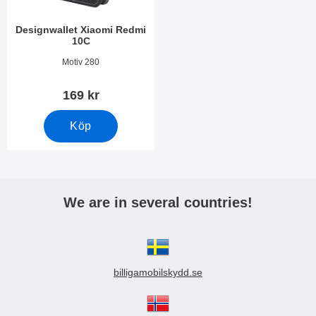
Designwallet Xiaomi Redmi
10C
Art. nr 44350
Motiv 280
169 kr
Köp
We are in several countries!
billigamobilskydd.se