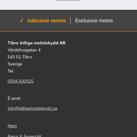
Aktiv:
Inklusive moms
Exklusive moms
Sidfot Blandad info och länkar
Tibro billiga mobilskydd AB
Värdshusgatan 4
543 51 Tibro
Sverige
Tel:
0504-500525
E-post:
info@billigamobilskydd.se
Hem
Retur & ångerrätt