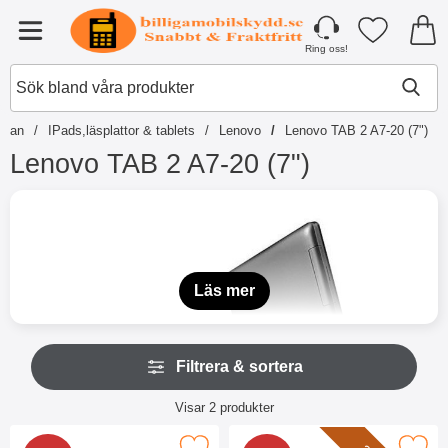
Startsidan för Tibro Billiga Mobilsky
Mina favori
Meny
Ring oss!
sidan
IPads,läsplattor & tablets
Lenovo
Lenovo TAB 2 A7-20 (7")
Lenovo TAB 2 A7-20 (7")
H
o
p
p
a
t
Läs mer
i
l
l
H
p
Filtrera & sortera
o
r
p
o
Filtrera & sortera
p
Visar
2
produkter
d
a
produktlista
u
ö