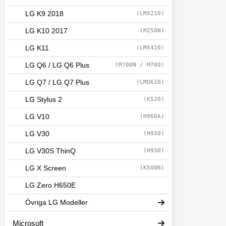
LG K9 2018
(LMX210)
LG K10 2017
(M250N)
LG K11
(LMX410)
LG Q6 / LG Q6 Plus
(M700N / M700)
LG Q7 / LG Q7 Plus
(LMQ610)
LG Stylus 2
(K520)
LG V10
(H960A)
LG V30
(H930)
LG V30S ThinQ
(H930)
LG X Screen
(K500N)
LG Zero H650E
Övriga LG Modeller
Microsoft