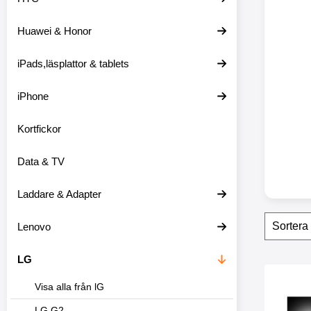
o
d
Huawei & Honor
u
k
t
iPads,läsplattor & tablets
l
i
s
iPhone
t
n
Kortfickor
i
n
g
Data & TV
Laddare & Adapter
Filtr
H
Lenovo
o
p
p
LG
a
produ
ö
Makera skärmskyd
Visa alla från lG
v
e
LG G2