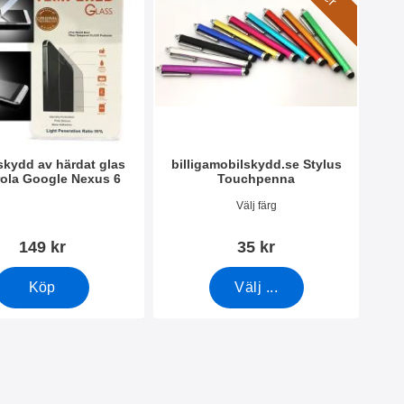
kydd av härdat glas
billigamobilskydd.se Stylus
ola Google Nexus 6
Touchpenna
1217
Art. nr 7666
Välj färg
149 kr
35 kr
Köp
Välj ...