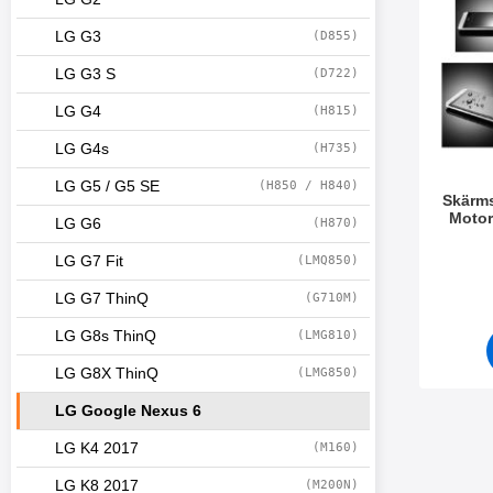
r
f
LG G3
(D855)
i
l
LG G3 S
(D722)
t
e
LG G4
(H815)
r
s
LG G4s
(H735)
e
LG G5 / G5 SE
(H850 / H840)
k
Skärms
t
Motor
LG G6
(H870)
i
o
Art. nr 1
LG G7 Fit
(LMQ850)
n
e
LG G7 ThinQ
(G710M)
n
LG G8s ThinQ
(LMG810)
LG G8X ThinQ
(LMG850)
LG Google Nexus 6
LG K4 2017
(M160)
LG K8 2017
(M200N)