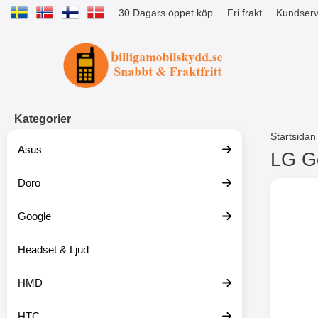
30 Dagars öppet köp
Fri frakt
Kundserv
Startsidan för Tibro Billiga Mobils
Kategorier
Startsidan
Asus
LG G
Doro
H
o
p
Google
p
a
t
Headset & Ljud
i
l
HMD
l
p
r
HTC