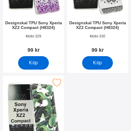
Designskal TPU Sony Xperia
Designskal TPU Sony Xperia
XZ2 Compact (H8324)
XZ2 Compact (H8324)
Art. nr 26303
Art. nr 26302
Motiv 329
Motiv 330
99 kr
99 kr
Köp
Köp
esignskal TPU Sony Xperia XZ2 Compact (H8324) som favorit