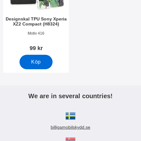
Designskal TPU Sony Xperia
XZ2 Compact (H8324)
Art. nr 26274
Motiv 416
99 kr
Köp
We are in several countries!
billigamobilskydd.se