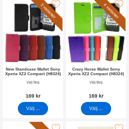
 Standcase Wallet Sony Xperia XZ2 Compact (H8324) som favo
Makera crazy Horse Wallet Sony Xperia X
3 varianter
4 varianter
New Standcase Wallet Sony
Crazy Horse Wallet Sony
Xperia XZ2 Compact (H8324)
Xperia XZ2 Compact (H8324)
Art. nr 31344
Art. nr 26633
Välj färg
Välj färg
169 kr
169 kr
Välj ...
Välj ...
a härdat glas Sony Xperia XZ2 Compact (H8324) som favorit
Makera skärmskydd Sony Xperia XZ2 C