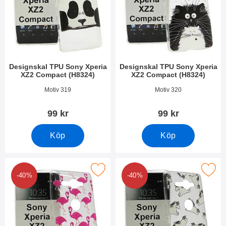
Designskal TPU Sony Xperia
Designskal TPU Sony Xperia
XZ2 Compact (H8324)
XZ2 Compact (H8324)
Art. nr 26310
Art. nr 26309
Motiv 319
Motiv 320
99 kr
99 kr
Köp
Köp
esignskal TPU Sony Xperia XZ2 Compact (H8324) som favorit
Makera designskal TPU Sony Xperia XZ2
-40%
-40%