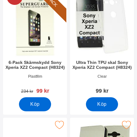
6-PACK
6-Pack Skärmskydd Sony
Ultra Thin TPU skal Sony
Xperia XZ2 Compact (H8324)
Xperia XZ2 Compact (H8324)
Art. nr 26353
Art. nr 26436
Plastfilm
Clear
rea pris
99 kr
99 kr
tidigare pris
234 kr
Köp
Köp
a hardcase Sony Xperia XZ2 Compact (H8324) som favorit
Makera designwallet Sony Xperia XZ2 