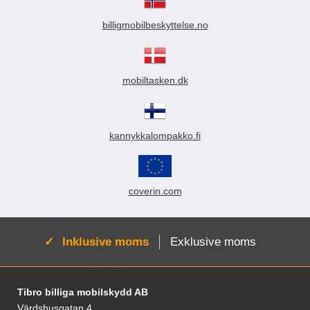
billigmobilbeskyttelse.no
mobiltasken.dk
kannykkalompakko.fi
coverin.com
Aktiv:
Inklusive moms
Exklusive moms
Sidfot Blandad info och länkar
Tibro billiga mobilskydd AB
Värdshusgatan 4