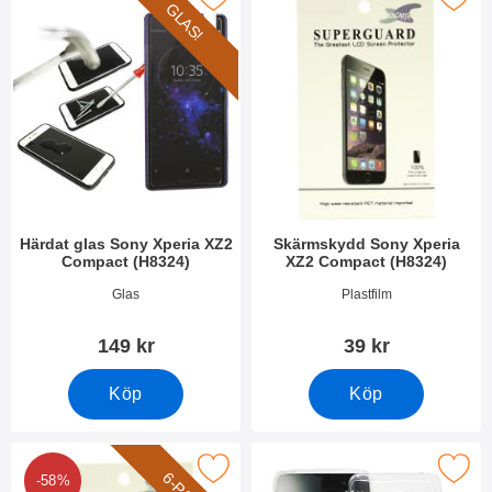
GLAS!
Härdat glas Sony Xperia XZ2
Skärmskydd Sony Xperia
Compact (H8324)
XZ2 Compact (H8324)
Art. nr 26431
Art. nr 26355
Glas
Plastfilm
149 kr
39 kr
Köp
Köp
Pack Skärmskydd Sony Xperia XZ2 Compact (H8324) som favor
Makera ultra Thin TPU skal Sony Xperia X
-58%