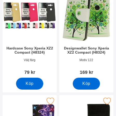
Hardcase Sony Xperia XZ2
Designwallet Sony Xperia
Compact (H8324)
XZ2 Compact (H8324)
Art. nr 26160
Art. nr 26408
Välj färg
Motiv 122
79 kr
169 kr
Köp
Köp
 designwallet Sony Xperia XZ2 Compact (H8324) som favorit
Makera designwallet Sony Xperia XZ2 