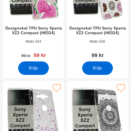
Designskal TPU Sony Xperia
Designskal TPU Sony Xperia
XZ2 Compact (H8324)
XZ2 Compact (H8324)
Art. nr 26305
Art. nr 26304
Motiv 324
Motiv 326
rea pris
59 kr
99 kr
tidigare pris
99 kr
Köp
Köp
esignskal TPU Sony Xperia XZ2 Compact (H8324) som favorit
Makera designskal TPU Sony Xperia XZ2