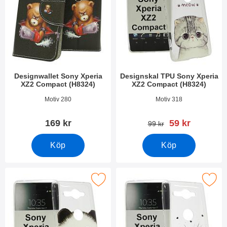
Designwallet Sony Xperia
Designskal TPU Sony Xperia
XZ2 Compact (H8324)
XZ2 Compact (H8324)
Art. nr 26356
Art. nr 26311
Motiv 280
Motiv 318
rea pris
169 kr
59 kr
tidigare pris
99 kr
Köp
Köp
esignskal TPU Sony Xperia XZ2 Compact (H8324) som favorit
Makera designskal TPU Sony Xperia XZ2