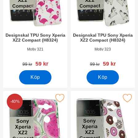
Designskal TPU Sony Xperia
Designskal TPU Sony Xperia
XZ2 Compact (H8324)
XZ2 Compact (H8324)
Art. nr 26308
Art. nr 26306
Motiv 321
Motiv 323
rea pris
rea pris
59 kr
59 kr
tidigare pris
tidigare pris
99 kr
99 kr
Köp
Köp
esignskal TPU Sony Xperia XZ2 Compact (H8324) som favorit
Makera designskal TPU Sony Xperia XZ2
-40%