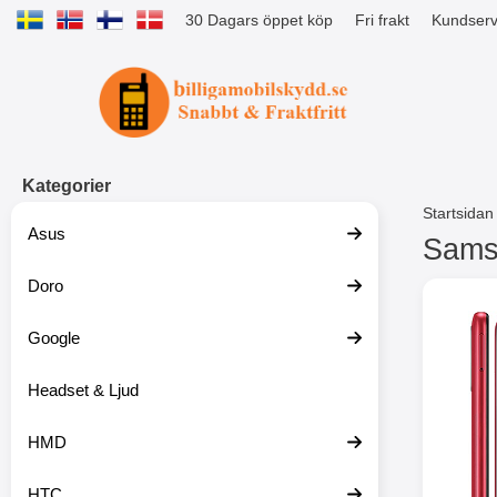
30 Dagars öppet köp
Fri frakt
Kundserv
Startsidan för Tibro Billiga Mobils
Kategorier
Startsidan
Asus
Samsu
Doro
H
o
p
Google
p
a
t
Headset & Ljud
i
l
HMD
l
p
r
HTC