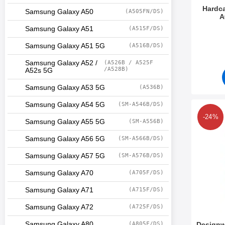
Hardc
Samsung Galaxy A50
(A505FN/DS)
A
Samsung Galaxy A51
(A515F/DS)
Art. nr 3
Samsung Galaxy A51 5G
(A516B/DS)
Samsung Galaxy A52 /
(A526B / A525F
/A528B)
A52s 5G
Samsung Galaxy A53 5G
(A536B)
Samsung Galaxy A54 5G
(SM-A546B/DS)
Makera designw
-24%
Samsung Galaxy A55 5G
(SM-A556B)
Samsung Galaxy A56 5G
(SM-A566B/DS)
Samsung Galaxy A57 5G
(SM-A576B/DS)
Samsung Galaxy A70
(A705F/DS)
Samsung Galaxy A71
(A715F/DS)
Samsung Galaxy A72
(A725F/DS)
Samsung Galaxy A80
(A805F/DS)
Designw