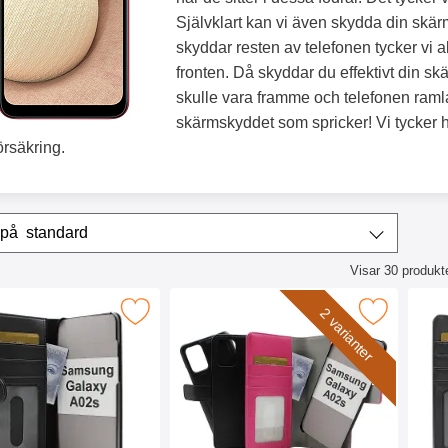
Självklart kan vi även skydda din skärm
skyddar resten av telefonen tycker vi a
fronten. Då skyddar du effektivt din s
skulle vara framme och telefonen ramlar
skärmskyddet som spricker! Vi tycker h
försäkring.
era & sortera
Sortera på
standard
Visar
30
produkt
ktlista
ker Plånboksfodral Samsung Galaxy A02s som favorit
Makera skimblocker Magnet Fodral Samsung G
Makera skimbl
2 varianter