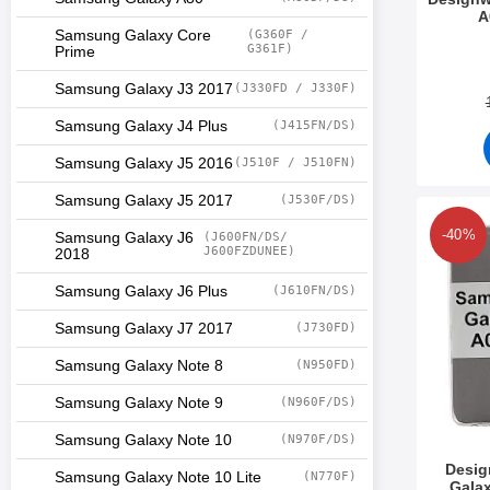
A
Samsung Galaxy Core
(G360F /
Art. nr 3
G361F)
Prime
Samsung Galaxy J3 2017
(J330FD / J330F)
Samsung Galaxy J4 Plus
(J415FN/DS)
Samsung Galaxy J5 2016
(J510F / J510FN)
Samsung Galaxy J5 2017
(J530F/DS)
Makera designsk
-40%
Samsung Galaxy J6
(J600FN/DS/
J600FZDUNEE)
2018
Samsung Galaxy J6 Plus
(J610FN/DS)
Samsung Galaxy J7 2017
(J730FD)
Samsung Galaxy Note 8
(N950FD)
Samsung Galaxy Note 9
(N960F/DS)
Samsung Galaxy Note 10
(N970F/DS)
Desig
Samsung Galaxy Note 10 Lite
(N770F)
Gala