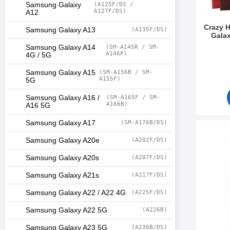
Samsung Galaxy
(A125F/DS /
A127F/DS)
A12
Crazy 
Samsung Galaxy A13
(A135F/DS)
Gala
Samsung Galaxy A14
(SM-A145R / SM-
Art. nr 3
A146P)
4G / 5G
Samsung Galaxy A15
(SM-A156B / SM-
A155F)
5G
Samsung Galaxy A16 /
(SM-A165F / SM-
A166B)
A16 5G
Samsung Galaxy A17
(SM-A176B/DS)
Makera skärms
Samsung Galaxy A20e
(A202F/DS)
Samsung Galaxy A20s
(A207F/DS)
Samsung Galaxy A21s
(A217F/DS)
Samsung Galaxy A22 / A22 4G
(A225F/DS)
Samsung Galaxy A22 5G
(A226B)
Samsung Galaxy A23 5G
(A236B/DS)