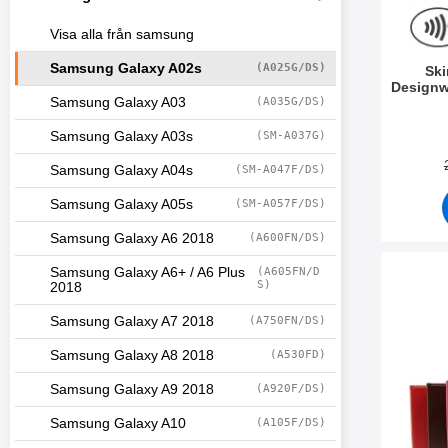
Visa alla från samsung
Samsung Galaxy A02s
(A025G/DS)
Sk
Designw
Samsung Galaxy A03
(A035G/DS)
Art. nr 3
Samsung Galaxy A03s
(SM-A037G)
Samsung Galaxy A04s
(SM-A047F/DS)
Samsung Galaxy A05s
(SM-A057F/DS)
Samsung Galaxy A6 2018
(A600FN/DS)
Samsung Galaxy A6+ / A6 Plus
(A605FN/D
Makera crazy Hor
S)
2018
Samsung Galaxy A7 2018
(A750FN/DS)
Samsung Galaxy A8 2018
(A530FD)
Samsung Galaxy A9 2018
(A920F/DS)
Samsung Galaxy A10
(A105F/DS)