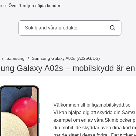
ice
- Över 1 miljon nöjda kunder!
kydd AB
Samsung
Samsung Galaxy A02s (A025G/DS)
ng Galaxy A02s – mobilskydd är en bi
Välkommen till billigamobilskydd.se
Vi kan hjälpa dig att skydda din Sams
exempel om en av våra Skimblocker pl
din mobil, de skyddar även dina kort mo
när de sitter i dessa fodral. Det tycker v