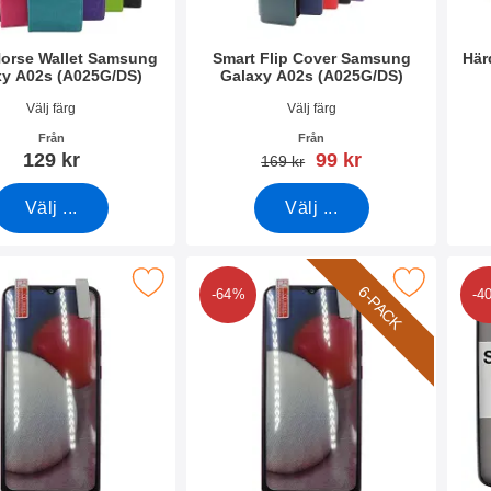
Horse Wallet Samsung
Smart Flip Cover Samsung
Här
xy A02s (A025G/DS)
Galaxy A02s (A025G/DS)
9817
Art. nr 40505
Art. 
Välj färg
Välj färg
Från
Från
rea pris
129 kr
99 kr
tidigare pris
169 kr
Välj ...
Välj ...
kydd Samsung Galaxy A02s (A025G/DS) som favorit
Makera 6-Pack Skärmskydd Samsung Galaxy A02
Makera t
6-PACK
-64%
-4