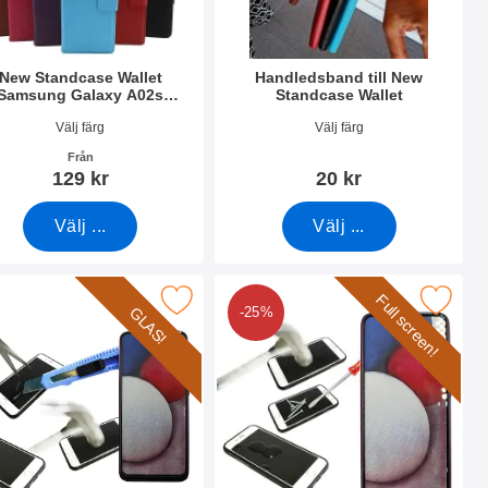
New Standcase Wallet
Handledsband till New
Samsung Galaxy A02s
Standcase Wallet
(A025G/DS)
nr 39818
Art. nr 40789
Välj färg
Välj färg
Från
129 kr
20 kr
Välj ...
Välj ...
Full screen!
 (A025G/DS) som favorit
dat Glas Samsung Galaxy A02s (A025G/DS) som favorit
Makera full Frame Härdat Glas Samsung Gala
GLAS!
-25%