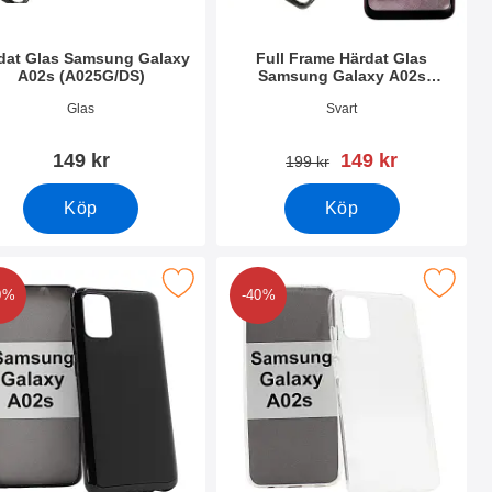
dat Glas Samsung Galaxy
Full Frame Härdat Glas
A02s (A025G/DS)
Samsung Galaxy A02s
(A025G/DS)
nr 39591
Art. nr 39567
Glas
Svart
rea pris
149 kr
149 kr
tidigare pris
199 kr
Köp
Köp
s (A025G/DS) som favorit
PU Skal Samsung Galaxy A02s (A025G/DS) som favorit
Makera tPU Skal Samsung Galaxy A02s
0%
-40%