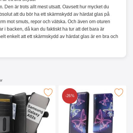
. Den är trots allt mest utsatt. Oavsett hur mycket du
bsolut att du bör ha ett skärmskydd av härdat glas på
kärm mot smuts, repor och vätska. Och även om oturen
 i backen, då kan du faktiskt ha tur att det bara är
elt enkelt att ett skärmskydd av härdat glas är en bra och
er
alaxy A02s som favorit
ocker XL Magnet Fodral Samsung Galaxy A02s som favorit
Makera skimblocker Magnet Designwallet Sa
-26%