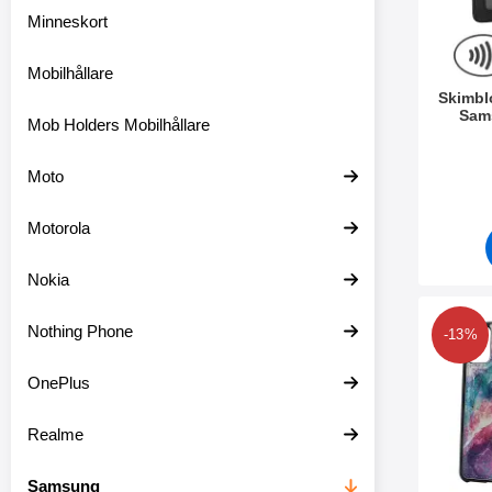
e
Minneskort
r
s
e
Mobilhållare
k
Skimbl
t
Sam
Mob Holders Mobilhållare
i
o
Art. nr 3
n
Moto
e
n
Motorola
Nokia
Makera skimblocke
Nothing Phone
-13%
OnePlus
Realme
Samsung