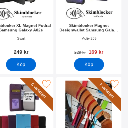
blocker XL Magnet Fodral
Skimblocker Magnet
Samsung Galaxy A02s
Designwallet Samsung Galaxy
A02s
nr 39141
Art. nr 39123
Svart
Motiv 259
rea pris
249 kr
169 kr
tidigare pris
229 kr
Köp
Köp
ung Galaxy A02s som favorit
ndcase Wallet Samsung Galaxy A02s (A025G/DS) som favorit
Makera handledsband till New Standc
5 varianter
7 varianter