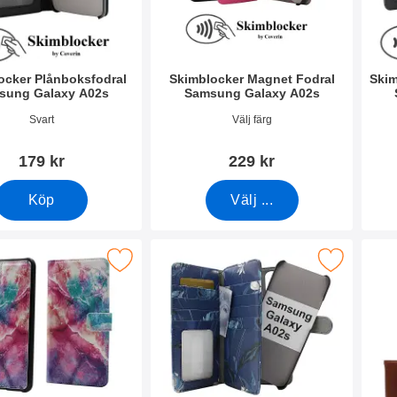
ocker Plånboksfodral
Skimblocker Magnet Fodral
Skim
sung Galaxy A02s
Samsung Galaxy A02s
9119
Art. nr 39114
Art. 
Svart
Välj färg
179 kr
229 kr
Köp
Välj ...
r Magnet Designwallet Samsung Galaxy A02s som favorit
Makera skimblocker XL Magnet Designwallet Sams
Makera new Sta