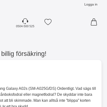
Logga in
Mina favoriter
0504-500 525
llig försäkring!
ung Galaxy A02s (SM-A025G/DS) Ordentligt. Vad sägs till
ånboksfodral eller magnetfodral? De skyddar inte bara
t att bli skimmade. Man kan alltså inte ”blippa” korten
i är ett bra skydd.