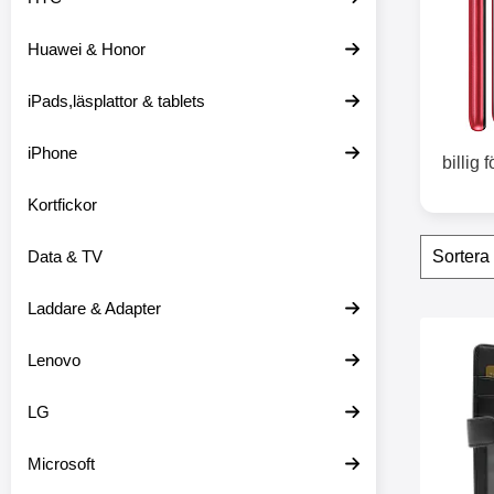
o
d
Huawei & Honor
u
k
t
iPads,läsplattor & tablets
l
i
s
iPhone
billig 
t
n
Kortfickor
i
n
Filtr
H
g
Data & TV
o
p
p
Laddare & Adapter
a
produ
ö
Makera skimbloc
Lenovo
v
e
r
LG
f
i
l
Microsoft
t