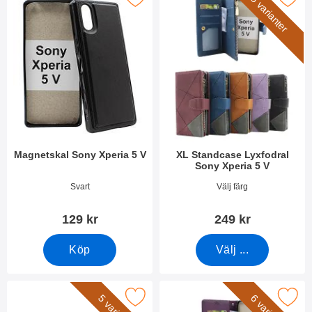
5 varianter
Magnetskal Sony Xperia 5 V
XL Standcase Lyxfodral
Sony Xperia 5 V
Art. nr 49252
Art. nr 49305
Svart
Välj färg
129 kr
249 kr
Köp
Välj ...
era handledsband till XL Standcase Lyxfodral som favorit
Makera new Standcase Wallet Sony