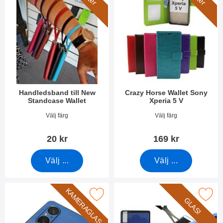
Handledsband till New
Crazy Horse Wallet Sony
Standcase Wallet
Xperia 5 V
Art. nr 40789
Art. nr 49316
Välj färg
Välj färg
20 kr
169 kr
Välj ...
Välj ...
KAMERAGLAS
Makera härdat kameraglas Sony Xperia 5 V som favorit
Makera härdat glas Sony Xper
GLAS!