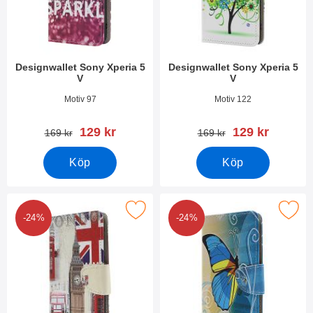
Designwallet Sony Xperia 5
Designwallet Sony Xperia 5
V
V
Art. nr 49341
Art. nr 49340
Motiv 97
Motiv 122
rea pris
rea pris
129 kr
129 kr
tidigare pris
tidigare pris
169 kr
169 kr
Köp
Köp
Makera designwallet Sony Xperia 5 V som favorit
Makera designwallet Sony Xpe
-24%
-24%