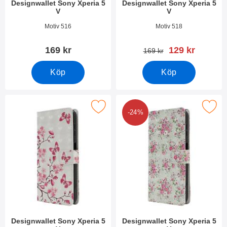
Designwallet Sony Xperia 5
Designwallet Sony Xperia 5
V
V
Art. nr 49511
Art. nr 49510
Motiv 516
Motiv 518
rea pris
169 kr
129 kr
tidigare pris
169 kr
Köp
Köp
Makera designwallet Sony Xperia 5 V som favorit
Makera designwallet Sony Xpe
-24%
Designwallet Sony Xperia 5
Designwallet Sony Xperia 5