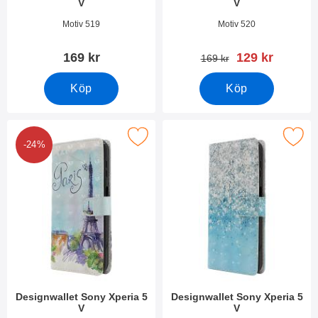
V
V
Art. nr 49509
Art. nr 49508
Motiv 519
Motiv 520
rea pris
169 kr
129 kr
tidigare pris
169 kr
Köp
Köp
Makera designwallet Sony Xperia 5 V som favorit
Makera designwallet Sony Xpe
-24%
Designwallet Sony Xperia 5
Designwallet Sony Xperia 5
V
V