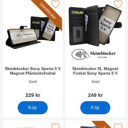
Skimblocker
kimblocker Sony Xperia 5 V Magnet Plånboksfodral som favorit
Makera skimblocker XL Magnet Fodral 
Skimblocker Sony Xperia 5 V
Skimblocker XL Magnet
Magnet Plånboksfodral
Fodral Sony Xperia 5 V
Art. nr 55341
Art. nr 49251
Svart
Svart
229 kr
249 kr
Köp
Köp
Makera magnetskal Sony Xperia 5 V som favorit
Makera xL Standcase Lyxfodral Son