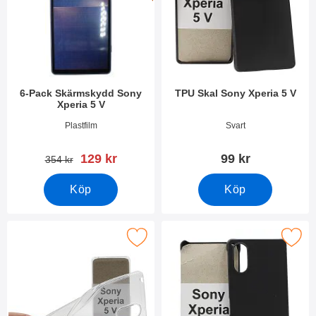
6-Pack Skärmskydd Sony
TPU Skal Sony Xperia 5 V
Xperia 5 V
Art. nr 49324
Art. nr 49330
Plastfilm
Svart
rea pris
129 kr
99 kr
tidigare pris
354 kr
Köp
Köp
Makera ultra Thin TPU skal Sony Xperia 5 V som favorit
Makera hardcase Sony Xperi