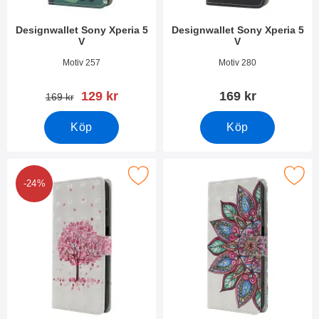
Designwallet Sony Xperia 5
Designwallet Sony Xperia 5
V
V
Art. nr 49335
Art. nr 49332
Motiv 257
Motiv 280
rea pris
129 kr
169 kr
tidigare pris
169 kr
Köp
Köp
Makera designwallet Sony Xperia 5 V som favorit
Makera designwallet Sony Xpe
-24%