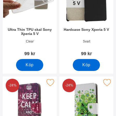
Ultra Thin TPU skal Sony
Hardcase Sony Xperia 5 V
Xperia 5 V
Art. nr 49329
Art. nr 49331
Clear
Svart
99 kr
99 kr
Köp
Köp
Makera designwallet Sony Xperia 5 V som favorit
Makera designwallet Sony Xpe
-24%
-24%