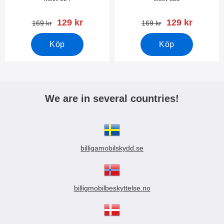
rea pris
rea pris
129 kr
129 kr
tidigare pris
tidigare pris
169 kr
169 kr
Köp
Köp
We are in several countries!
billigamobilskydd.se
billigmobilbeskyttelse.no