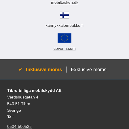
mobiltasken.dk
kannykkalompakko.fi
coverin.com
Aktiv:
Inklusive moms
Exklusive moms
Sidfot Blandad info och länkar
Tibro billiga mobilskydd AB
Värdshusgatan 4
543 51 Tibro
Sverige
Tel:
0504-500525