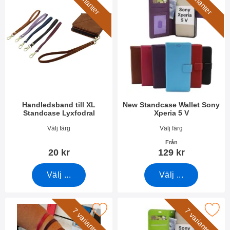
5 varianter
6 varianter
Handledsband till XL
New Standcase Wallet Sony
Standcase Lyxfodral
Xperia 5 V
Art. nr 50276
Art. nr 49310
Välj färg
Välj färg
Från
20 kr
129 kr
Välj ...
Välj ...
kera handledsband till New Standcase Wallet som favorit
Makera crazy Horse Wallet Sony 
7 varianter
7 varianter