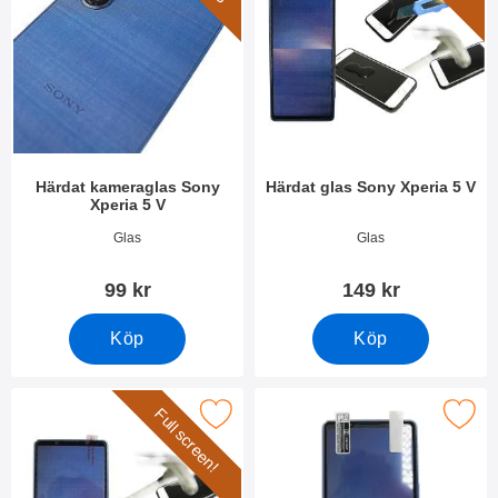
Härdat kameraglas Sony
Härdat glas Sony Xperia 5 V
Xperia 5 V
Art. nr 49328
Art. nr 49325
Glas
Glas
99 kr
149 kr
Köp
Köp
Full screen!
kera full Frame Glas skydd Sony Xperia 5 V som favorit
Makera skärmskydd Sony Xper