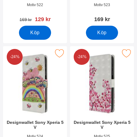
Art. nr 49507
Art. nr 49506
Motiv 522
Motiv 523
rea pris
129 kr
169 kr
tidigare pris
169 kr
Köp
Köp
Makera designwallet Sony Xperia 5 V som favorit
Makera designwallet Sony Xpe
-24%
-24%
Designwallet Sony Xperia 5
Designwallet Sony Xperia 5
V
V
Art. nr 49505
Art. nr 49504
Motiv 524
Motiv 525