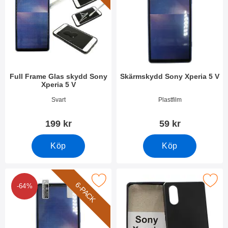
Full Frame Glas skydd Sony
Skärmskydd Sony Xperia 5 V
Xperia 5 V
Art. nr 49326
Art. nr 49323
Svart
Plastfilm
199 kr
59 kr
Köp
Köp
akera 6-Pack Skärmskydd Sony Xperia 5 V som favorit
Makera tPU Skal Sony Xperi
6-PACK
-64%