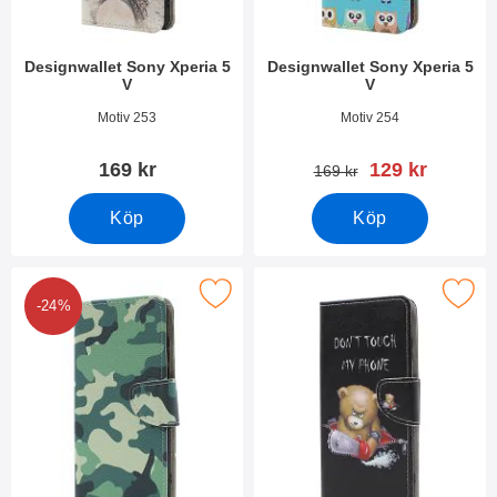
Designwallet Sony Xperia 5
Designwallet Sony Xperia 5
V
V
Art. nr 49337
Art. nr 49336
Motiv 253
Motiv 254
rea pris
169 kr
129 kr
tidigare pris
169 kr
Köp
Köp
Makera designwallet Sony Xperia 5 V som favorit
Makera designwallet Sony Xpe
-24%