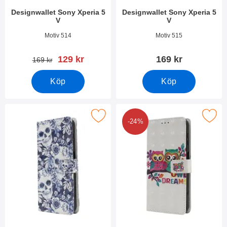
Designwallet Sony Xperia 5
Designwallet Sony Xperia 5
V
V
Art. nr 49513
Art. nr 49512
Motiv 514
Motiv 515
rea pris
129 kr
169 kr
tidigare pris
169 kr
Köp
Köp
Makera designwallet Sony Xperia 5 V som favorit
Makera designwallet Sony Xpe
-24%