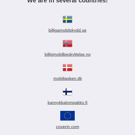
We are in several countries!
billigamobilskydd.se
billigmobilbeskyttelse.no
mobiltasken.dk
kannykkalompakko.fi
coverin.com