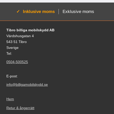
Aktiv:
Inklusive moms
Exklusive moms
Sidfot Blandad info och länkar
Tibro billiga mobilskydd AB
Värdshusgatan 4
543 51 Tibro
Sverige
Tel:
0504-500525
E-post:
info@billigamobilskydd.se
Hem
Retur & ångerrätt