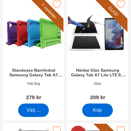
 Barnfodral Samsung Galaxy Tab A7 Lite / A7 Lite LTE 8.7 som
Makera härdat Glas Samsung Galaxy Tab A7 
7 varianter
GLAS!
Standcase Barnfodral
Härdat Glas Samsung
Samsung Galaxy Tab A7
Galaxy Tab A7 Lite LTE 8.7
Lite / A7 Lite LTE 8.7
(T225)
Art. nr 43017
Art. nr 40933
Välj färg
Glas
279 kr
209 kr
Välj ...
Köp
skärmskydd Samsung Galaxy Tab A7 Lite LTE 8.7 som favorit
Makera 6-Pack Skärmskydd Samsung Galaxy 