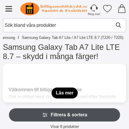
Startsidan för Tibro Billiga Mobilsky
Mina favori
Meny
Ring oss!
Samsung
Samsung Galaxy Tab A7 Lite / A7 Lite LTE 8.7 (T220 / T225)
Samsung Galaxy Tab A7 Lite LTE
8.7 – skydd i många färger!
H
o
p
p
a
Välkommen till billigamobilskydd.se
t
Läs mer
Det är viktigt med skydd – en bra mobil eller läsplatta
i
l
förtjänar också ett bra skydd. Det kan vi hjälpa dig
l
H
med.
p
Filtrera & sortera
o
r
Vi har mobilskydd och tillbehör för de flesta
p
o
Filtrera & sortera
smartphones och läsplattor, och självklart kan vi även
p
Visar
8
produkter
d