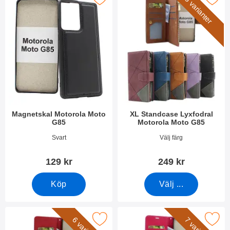
5 varianter
Magnetskal Motorola Moto
XL Standcase Lyxfodral
G85
Motorola Moto G85
Art. nr 51159
Art. nr 51182
Svart
Välj färg
129 kr
249 kr
Köp
Välj ...
era new Standcase Wallet Motorola Moto G85 som favorit
Makera crazy Horse Motorola Moto G85