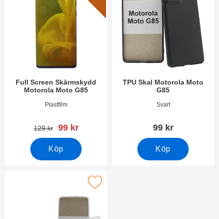
Full Screen Skärmskydd
TPU Skal Motorola Moto
Motorola Moto G85
G85
Art. nr 51168
Art. nr 51164
Plastfilm
Svart
rea pris
99 kr
99 kr
tidigare pris
129 kr
Köp
Köp
kera ultra Thin TPU skal Motorola Moto G85 som favorit