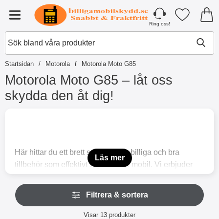
Startsidan för Tibro Billiga Mobilsky
Mina favori
Meny
Ring oss!
Startsidan
Motorola
Motorola Moto G85
Motorola Moto G85 – låt oss
skydda den åt dig!
H
o
p
p
a
Här hittar du ett brett sortiment av billiga och bra
t
Läs mer
tillbehör som effektivt skyddar din mobil. Vi erbjuder
i
l
allt från stiliga skal och hållbara skärmskydd till
l
H
praktiska Skimblocker by Coverin Plånboksfodral, som
p
Filtrera & sortera
o
r
inte bara skyddar din mobil utan även dina betalkort.
p
o
Filtrera & sortera
Dessa har vi tagit fram själva, just för våra kunder. Vi
p
Visar
13
produkter
d