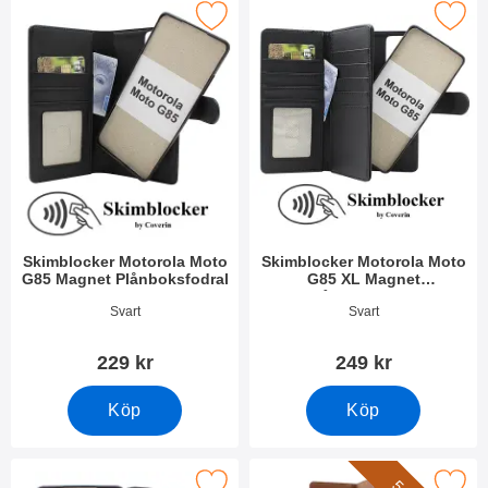
imblocker Motorola Moto G85 Magnet Plånboksfodral som favor
Makera skimblocker Motorola Moto G85 XL M
Skimblocker Motorola Moto
Skimblocker Motorola Moto
G85 Magnet Plånboksfodral
G85 XL Magnet
Plånboksfodral
Art. nr 51161
Art. nr 51160
Svart
Svart
229 kr
249 kr
Köp
Köp
Makera magnetskal Motorola Moto G85 som favorit
Makera xL Standcase Lyxfodral Moto