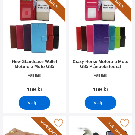
6 varianter
7 varianter
New Standcase Wallet
Crazy Horse Motorola Moto
Motorola Moto G85
G85 Plånboksfodral
Art. nr 51176
Art. nr 51169
Välj färg
Välj färg
169 kr
169 kr
Välj ...
Välj ...
KAMERAGLAS
Full screen!
akera härdat kameraglas Motorola Moto G85 som favorit
Makera full Frame Glas skydd Motor