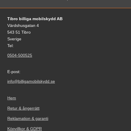
Sidfot Blandad info och länkar
Tibro billiga mobilskydd AB
Värdshusgatan 4
543 51 Tibro
Sverige
Tel:
0504-500525
E-post:
info@billigamobilskydd.se
Hem
Retur & ångerrätt
Reklamation & garanti
Köpvillkor & GDPR