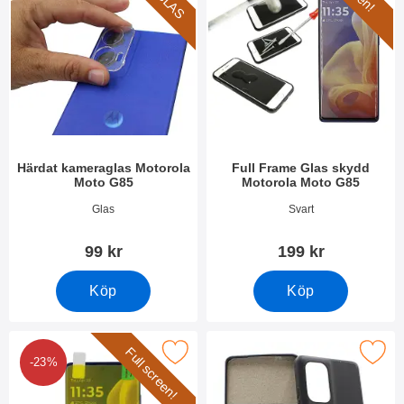
Härdat kameraglas Motorola
Full Frame Glas skydd
Moto G85
Motorola Moto G85
Art. nr 51166
Art. nr 51167
Glas
Svart
99 kr
199 kr
Köp
Köp
Full screen!
ra full Screen Skärmskydd Motorola Moto G85 som favorit
Makera tPU Skal Motorola Mo
-23%