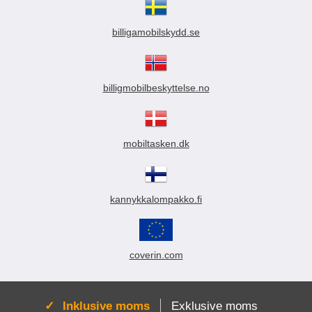
billigamobilskydd.se
billigmobilbeskyttelse.no
mobiltasken.dk
kannykkalompakko.fi
coverin.com
Aktiv:
Inklusive moms
Exklusive moms