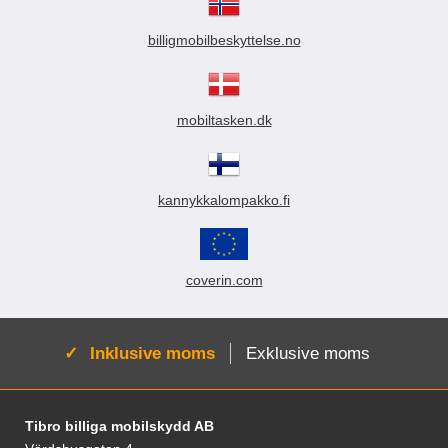
billigmobilbeskyttelse.no
mobiltasken.dk
kannykkalompakko.fi
coverin.com
Aktiv:
Inklusive moms
Exklusive moms
Sidfot Blandad info och länkar
Tibro billiga mobilskydd AB