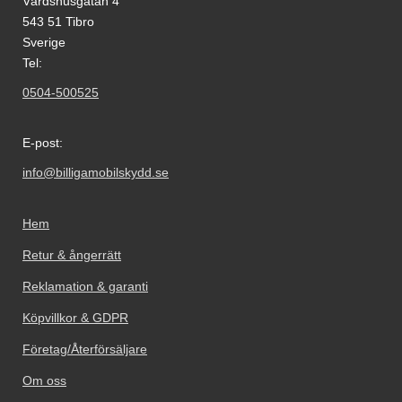
Värdshusgatan 4
543 51 Tibro
Sverige
Tel:
0504-500525
E-post:
info@billigamobilskydd.se
Hem
Retur & ångerrätt
Reklamation & garanti
Köpvillkor & GDPR
Företag/Återförsäljare
Om oss