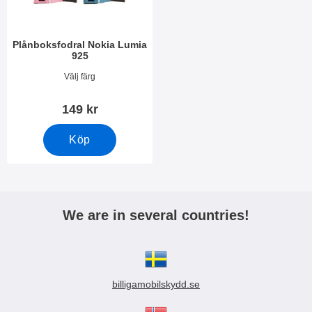
Plånboksfodral Nokia Lumia
925
Art. nr 2876
Välj färg
149 kr
Köp
We are in several countries!
billigamobilskydd.se