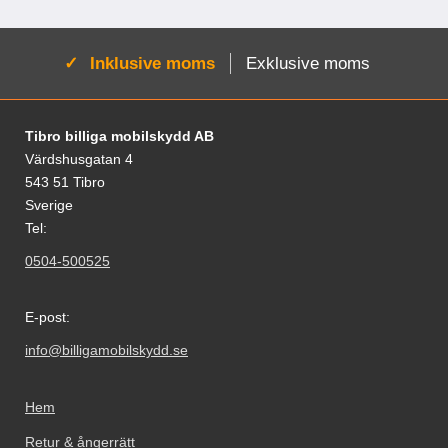
Aktiv:
Inklusive moms
Exklusive moms
Sidfot Blandad info och länkar
Tibro billiga mobilskydd AB
Värdshusgatan 4
543 51 Tibro
Sverige
Tel:
0504-500525
E-post:
info@billigamobilskydd.se
Hem
Retur & ångerrätt