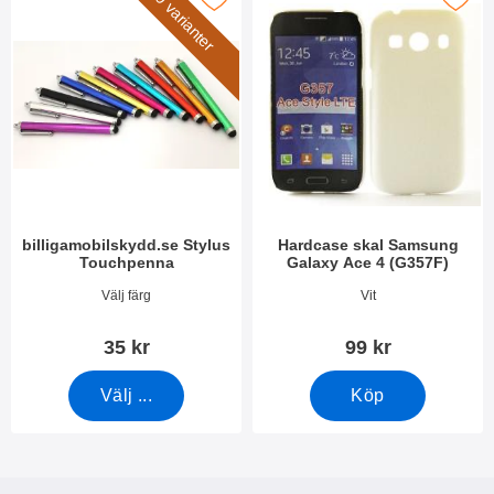
9 varianter
billigamobilskydd.se Stylus
Hardcase skal Samsung
Touchpenna
Galaxy Ace 4 (G357F)
Art. nr 7666
Art. nr 11358
Välj färg
Vit
35 kr
99 kr
Välj ...
Köp