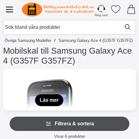
Startsidan för Tibro Billiga Mobilsky
Mina favori
Meny
Ring oss!
Övriga Samsung Modeller
Samsung Galaxy Ace 4 (G357F G357FZ)
Mobilskal till Samsung Galaxy Ace
4 (G357F G357FZ)
H
o
p
p
a
t
Läs mer
i
l
l
H
p
Filtrera & sortera
o
r
p
o
Filtrera & sortera
p
Visar
6
produkter
d