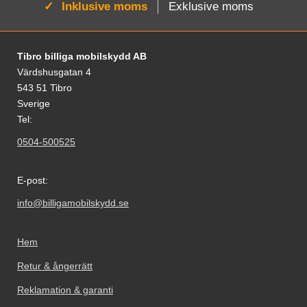
Aktiv:
Inklusive moms
Exklusive moms
Sidfot Blandad info och länkar
Tibro billiga mobilskydd AB
Värdshusgatan 4
543 51 Tibro
Sverige
Tel:
0504-500525
E-post:
info@billigamobilskydd.se
Hem
Retur & ångerrätt
Reklamation & garanti