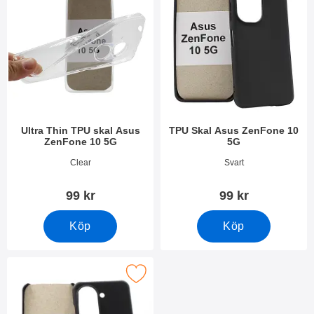
Ultra Thin TPU skal Asus
TPU Skal Asus ZenFone 10
ZenFone 10 5G
5G
Art. nr 49036
Art. nr 49041
Clear
Svart
99 kr
99 kr
Köp
Köp
Makera hardcase Asus ZenFone 10 5G som favorit