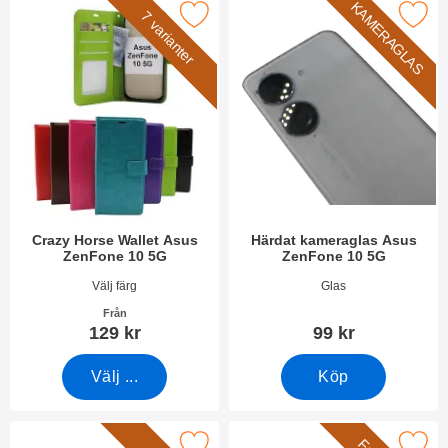
KAMERAGLAS
kera crazy Horse Wallet Asus ZenFone 10 5G som favorit
Makera härdat kameraglas Asus Ze
7 varianter
Crazy Horse Wallet Asus
Härdat kameraglas Asus
ZenFone 10 5G
ZenFone 10 5G
Art. nr 49006
Art. nr 49035
Välj färg
Glas
Från
129 kr
99 kr
Välj ...
Köp
Makera härdat glas Asus ZenFone 10 5G som favorit
Makera full Frame Glas skydd Asus 