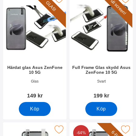
Full screen!
GLAS!
Härdat glas Asus ZenFone
Full Frame Glas skydd Asus
10 5G
ZenFone 10 5G
Art. nr 49027
Art. nr 49032
Glas
Svart
149 kr
199 kr
Köp
Köp
Makera skärmskydd Asus ZenFone 10 5G som favorit
Makera 6-Pack Skärmskydd Asus Ze
-64%