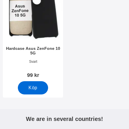
Hardcase Asus ZenFone 10
5G
Art. nr 49044
Svart
99 kr
Köp
We are in several countries!