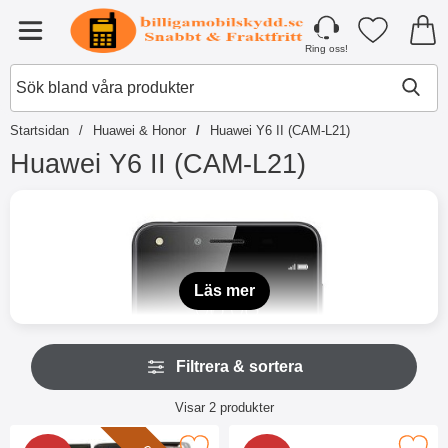
Startsidan för Tibro Billiga Mobilsky
Mina favori
Meny
Ring oss!
Startsidan
Huawei & Honor
Huawei Y6 II (CAM-L21)
Huawei Y6 II (CAM-L21)
H
o
p
p
a
t
Läs mer
i
l
l
H
p
Filtrera & sortera
o
r
p
o
Filtrera & sortera
p
Visar
2
produkter
d
a
produktlista
u
ö