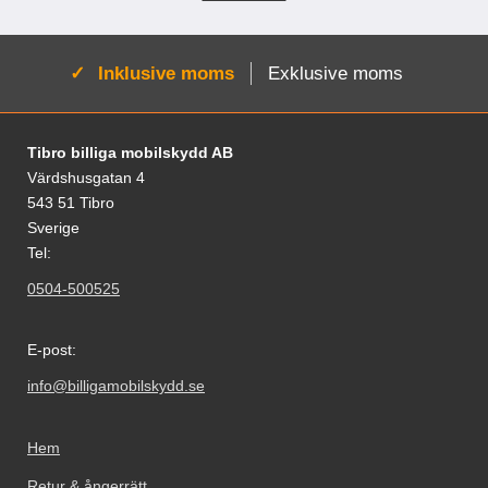
Aktiv:
Inklusive moms
Exklusive moms
Sidfot Blandad info och länkar
Tibro billiga mobilskydd AB
Värdshusgatan 4
543 51 Tibro
Sverige
Tel:
0504-500525
E-post:
info@billigamobilskydd.se
Hem
Retur & ångerrätt