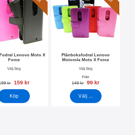
Fodral Lenovo Moto X
Plånboksfodral Lenovo
Force
Motorola Moto X Force
2215
Art. nr 21276
Välj färg
Välj färg
Från
rea pris
rea pris
159 kr
99 kr
tidigare pris
tidigare pris
199 kr
149 kr
Köp
Välj ...