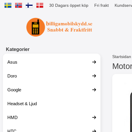
30 Dagars öppet köp
Fri frakt
Kundserv
Startsidan för Tibro Billiga Mobils
Kategorier
Startsidan
Asus
Motor
Doro
H
o
p
Google
p
a
t
Headset & Ljud
i
l
HMD
l
p
r
HTC