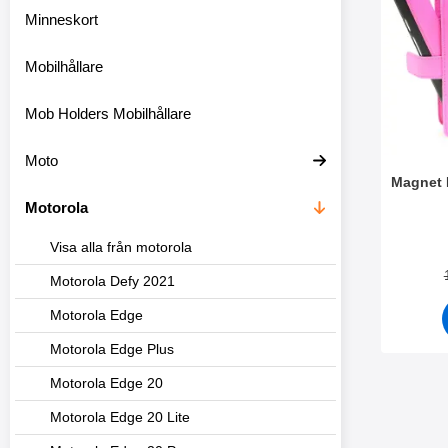
r
Minneskort
f
i
l
Mobilhållare
t
e
Mob Holders Mobilhållare
r
s
e
Moto
k
Magnet 
t
Motorola
i
o
Art. nr 2
n
Visa alla från motorola
e
n
Motorola Defy 2021
Motorola Edge
Motorola Edge Plus
Motorola Edge 20
Motorola Edge 20 Lite