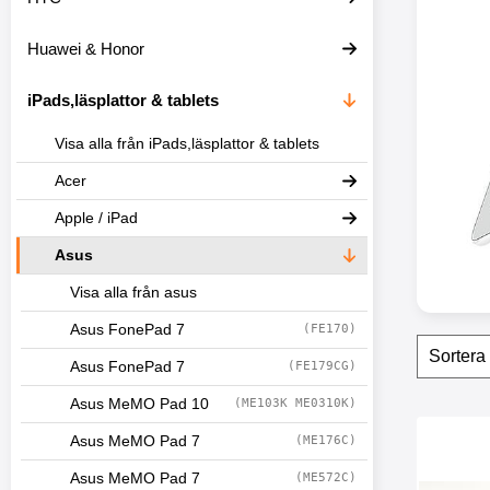
o
d
Huawei & Honor
u
k
t
iPads,läsplattor & tablets
l
i
Visa alla från iPads,läsplattor & tablets
s
t
Acer
n
i
Apple / iPad
n
g
Asus
Visa alla från asus
Asus FonePad 7
(FE170)
Filtr
H
o
Asus FonePad 7
(FE179CG)
p
p
Asus MeMO Pad 10
(ME103K ME0310K)
a
produ
ö
Asus MeMO Pad 7
(ME176C)
Makera bil
v
Asus MeMO Pad 7
(ME572C)
e