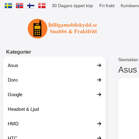
30 Dagars öppet köp
Fri frakt
Kundserv
Startsidan för Tibro Billiga Mobils
Kategorier
Startsidan
Asus
Asus
Doro
H
o
p
Google
p
a
t
Headset & Ljud
i
l
HMD
l
p
r
HTC