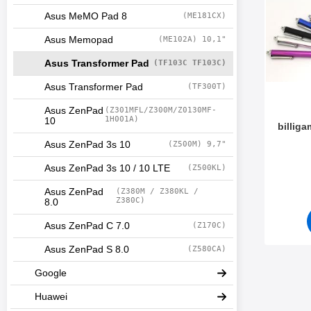
r
Asus MeMO Pad 8
(ME181CX)
f
i
Asus Memopad
(ME102A) 10,1"
l
t
Asus Transformer Pad
(TF103C TF103C)
e
r
Asus Transformer Pad
(TF300T)
s
e
Asus ZenPad
(Z301MFL/Z300M/Z0130MF-
k
1H001A)
10
billig
t
i
Asus ZenPad 3s 10
(Z500M) 9,7"
o
Art. nr 7
Asus ZenPad 3s 10 / 10 LTE
(Z500KL)
n
e
Asus ZenPad
(Z380M / Z380KL /
n
Z380C)
8.0
Asus ZenPad C 7.0
(Z170C)
Asus ZenPad S 8.0
(Z580CA)
Google
Huawei