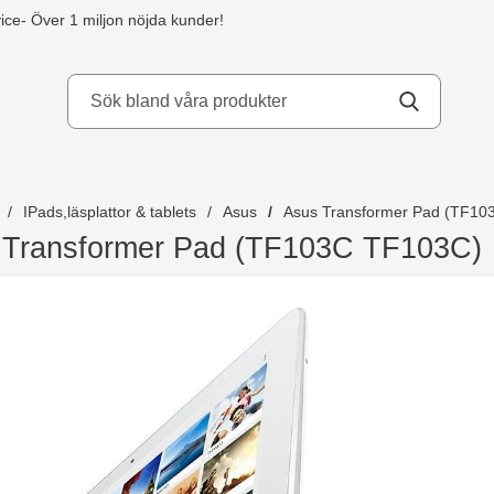
ice
- Över 1 miljon nöjda kunder!
kydd AB
IPads,läsplattor & tablets
Asus
Asus Transformer Pad (TF10
 Transformer Pad (TF103C TF103C)