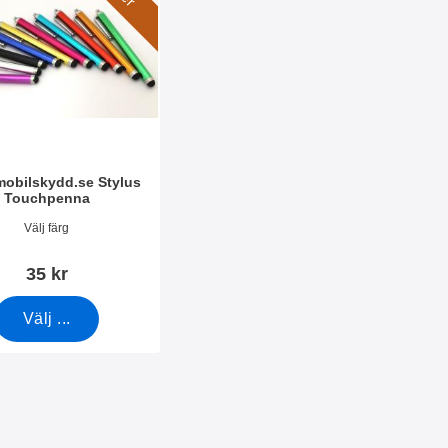
amobilskydd.se Stylus
Touchpenna
666
Välj färg
35 kr
Välj ...