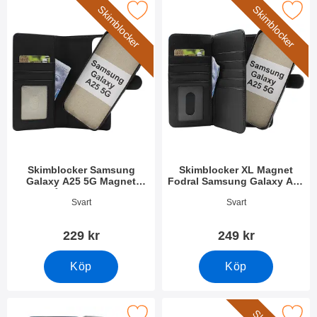
Skimblocker
Skimblocker
locker Samsung Galaxy A25 5G Magnet Plånboksfodral som fav
Makera skimblocker XL Magnet Fodral Sam
Skimblocker Samsung
Skimblocker XL Magnet
Galaxy A25 5G Magnet
Fodral Samsung Galaxy A25
Plånboksfodral
5G
Art. nr 52720
Art. nr 49860
Svart
Svart
229 kr
249 kr
Köp
Köp
agnetskal Samsung Galaxy A25 5G (SM-A256B/DS) som favori
Makera skimblocker Samsung Galaxy A25 5G 