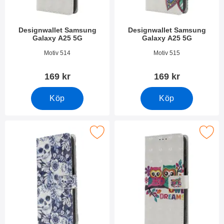
Designwallet Samsung
Designwallet Samsung
Galaxy A25 5G
Galaxy A25 5G
Art. nr 50269
Art. nr 50268
Motiv 514
Motiv 515
169 kr
169 kr
Köp
Köp
akera designwallet Samsung Galaxy A25 5G som favorit
Makera designwallet Samsung Gal