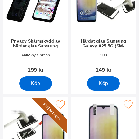
Privacy Skärmskydd av
Härdat glas Samsung
härdat glas Samsung
Galaxy A25 5G (SM-
Galaxy A25 5G
A256B/DS)
Art. nr 50385
Art. nr 49803
Anti-Spy funktion
Glas
199 kr
149 kr
Köp
Köp
Full screen!
rame Glas skydd Samsung Galaxy A25 5G (SM-A256B/DS) som f
Makera skärmskydd Samsung Galaxy A25 