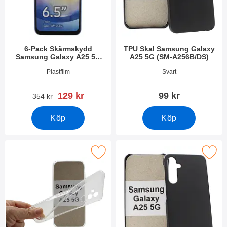
6-Pack Skärmskydd
TPU Skal Samsung Galaxy
Samsung Galaxy A25 5G
A25 5G (SM-A256B/DS)
(SM-A256B/DS)
Art. nr 49802
Art. nr 49807
Plastfilm
Svart
rea pris
129 kr
99 kr
tidigare pris
354 kr
Köp
Köp
 Thin TPU skal Samsung Galaxy A25 5G (SM-A256B/DS) som fa
Makera hardcase Samsung Galaxy A25 5