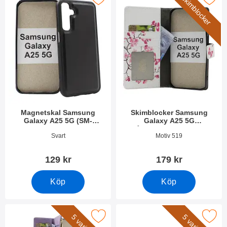
Skimblocker
Magnetskal Samsung
Skimblocker Samsung
Galaxy A25 5G (SM-
Galaxy A25 5G
A256B/DS)
Plånboksfodral Design
Art. nr 49846
Art. nr 53288
Svart
Motiv 519
129 kr
179 kr
Köp
Köp
dcase Lyxfodral Samsung Galaxy A25 5G (SM-A256B/DS) som f
Makera handledsband till XL Standc