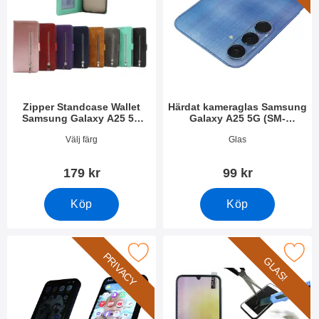
Zipper Standcase Wallet
Härdat kameraglas Samsung
Samsung Galaxy A25 5G
Galaxy A25 5G (SM-
(SM-A256B/DS)
A256B/DS)
Art. nr 49780
Art. nr 49805
Välj färg
Glas
179 kr
99 kr
Köp
Köp
cy Skärmskydd av härdat glas Samsung Galaxy A25 5G som fav
Makera härdat glas Samsung Galaxy A25
PRIVACY
GLAS!