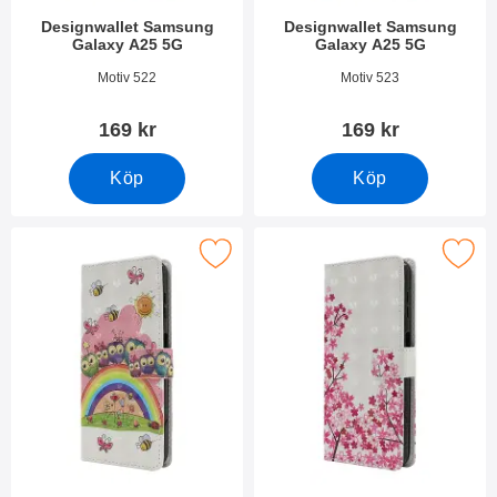
Designwallet Samsung
Designwallet Samsung
Galaxy A25 5G
Galaxy A25 5G
Art. nr 50263
Art. nr 50262
Motiv 522
Motiv 523
169 kr
169 kr
Köp
Köp
akera designwallet Samsung Galaxy A25 5G som favorit
Makera designwallet Samsung Gal