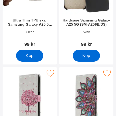
Ultra Thin TPU skal
Hardcase Samsung Galaxy
Samsung Galaxy A25 5G
A25 5G (SM-A256B/DS)
(SM-A256B/DS)
Art. nr 49806
Art. nr 49808
Clear
Svart
99 kr
99 kr
Köp
Köp
akera designwallet Samsung Galaxy A25 5G som favorit
Makera designwallet Samsung Gal