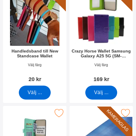
Handledsband till New
Crazy Horse Wallet Samsung
Standcase Wallet
Galaxy A25 5G (SM-
A256B/DS)
Art. nr 40789
Art. nr 49794
Välj färg
Välj färg
20 kr
169 kr
Välj ...
Välj ...
KAMERAGLAS
Standcase Wallet Samsung Galaxy A25 5G (SM-A256B/DS) som 
Makera härdat kameraglas Samsung Galaxy 