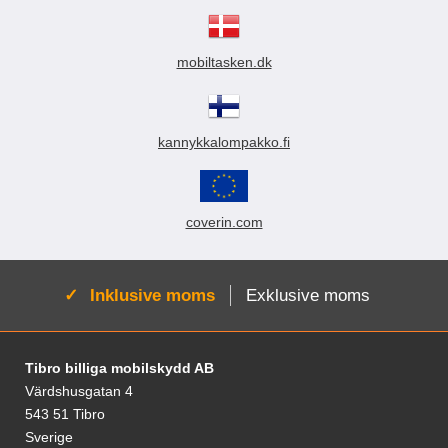
mobiltasken.dk
kannykkalompakko.fi
coverin.com
Aktiv:
Inklusive moms
Exklusive moms
Sidfot Blandad info och länkar
Tibro billiga mobilskydd AB
Värdshusgatan 4
543 51 Tibro
Sverige