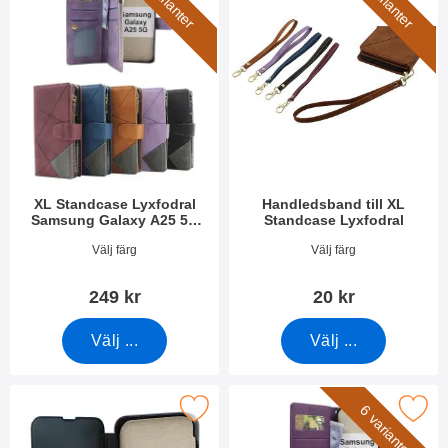
5 varianter
5 varianter
XL Standcase Lyxfodral
Handledsband till XL
Samsung Galaxy A25 5G
Standcase Lyxfodral
(SM-A256B/DS)
Art. nr 49775
Art. nr 50276
Välj färg
Välj färg
249 kr
20 kr
Välj ...
Välj ...
t Flip Cover Samsung Galaxy A25 5G (SM-A256B/DS) som favo
Makera new Standcase Wallet Samsung Galaxy
6 varianter