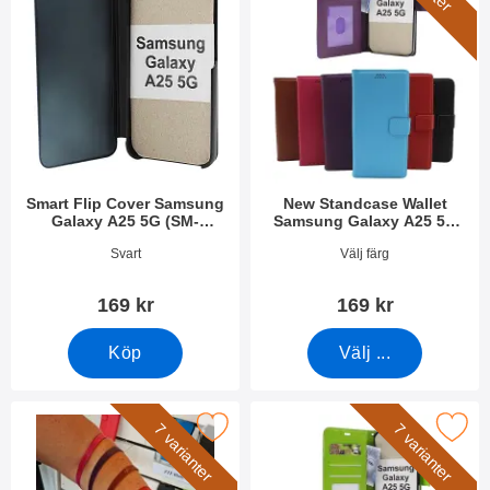
Smart Flip Cover Samsung
New Standcase Wallet
Galaxy A25 5G (SM-
Samsung Galaxy A25 5G
A256B/DS)
(SM-A256B/DS)
Art. nr 52408
Art. nr 49788
Svart
Välj färg
169 kr
169 kr
Köp
Välj ...
kera handledsband till New Standcase Wallet som favorit
Makera crazy Horse Wallet Samsung Galaxy 
7 varianter
7 varianter