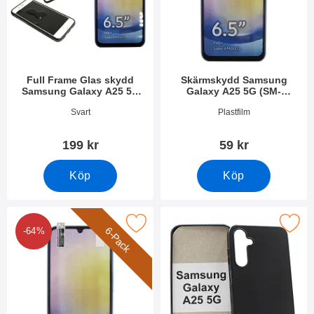
Full Frame Glas skydd
Skärmskydd Samsung
Samsung Galaxy A25 5G
Galaxy A25 5G (SM-
(SM-A256B/DS)
A256B/DS)
Art. nr 49804
Art. nr 49801
Svart
Plastfilm
199 kr
59 kr
Köp
Köp
k Skärmskydd Samsung Galaxy A25 5G (SM-A256B/DS) som fa
Makera tPU Skal Samsung Galaxy A25 5
6-Pack
-64%