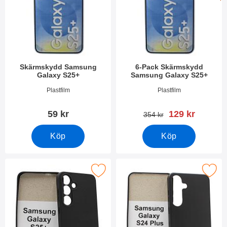
Skärmskydd Samsung
6-Pack Skärmskydd
Galaxy S25+
Samsung Galaxy S25+
Art. nr 52640
Art. nr 52641
Plastfilm
Plastfilm
rea pris
59 kr
129 kr
tidigare pris
354 kr
Köp
Köp
Makera tPU Skal Samsung Galaxy S25+ som favorit
Makera silikon Skal Samsung Galaxy