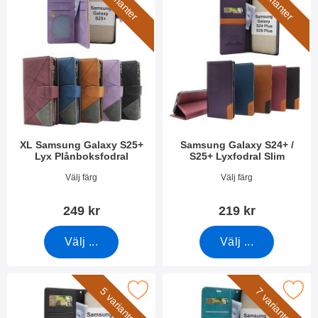
5 varianter
5 varianter
XL Samsung Galaxy S25+
Samsung Galaxy S24+ /
Lyx Plånboksfodral
S25+ Lyxfodral Slim
Art. nr 52628
Art. nr 55264
Välj färg
Välj färg
249 kr
219 kr
Välj ...
Välj ...
 Standcase Wallet Samsung Galaxy S24+ / S25+ 5G som favor
Makera crazy Horse Samsung Galaxy S25
5 varianter
7 varianter