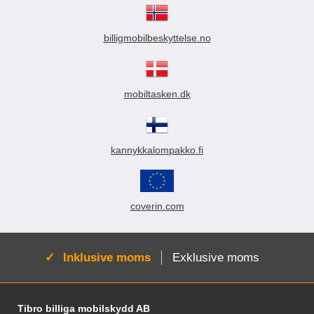
billigmobilbeskyttelse.no
mobiltasken.dk
kannykkalompakko.fi
coverin.com
Aktiv:
Inklusive moms
Exklusive moms
Sidfot Blandad info och länkar
Tibro billiga mobilskydd AB