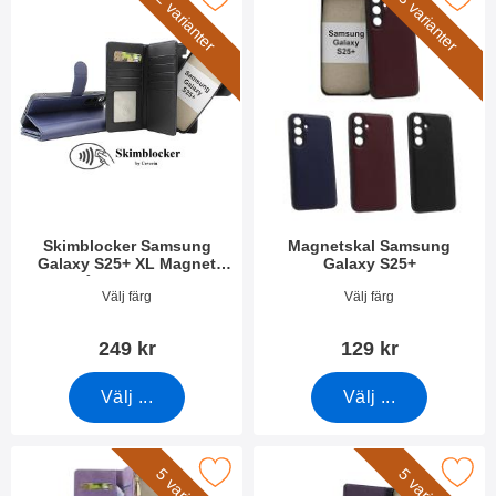
2 varianter
3 varianter
Skimblocker Samsung
Magnetskal Samsung
Galaxy S25+ XL Magnet
Galaxy S25+
Plånboksfodral
Art. nr 52651
Art. nr 52653
Välj färg
Välj färg
249 kr
129 kr
Välj ...
Välj ...
a xL Samsung Galaxy S25+ Lyx Plånboksfodral som favorit
Makera samsung Galaxy S24+ / S25+ L