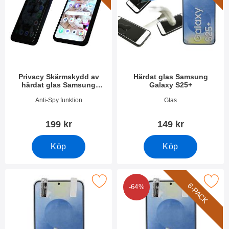
Privacy Skärmskydd av
Härdat glas Samsung
härdat glas Samsung
Galaxy S25+
Galaxy S25+
Art. nr 52663
Art. nr 52642
Anti-Spy funktion
Glas
199 kr
149 kr
Köp
Köp
Makera skärmskydd Samsung Galaxy S25+ som favorit
Makera 6-Pack Skärmskydd Samsung
6-PACK
-64%