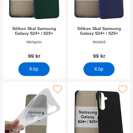
Silikon Skal Samsung
Silikon Skal Samsung
Galaxy S24+ / S25+
Galaxy S24+ / S25+
Art. nr 52714
Art. nr 52713
Mörkgrön
Mörkblå
99 kr
99 kr
Köp
Köp
era ultra Thin TPU skal Samsung Galaxy S25+ som favorit
Makera hardcase Samsung Galaxy S2