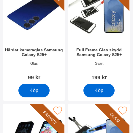
Härdat kameraglas Samsung
Full Frame Glas skydd
Galaxy S25+
Samsung Galaxy S25+
Art. nr 52644
Art. nr 52643
Glas
Svart
99 kr
199 kr
Köp
Köp
acy Skärmskydd av härdat glas Samsung Galaxy S25+ som favo
Makera härdat glas Samsung Ga
PRIVACY
GLAS!