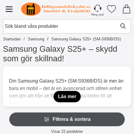
Startsidan för Tibro Billiga Mobilsky
Mina favori
Meny
Ring oss!
Startsidan
Samsung
Samsung Galaxy S25+ (SM-S936B/DS)
Samsung Galaxy S25+ – skydd
som gör skillnad!
H
o
p
Din Samsung Galaxy S25+ (SM-S936B/DS) är mer än
p
bara en mobil – det är en avancerad och stilren enhet
a
t
som gör allt från att fånga fantastiska bilder till att
Läs mer
i
hantera de mest krävande uppgifterna.
l
Med sin stora, kristallklara skärm och förstklassiga
l
H
p
prestanda är den skapad för att imponera.
Filtrera & sortera
o
r
p
För att din Galaxy S25 Plus ska hålla sig i toppskick
o
Filtrera & sortera
p
Visar
22
produkter
rekommenderar vi ett heltäckande skydd. Med ett
d