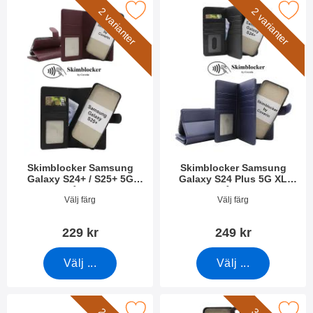
er Samsung Galaxy S24+ / S25+ 5G Magnet Plånboksfodral som
Makera skimblocker Samsung Galaxy S24 Plus 5G
2 varianter
2 varianter
Skimblocker Samsung
Skimblocker Samsung
Galaxy S24+ / S25+ 5G
Galaxy S24 Plus 5G XL
Magnet Plånboksfodral
Magnet Plånboksfodral
Art. nr 52649
Art. nr 52062
Välj färg
Välj färg
229 kr
249 kr
Välj ...
Välj ...
locker Samsung Galaxy S25+ XL Magnet Plånboksfodral som fa
Makera magnetskal Samsung Gal