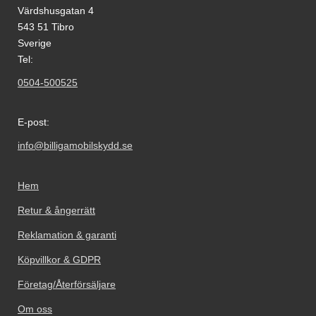
Värdshusgatan 4
543 51 Tibro
Sverige
Tel:
0504-500525
E-post:
info@billigamobilskydd.se
Hem
Retur & ångerrätt
Reklamation & garanti
Köpvillkor & GDPR
Företag/Återförsäljare
Om oss