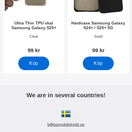
Ultra Thin TPU skal
Hardcase Samsung Galaxy
Samsung Galaxy S25+
S24+ / S25+ 5G
Art. nr 52645
Art. nr 52647
Clear
Svart
99 kr
99 kr
Köp
Köp
We are in several countries!
billigamobilskydd.se