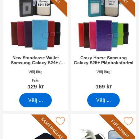
New Standcase Wallet
Crazy Horse Samsung
Samsung Galaxy S24+ /
Galaxy S25+ Plånboksfodral
S25+ 5G
Art. nr 49913
Art. nr 52633
Välj färg
Välj färg
Från
129 kr
169 kr
Välj ...
Välj ...
KAMERAGLAS
Full screen!
era härdat kameraglas Samsung Galaxy S25+ som favorit
Makera full Frame Glas skydd Samsu