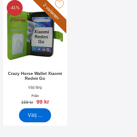
akera crazy Horse Wallet Xiaomi Redmi Go som favorit
2 varianter
-41%
Crazy Horse Wallet Xiaomi
Redmi Go
Art. nr 34279
Välj färg
Från
rea pris
99 kr
tidigare pris
169 kr
Välj ...