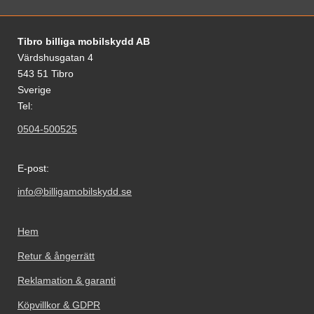
Sidfot Blandad info och länkar
Tibro billiga mobilskydd AB
Värdshusgatan 4
543 51 Tibro
Sverige
Tel:
0504-500525
E-post:
info@billigamobilskydd.se
Hem
Retur & ångerrätt
Reklamation & garanti
Köpvillkor & GDPR