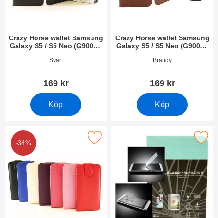
Crazy Horse wallet Samsung
Crazy Horse wallet Samsung
Galaxy S5 / S5 Neo (G900F /
Galaxy S5 / S5 Neo (G900F /
G903F)
G903F)
Art. nr 11518
Art. nr 11517
Svart
Brandy
169 kr
169 kr
Köp
Köp
pfodral Samsung Galaxy S5 / S5 Neo (G900F / G903F) som favor
Makera skärmskydd av härdat glas Samsung Galaxy 
-34%