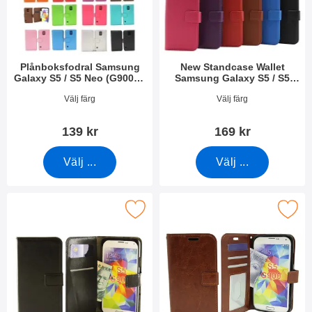
Plånboksfodral Samsung
New Standcase Wallet
Galaxy S5 / S5 Neo (G900F /
Samsung Galaxy S5 / S5
G903F)
Neo (G900F / G903F)
Art. nr 8235
Art. nr 30594
Välj färg
Välj färg
139 kr
169 kr
Välj ...
Välj ...
orse wallet Samsung Galaxy S5 / S5 Neo (G900F / G903F) som 
Makera crazy Horse wallet Samsung Galaxy S5 