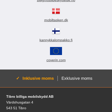
billigmobilbeskyttelse.no
mobiltasken.dk
kannykkalompakko.fi
coverin.com
Aktiv:
Inklusive moms
Exklusive moms
Sidfot Blandad info och länkar
Tibro billiga mobilskydd AB
Värdshusgatan 4
543 51 Tibro