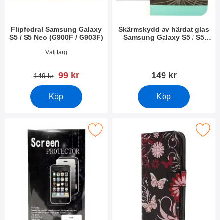
Flipfodral Samsung Galaxy
Skärmskydd av härdat glas
S5 / S5 Neo (G900F / G903F)
Samsung Galaxy S5 / S5
Neo (G900F / G903F)
Art. nr 9140
Art. nr 8323
Välj färg
rea pris
99 kr
149 kr
tidigare pris
149 kr
Köp
Köp
mskydd Samsung Galaxy S5 / S5 Neo (G900F / G903F) som fav
Makera standcase wallet Samsung Galaxy S5 /