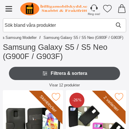
Startsidan för Tibro Billiga Mobilsky
Mina favori
Meny
Ring oss!
iga Samsung Modeller
Samsung Galaxy S5 / S5 Neo (G900F / G903F)
Samsung Galaxy S5 / S5 Neo
(G900F / G903F)
H
H
o
Filtrera & sortera
o
p
p
p
Filtrera & sortera
p
Visar
12
produkter
a
a
produktlista
t
ö
Skimblocker
ocker Plånboksfodral Samsung Galaxy S5 (G900F/G903F) som f
i
Makera skimblocker Magnet Fodral Samsung Galaxy
2 varianter
v
-26%
l
e
l
r
p
f
r
i
o
l
d