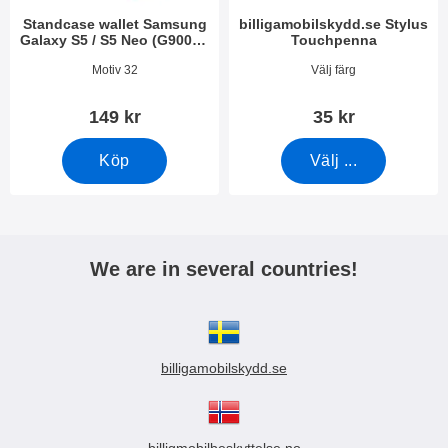
Standcase wallet Samsung
billigamobilskydd.se Stylus
Galaxy S5 / S5 Neo (G900F /
Touchpenna
G903F)
Art. nr 14891
Art. nr 7666
Motiv 32
Välj färg
149 kr
35 kr
Köp
Välj ...
We are in several countries!
billigamobilskydd.se