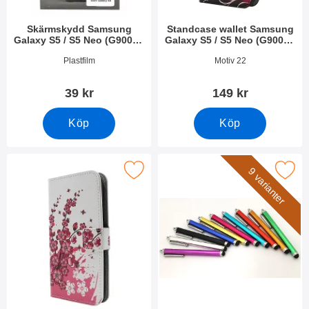
Skärmskydd Samsung
Standcase wallet Samsung
Galaxy S5 / S5 Neo (G900F /
Galaxy S5 / S5 Neo (G900F /
G903F)
G903F)
Art. nr 7509
Art. nr 14977
Plastfilm
Motiv 22
39 kr
149 kr
Köp
Köp
se wallet Samsung Galaxy S5 / S5 Neo (G900F / G903F) som f
Makera billigamobilskydd.se Stylu
9 varianter