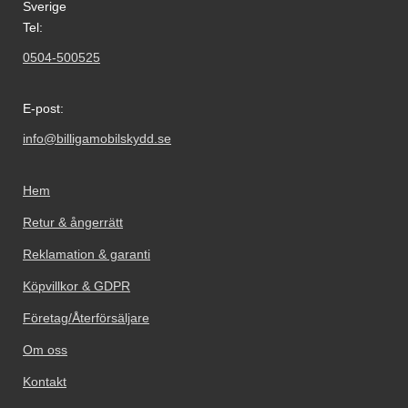
Sverige
Tel:
0504-500525
E-post:
info@billigamobilskydd.se
Hem
Retur & ångerrätt
Reklamation & garanti
Köpvillkor & GDPR
Företag/Återförsäljare
Om oss
Kontakt