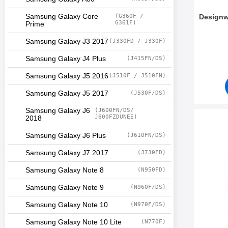
Samsung Galaxy Core
(G360F /
Designw
G361F)
Prime
Art. nr 5
Samsung Galaxy J3 2017
(J330FD / J330F)
Samsung Galaxy J4 Plus
(J415FN/DS)
Samsung Galaxy J5 2016
(J510F / J510FN)
Samsung Galaxy J5 2017
(J530F/DS)
Samsung Galaxy J6
(J600FN/DS/
J600FZDUNEE)
2018
Makera de
Samsung Galaxy J6 Plus
(J610FN/DS)
Samsung Galaxy J7 2017
(J730FD)
Samsung Galaxy Note 8
(N950FD)
Samsung Galaxy Note 9
(N960F/DS)
Samsung Galaxy Note 10
(N970F/DS)
Samsung Galaxy Note 10 Lite
(N770F)