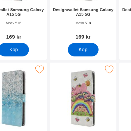
allet Samsung Galaxy
Designwallet Samsung Galaxy
Des
A15 5G
A15 5G
0506
Art. nr 50505
Art. 
Motiv 516
Motiv 518
169 kr
169 kr
Köp
Köp
signwallet Samsung Galaxy A15 5G som favorit
Makera designwallet Samsung Galaxy A
Makera