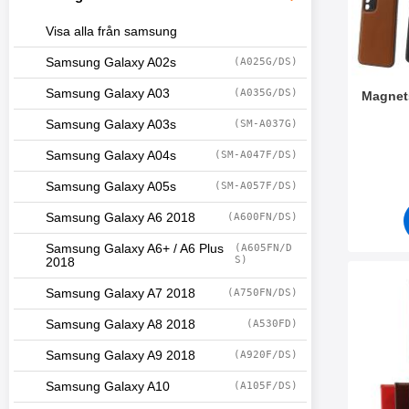
Visa alla från samsung
Samsung Galaxy A02s
(A025G/DS)
Samsung Galaxy A03
(A035G/DS)
Magnet
Samsung Galaxy A03s
(SM-A037G)
Art. nr 5
Samsung Galaxy A04s
(SM-A047F/DS)
Samsung Galaxy A05s
(SM-A057F/DS)
Samsung Galaxy A6 2018
(A600FN/DS)
Samsung Galaxy A6+ / A6 Plus
(A605FN/D
S)
2018
Makera crazy
Samsung Galaxy A7 2018
(A750FN/DS)
Samsung Galaxy A8 2018
(A530FD)
Samsung Galaxy A9 2018
(A920F/DS)
Samsung Galaxy A10
(A105F/DS)