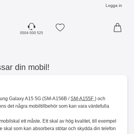
Logga in
Mina favoriter
0504-500 525
ar din mobil!
msung Galaxy A15 5G (SM-A156B /
SM-A155F
) och
finns det några mobiltillbehör som kan vara värdefulla
mobilskal ett måste. Ett skal av hög kvalitet, till exempel
se skal som kan absorbera stötar och skydda din telefon