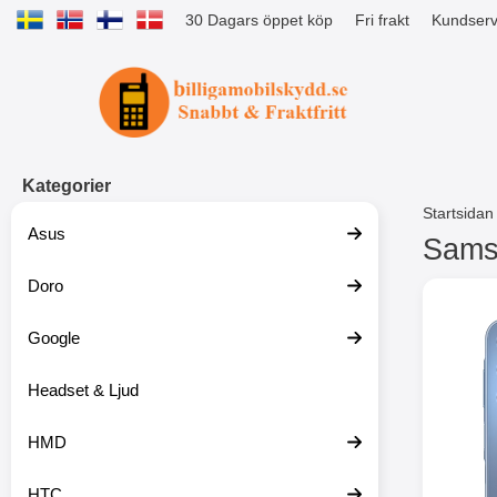
30 Dagars öppet köp
Fri frakt
Kundserv
Startsidan för Tibro Billiga Mobils
Kategorier
Startsidan
Asus
Samsu
Doro
H
o
p
Google
p
a
t
Headset & Ljud
i
l
HMD
l
p
r
HTC