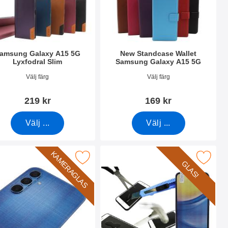
amsung Galaxy A15 5G
New Standcase Wallet
Lyxfodral Slim
Samsung Galaxy A15 5G
nr 55294
Art. nr 50455
Välj färg
Välj färg
219 kr
169 kr
Välj ...
Välj ...
KAMERAGLAS
 A15 5G som favorit
ärdat kameraglas Samsung Galaxy A15 5G som favorit
Makera härdat glas Samsung Galax
GLAS!