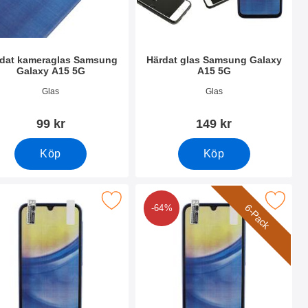
dat kameraglas Samsung
Härdat glas Samsung Galaxy
Galaxy A15 5G
A15 5G
nr 50474
Art. nr 50472
Glas
Glas
99 kr
149 kr
Köp
Köp
xy A15 5G som favorit
a skärmskydd Samsung Galaxy A15 5G som favorit
Makera 6-Pack Skärmskydd Samsung Ga
6-Pack
-64%