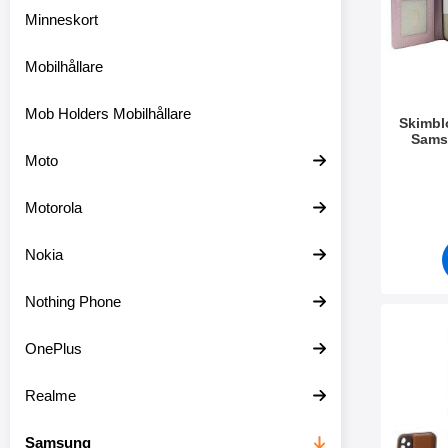
l
Minneskort
t
e
r
Mobilhållare
s
e
Mob Holders Mobilhållare
k
Skimbl
t
Sams
i
Moto
o
Art. nr 5
n
e
Motorola
n
Nokia
Nothing Phone
Makera m
OnePlus
Realme
Samsung