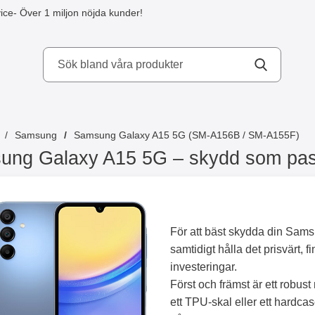
ice
- Över 1 miljon nöjda kunder!
kydd AB
Samsung
Samsung Galaxy A15 5G (SM-A156B / SM-A155F)
ng Galaxy A15 5G – skydd som pass
För att bäst skydda din Sa
samtidigt hålla det prisvärt, 
investeringar.
Först och främst är ett robust 
ett TPU-skal eller ett hardca