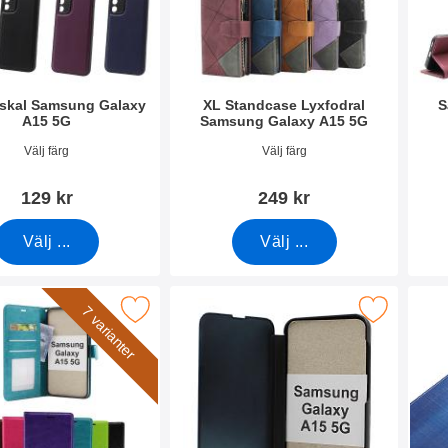
skal Samsung Galaxy
XL Standcase Lyxfodral
S
A15 5G
Samsung Galaxy A15 5G
0482
Art. nr 50438
Art. 
Välj färg
Välj färg
129 kr
249 kr
Välj ...
Välj ...
 Horse Wallet Samsung Galaxy A15 5G som favorit
Makera smart Flip Cover Samsung Galaxy
Makera h
7 varianter