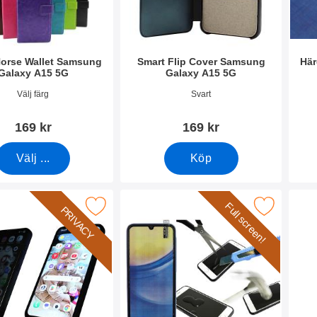
Horse Wallet Samsung
Smart Flip Cover Samsung
Här
Galaxy A15 5G
Galaxy A15 5G
0463
Art. nr 52410
Art. 
Välj färg
Svart
169 kr
169 kr
Välj ...
Köp
Full screen!
mskydd av härdat glas Samsung Galaxy A15 5G som favorit
Makera full Frame Glas skydd Samsung Gala
Maker
PRIVACY