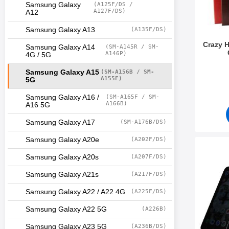
Samsung Galaxy
(A125F/DS /
A127F/DS)
A12
Samsung Galaxy A13
(A135F/DS)
Crazy 
Samsung Galaxy A14
(SM-A145R / SM-
A146P)
4G / 5G
Art. nr 5
Samsung Galaxy A15
(SM-A156B / SM-
A155F)
5G
Samsung Galaxy A16 /
(SM-A165F / SM-
A166B)
A16 5G
Samsung Galaxy A17
(SM-A176B/DS)
Samsung Galaxy A20e
(A202F/DS)
Makera privacy Skär
Samsung Galaxy A20s
(A207F/DS)
Samsung Galaxy A21s
(A217F/DS)
Samsung Galaxy A22 / A22 4G
(A225F/DS)
Samsung Galaxy A22 5G
(A226B)
Samsung Galaxy A23 5G
(A236B/DS)