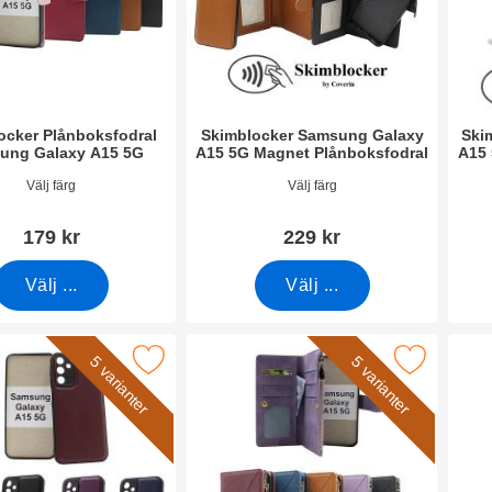
ocker Plånboksfodral
Skimblocker Samsung Galaxy
Ski
ung Galaxy A15 5G
A15 5G Magnet Plånboksfodral
A15 
0478
Art. nr 50479
Art. 
Välj färg
Välj färg
179 kr
229 kr
Välj ...
Välj ...
agnetskal Samsung Galaxy A15 5G som favorit
Makera xL Standcase Lyxfodral Samsung Gal
Makera
5 varianter
5 varianter