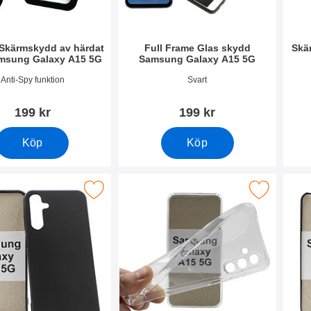
 Skärmskydd av härdat
Full Frame Glas skydd
Skä
amsung Galaxy A15 5G
Samsung Galaxy A15 5G
1012
Art. nr 50473
Art. 
Anti-Spy funktion
Svart
199 kr
199 kr
Köp
Köp
al Samsung Galaxy A15 5G (SM-A156B) som favorit
Makera ultra Thin TPU skal Samsung Galax
Make