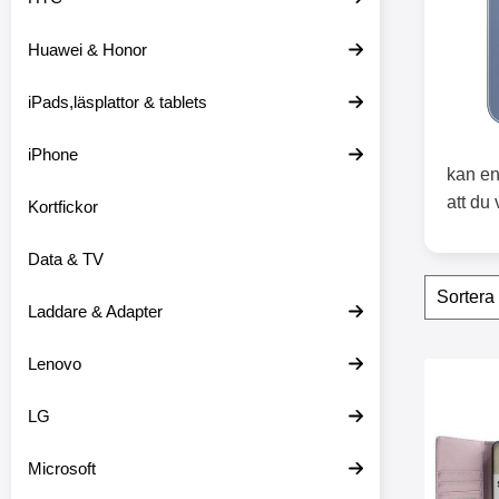
o
d
Huawei & Honor
u
k
t
iPads,läsplattor & tablets
l
i
s
iPhone
t
kan en
n
att du
Kortfickor
i
n
g
Data & TV
Filtr
H
o
Laddare & Adapter
p
p
Lenovo
a
produ
ö
Makera skimblock
v
LG
e
r
f
Microsoft
i