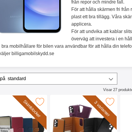
från repor och mindre fall.
För att hålla skärmen fri från
plast ett bra tillägg. Våra s
applicera.
För att undvika att kablar slit
överväg att investera i en hå
 bra mobilhållare för bilen vara användbar för att hålla din tele
 väljer billigamobilskydd.se
era & sortera
Sortera på
standard
Visar
27
produkt
ktlista
Skimblocker
er Plånboksfodral Samsung Galaxy A15 5G som favorit
Makera skimblocker Samsung Galaxy A15 5G Magnet
Makera skimblock
3 varianter