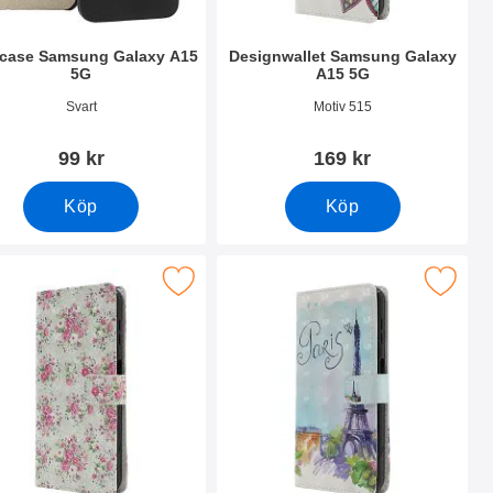
case Samsung Galaxy A15
Designwallet Samsung Galaxy
5G
A15 5G
nr 50477
Art. nr 50507
Svart
Motiv 515
99 kr
169 kr
Köp
Köp
15 5G som favorit
 designwallet Samsung Galaxy A15 5G som favorit
Makera designwallet Samsung Galax