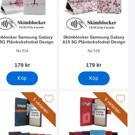
mblocker Samsung Galaxy
Skimblocker Samsung Galaxy
5G Plånboksfodral Design
A15 5G Plånboksfodral Design
nr 51371
Art. nr 51308
No 514
No 519
179 kr
179 kr
Köp
Köp
axy A15 5G som favorit
 samsung Galaxy A15 5G Lyxfodral Slim som favorit
Makera new Standcase Wallet Samsung G
5 varianter
6 varianter