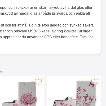
 repor och sprickor är en skärmskydd av härdat glas eller
kärmskydd av härdat glas är både prisvärda och enkla att
s ut och för att hålla din telefon laddad och synkad säkert,
llbar och prisvärd USB-C-kabel av hög kvalitet. Slutligen
fon upprätt när du använder GPS eller handsfree. Tack för
er
 Plånboksfodral som favorit
er Samsung Galaxy A15 5G Plånboksfodral Design som favorit
Makera skimblocker Samsung Galaxy A15 5G Pl