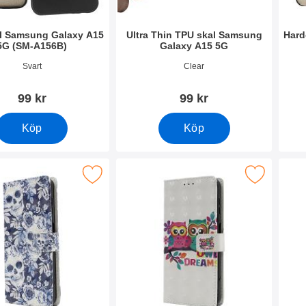
l Samsung Galaxy A15
Ultra Thin TPU skal Samsung
Hard
5G (SM-A156B)
Galaxy A15 5G
0476
Art. nr 50475
Art. 
Svart
Clear
99 kr
99 kr
Köp
Köp
signwallet Samsung Galaxy A15 5G som favorit
Makera designwallet Samsung Galaxy A
Makera