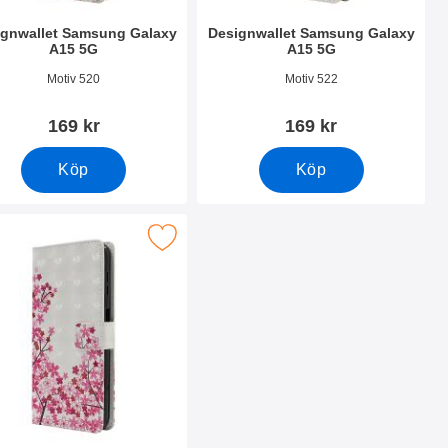
ignwallet Samsung Galaxy
Designwallet Samsung Galaxy
A15 5G
A15 5G
nr 50503
Art. nr 50501
Motiv 520
Motiv 522
169 kr
169 kr
Köp
Köp
15 5G som favorit
 designwallet Samsung Galaxy A15 5G som favorit