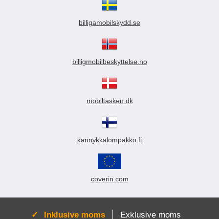
billigamobilskydd.se
billigmobilbeskyttelse.no
mobiltasken.dk
kannykkalompakko.fi
coverin.com
Aktiv:
Inklusive moms
Exklusive moms