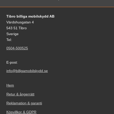
Sidfot Blandad info och länkar
Tibro billiga mobilskydd AB
Värdshusgatan 4
543 51 Tibro
Sverige
Tel:
0504-500525
E-post:
info@billigamobilskydd.se
Hem
Retur & ångerrätt
Reklamation & garanti
Köpvillkor & GDPR