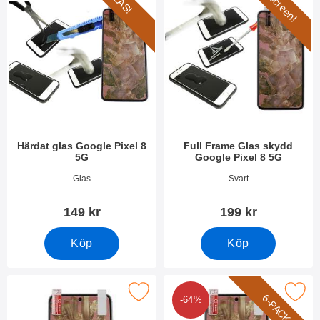
Full screen!
GLAS!
Härdat glas Google Pixel 8
Full Frame Glas skydd
5G
Google Pixel 8 5G
Art. nr 49424
Art. nr 49425
Glas
Svart
149 kr
199 kr
Köp
Köp
Makera skärmskydd Google Pixel 8 5G som favorit
Makera 6-Pack Skärmskydd Google
6-PACK
-64%