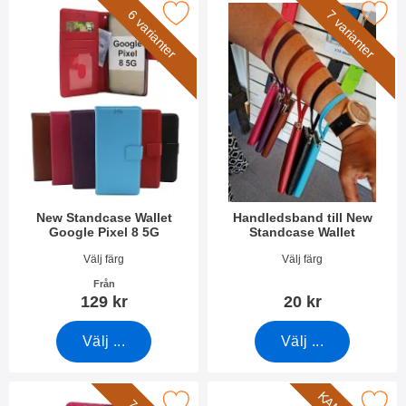
era new Standcase Wallet Google Pixel 8 5G som favorit
Makera handledsband till New Stan
6 varianter
7 varianter
New Standcase Wallet
Handledsband till New
Google Pixel 8 5G
Standcase Wallet
Art. nr 49383
Art. nr 40789
Välj färg
Välj färg
Från
129 kr
20 kr
Välj ...
Välj ...
akera crazy Horse Wallet Google Pixel 8 5G som favorit
Makera härdat kameraglas Google 