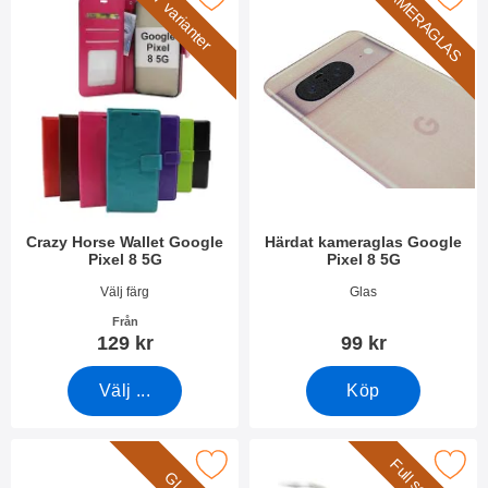
KAMERAGLAS
7 varianter
Crazy Horse Wallet Google
Härdat kameraglas Google
Pixel 8 5G
Pixel 8 5G
Art. nr 49408
Art. nr 49428
Välj färg
Glas
Från
129 kr
99 kr
Välj ...
Köp
Makera härdat glas Google Pixel 8 5G som favorit
Makera full Frame Glas skydd Googl