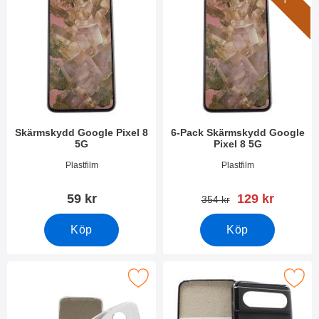
Skärmskydd Google Pixel 8
6-Pack Skärmskydd Google
5G
Pixel 8 5G
Art. nr 49422
Art. nr 49423
Plastfilm
Plastfilm
rea pris
59 kr
129 kr
tidigare pris
354 kr
Köp
Köp
akera ultra Thin TPU skal Google Pixel 8 5G som favorit
Makera tPU Skal Google Pixe