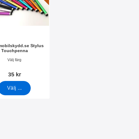
amobilskydd.se Stylus
Touchpenna
666
Välj färg
35 kr
Välj ...