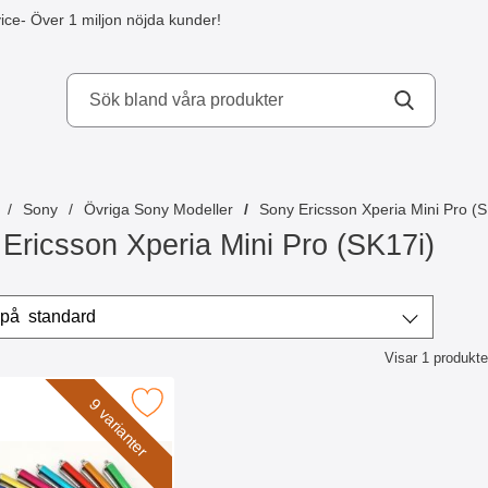
ice
- Över 1 miljon nöjda kunder!
kydd AB
Sony
Övriga Sony Modeller
Sony Ericsson Xperia Mini Pro (S
Ericsson Xperia Mini Pro (SK17i)
era & sortera
Sortera på
standard
Visar
1
produkte
ktlista
ligamobilskydd.se Stylus Touchpenna som favorit
9 varianter