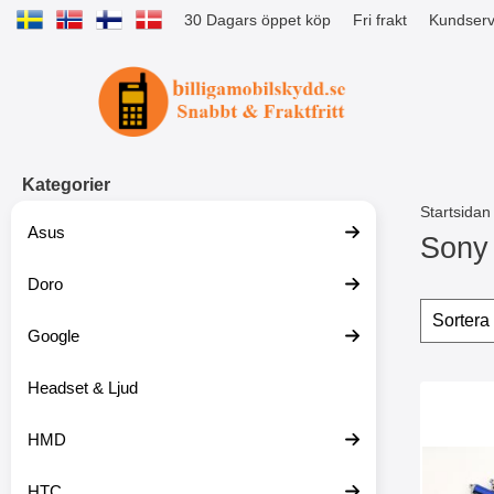
30 Dagars öppet köp
Fri frakt
Kundserv
Startsidan för Tibro Billiga Mobils
Kategorier
Startsidan
Asus
Sony 
Doro
H
o
Filtr
H
p
o
Google
p
p
a
p
t
Headset & Ljud
a
produ
i
ö
Makera bil
l
v
HMD
l
e
p
r
r
f
HTC