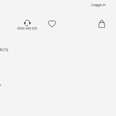
Logga in
Mina favoriter
0504-500 525
K17i)
r