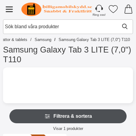
Startsidan för Tibro Billiga Mobilsky
Mina favori
Meny
Ring oss!
lattor & tablets
Samsung
Samsung Galaxy Tab 3 LITE (7,0") T110
Samsung Galaxy Tab 3 LITE (7,0")
T110
H
o
p
p
a
t
i
l
H
l
Filtrera & sortera
o
p
p
r
Filtrera & sortera
p
Visar
1
produkter
o
a
d