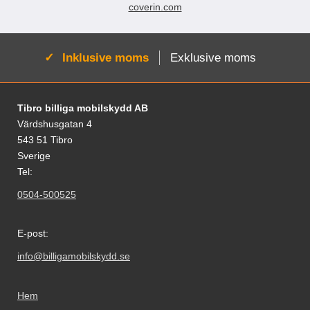
coverin.com
Aktiv:
Inklusive moms
Exklusive moms
Sidfot Blandad info och länkar
Tibro billiga mobilskydd AB
Värdshusgatan 4
543 51 Tibro
Sverige
Tel:
0504-500525
E-post:
info@billigamobilskydd.se
Hem