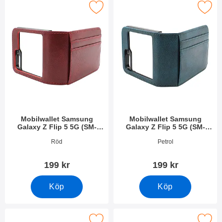
obilwallet Samsung Galaxy Z Flip 5 5G (SM-F731B) som favori
Makera mobilwallet Samsung Galaxy Z Fl
Mobilwallet Samsung
Mobilwallet Samsung
Galaxy Z Flip 5 5G (SM-
Galaxy Z Flip 5 5G (SM-
F731B)
F731B)
Art. nr 49165
Art. nr 49168
Röd
Petrol
199 kr
199 kr
Köp
Köp
obilwallet Samsung Galaxy Z Flip 5 5G (SM-F731B) som favori
Makera mobilwallet Samsung Galaxy Z Fl