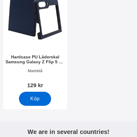
Hardcase PU Läderskal
Samsung Galaxy Z Flip 5 5G
(SM-F731B)
Art. nr 49155
Marinblå
129 kr
Köp
We are in several countries!