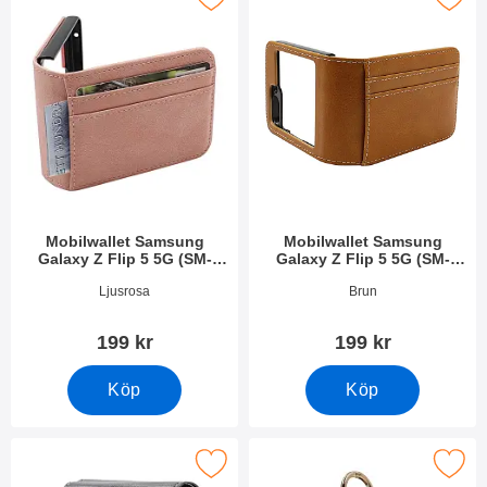
Mobilwallet Samsung
Mobilwallet Samsung
Galaxy Z Flip 5 5G (SM-
Galaxy Z Flip 5 5G (SM-
F731B)
F731B)
Art. nr 49167
Art. nr 49166
Ljusrosa
Brun
199 kr
199 kr
Köp
Köp
razy Horse Kortfodral Samsung Galaxy Z Flip 5 5G som favorit
Makera hardcase Samsung Galaxy Z Flip