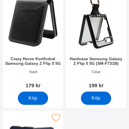
Crazy Horse Kortfodral
Hardcase Samsung Galaxy
Samsung Galaxy Z Flip 5 5G
Z Flip 5 5G (SM-F731B)
Art. nr 49169
Art. nr 49154
Svart
Clear
179 kr
199 kr
Köp
Köp
e PU Läderskal Samsung Galaxy Z Flip 5 5G (SM-F731B) som f