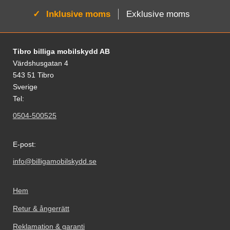
Aktiv:
Inklusive moms
Exklusive moms
Sidfot Blandad info och länkar
Tibro billiga mobilskydd AB
Värdshusgatan 4
543 51 Tibro
Sverige
Tel:
0504-500525
E-post:
info@billigamobilskydd.se
Hem
Retur & ångerrätt
Reklamation & garanti