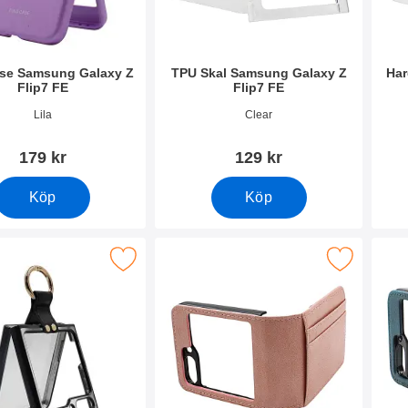
ase Samsung Galaxy Z
TPU Skal Samsung Galaxy Z
Har
Flip7 FE
Flip7 FE
4323
Art. nr 54324
Art. 
Lila
Clear
179 kr
129 kr
Köp
Köp
rdcase Samsung Galaxy Z Flip7 FE som favorit
Makera mobilwallet Samsung Galaxy Z Fl
Makera