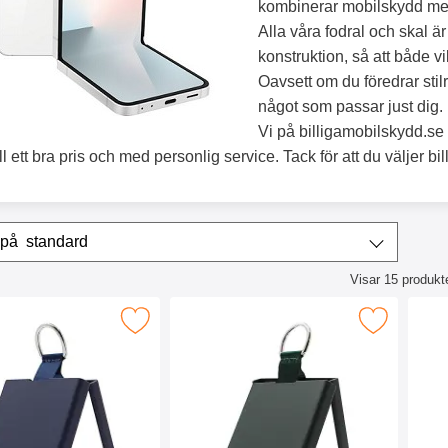
kombinerar mobilskydd med
Alla våra fodral och skal ä
konstruktion, så att både v
Oavsett om du föredrar stilr
något som passar just dig.
Vi på billigamobilskydd.se vi
till ett bra pris och med personlig service. Tack för att du väljer b
era & sortera
Sortera på
standard
Visar
15
produkt
ktlista
ld Case Samsung Galaxy Z Flip7 FE som favorit
Makera fold Case Samsung Galaxy Z Fli
Makera