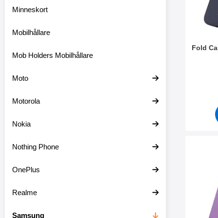
e
Minneskort
r
s
Mobilhållare
e
k
Fold C
t
Mob Holders Mobilhållare
i
o
Art. nr 5
Moto
n
e
n
Motorola
Nokia
Nothing Phone
Makera fo
OnePlus
Realme
Samsung