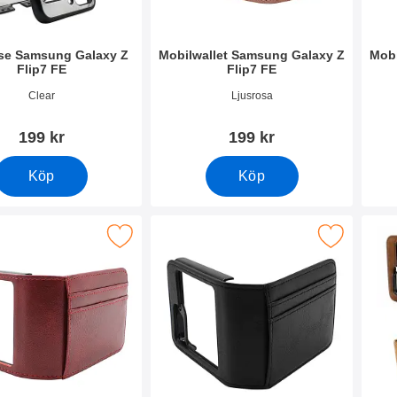
se Samsung Galaxy Z
Mobilwallet Samsung Galaxy Z
Mobi
Flip7 FE
Flip7 FE
4327
Art. nr 54328
Art. 
Clear
Ljusrosa
199 kr
199 kr
Köp
Köp
ilwallet Samsung Galaxy Z Flip7 FE som favorit
Makera mobilwallet Samsung Galaxy Z Fl
Maker