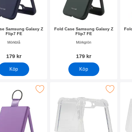
ase Samsung Galaxy Z
Fold Case Samsung Galaxy Z
Fol
Flip7 FE
Flip7 FE
4319
Art. nr 54320
Art. 
Mörkblå
Mörkgrön
179 kr
179 kr
Köp
Köp
ld Case Samsung Galaxy Z Flip7 FE som favorit
Makera tPU Skal Samsung Galaxy Z Fli
Maker