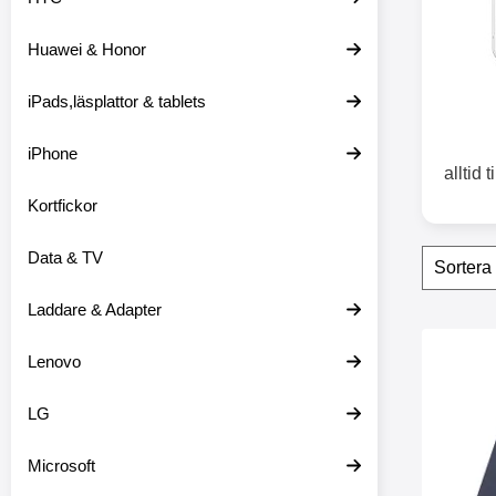
o
d
Huawei & Honor
u
k
t
iPads,läsplattor & tablets
l
i
s
iPhone
t
alltid 
n
Kortfickor
i
n
g
Filtr
H
Data & TV
o
p
Laddare & Adapter
p
a
produ
ö
Makera fo
Lenovo
v
e
LG
r
f
i
Microsoft
l
t