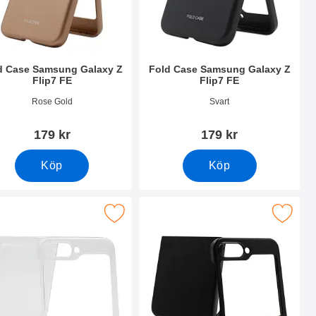
d Case Samsung Galaxy Z
Fold Case Samsung Galaxy Z
Flip7 FE
Flip7 FE
nr 54321
Art. nr 54322
Rose Gold
Svart
179 kr
179 kr
Köp
Köp
p7 FE som favorit
a hardcase Samsung Galaxy Z Flip7 FE som favorit
Makera hardcase Samsung Galaxy Z 