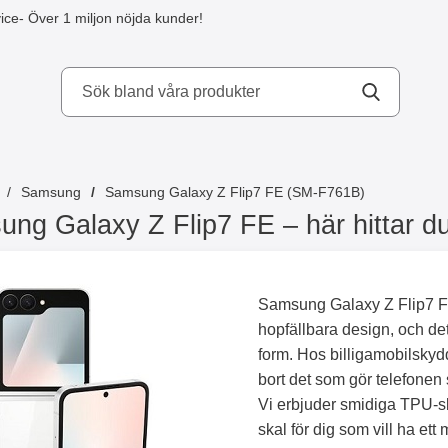
ice
- Över 1 miljon nöjda kunder!
kydd AB
Samsung
Samsung Galaxy Z Flip7 FE (SM-F761B)
ng Galaxy Z Flip7 FE – här hittar d
Samsung Galaxy Z Flip7 FE
hopfällbara design, och de
form. Hos billigamobilskydd
bort det som gör telefonen 
Vi erbjuder smidiga TPU-sk
skal för dig som vill ha e