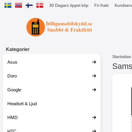
30 Dagars öppet köp
Fri frakt
Kundserv
Startsidan för Tibro Billiga Mobils
Kategorier
Startsidan
Asus
Samsu
Doro
H
o
p
Google
p
a
t
Headset & Ljud
i
l
HMD
l
p
r
HTC