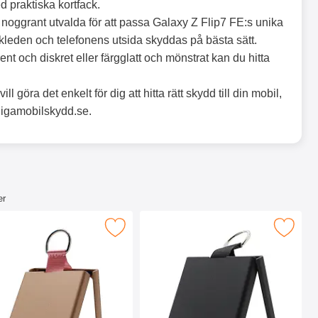
 praktiska kortfack.
r noggrant utvalda för att passa Galaxy Z Flip7 FE:s unika
ikleden och telefonens utsida skyddas på bästa sätt.
ent och diskret eller färgglatt och mönstrat kan du hitta
ll göra det enkelt för dig att hitta rätt skydd till din mobil,
illigamobilskydd.se.
er
p7 FE som favorit
 fold Case Samsung Galaxy Z Flip7 FE som favorit
Makera fold Case Samsung Galaxy Z