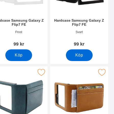
dcase Samsung Galaxy Z
Hardcase Samsung Galaxy Z
Flip7 FE
Flip7 FE
nr 54325
Art. nr 54326
Frost
Svart
99 kr
99 kr
Köp
Köp
ip7 FE som favorit
 mobilwallet Samsung Galaxy Z Flip7 FE som favorit
Makera mobilwallet Samsung Galaxy 