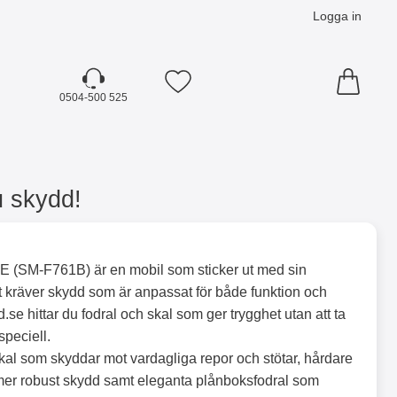
Logga in
Mina favoriter
0504-500 525
u skydd!
 (SM-F761B) är en mobil som sticker ut med sin
t kräver skydd som är anpassat för både funktion och
.se hittar du fodral och skal som ger trygghet utan att ta
speciell.
al som skyddar mot vardagliga repor och stötar, hårdare
tt mer robust skydd samt eleganta plånboksfodral som