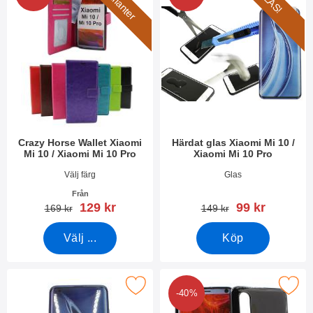
7 varianter
GLAS!
Crazy Horse Wallet Xiaomi
Härdat glas Xiaomi Mi 10 /
Mi 10 / Xiaomi Mi 10 Pro
Xiaomi Mi 10 Pro
Art. nr 35895
Art. nr 35896
Välj färg
Glas
Från
rea pris
rea pris
129 kr
99 kr
tidigare pris
tidigare pris
169 kr
149 kr
Välj ...
Köp
ra skärmskydd Xiaomi Mi 10 / Xiaomi Mi 10 Pro som favorit
Makera tPU skal Xiaomi Mi 10 / Xia
-40%