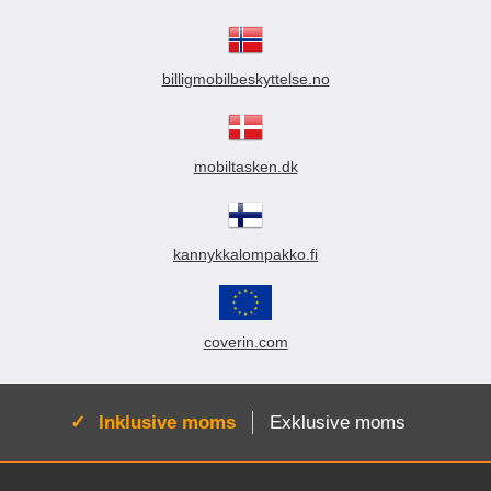
billigmobilbeskyttelse.no
mobiltasken.dk
kannykkalompakko.fi
coverin.com
Aktiv:
Inklusive moms
Exklusive moms