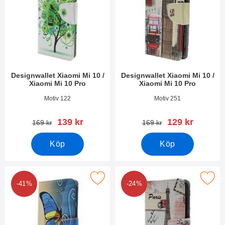
Designwallet Xiaomi Mi 10 /
Designwallet Xiaomi Mi 10 /
Xiaomi Mi 10 Pro
Xiaomi Mi 10 Pro
Art. nr 36008
Art. nr 36007
Motiv 122
Motiv 251
rea pris
rea pris
139 kr
129 kr
tidigare pris
tidigare pris
169 kr
169 kr
Köp
Köp
a designwallet Xiaomi Mi 10 / Xiaomi Mi 10 Pro som favorit
Makera designwallet Xiaomi Mi 10 / X
-41%
-24%