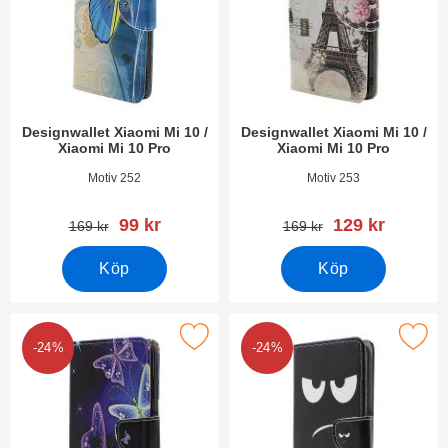
Designwallet Xiaomi Mi 10 /
Designwallet Xiaomi Mi 10 /
Xiaomi Mi 10 Pro
Xiaomi Mi 10 Pro
Art. nr 36006
Art. nr 36005
Motiv 252
Motiv 253
rea pris
rea pris
99 kr
129 kr
tidigare pris
tidigare pris
169 kr
169 kr
Köp
Köp
a designwallet Xiaomi Mi 10 / Xiaomi Mi 10 Pro som favorit
Makera designwallet Xiaomi Mi 10 / X
-24%
-24%