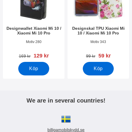
Designwallet Xiaomi Mi 10 /
Designskal TPU Xiaomi Mi
Xiaomi Mi 10 Pro
10 / Xiaomi Mi 10 Pro
Art. nr 35897
Art. nr 35866
Motiv 280
Motiv 343
rea pris
rea pris
129 kr
59 kr
tidigare pris
tidigare pris
169 kr
99 kr
Köp
Köp
We are in several countries!
billigamobilskydd.se