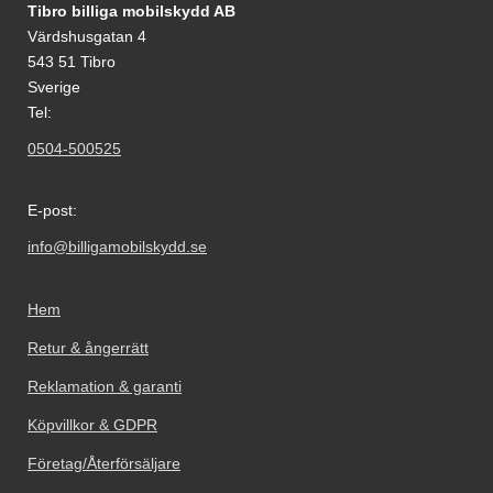
Sidfot Blandad info och länkar
Tibro billiga mobilskydd AB
Värdshusgatan 4
543 51 Tibro
Sverige
Tel:
0504-500525
E-post:
info@billigamobilskydd.se
Hem
Retur & ångerrätt
Reklamation & garanti
Köpvillkor & GDPR
Företag/Återförsäljare