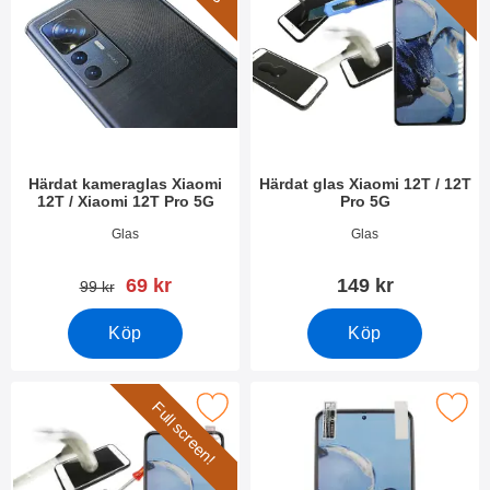
Härdat kameraglas Xiaomi
Härdat glas Xiaomi 12T / 12T
12T / Xiaomi 12T Pro 5G
Pro 5G
Art. nr 45258
Art. nr 45219
Glas
Glas
rea pris
69 kr
149 kr
tidigare pris
99 kr
Köp
Köp
Full screen!
 full Frame Glas skydd Xiaomi 12T / 12T Pro 5G som favorit
Makera skärmskydd Xiaomi 12T / 