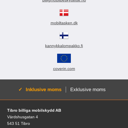
billigmobilbeskyttelse.no
mobiltasken.dk
kannykkalompakko.fi
coverin.com
Aktiv:
Inklusive moms
Exklusive moms
Sidfot Blandad info och länkar
Tibro billiga mobilskydd AB
Värdshusgatan 4
543 51 Tibro