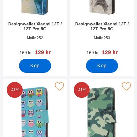
Designwallet Xiaomi 12T /
Designwallet Xiaomi 12T /
12T Pro 5G
12T Pro 5G
Art. nr 45309
Art. nr 45308
Motiv 252
Motiv 253
rea pris
rea pris
129 kr
129 kr
tidigare pris
tidigare pris
169 kr
169 kr
Köp
Köp
akera designwallet Xiaomi 12T / 12T Pro 5G som favorit
Makera designwallet Xiaomi 12T /
-41%
-41%