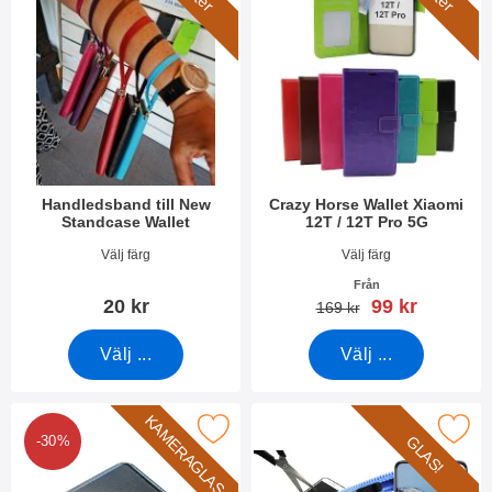
Handledsband till New
Crazy Horse Wallet Xiaomi
Standcase Wallet
12T / 12T Pro 5G
Art. nr 40789
Art. nr 45256
Välj färg
Välj färg
Från
rea pris
20 kr
99 kr
tidigare pris
169 kr
Välj ...
Välj ...
KAMERAGLAS
ärdat kameraglas Xiaomi 12T / Xiaomi 12T Pro 5G som favorit
Makera härdat glas Xiaomi 12T / 
GLAS!
-30%