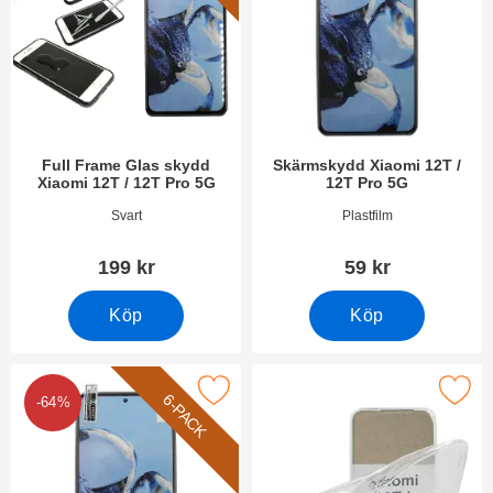
Full Frame Glas skydd
Skärmskydd Xiaomi 12T /
Xiaomi 12T / 12T Pro 5G
12T Pro 5G
Art. nr 45220
Art. nr 45217
Svart
Plastfilm
199 kr
59 kr
Köp
Köp
a 6-Pack Skärmskydd Xiaomi 12T / 12T Pro 5G som favorit
Makera ultra Thin TPU skal Xiaomi 12
6-PACK
-64%