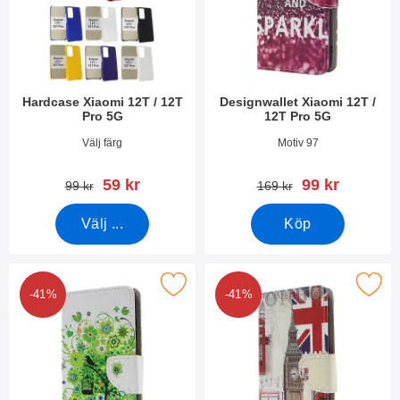
Hardcase Xiaomi 12T / 12T
Designwallet Xiaomi 12T /
Pro 5G
12T Pro 5G
Art. nr 45255
Art. nr 45312
Välj färg
Motiv 97
rea pris
rea pris
59 kr
99 kr
tidigare pris
tidigare pris
99 kr
169 kr
Välj ...
Köp
akera designwallet Xiaomi 12T / 12T Pro 5G som favorit
Makera designwallet Xiaomi 12T /
-41%
-41%