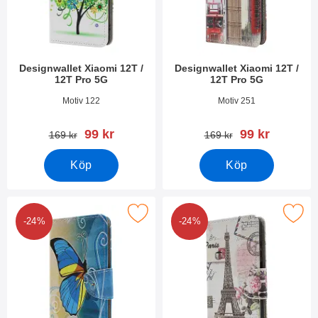
Designwallet Xiaomi 12T /
Designwallet Xiaomi 12T /
12T Pro 5G
12T Pro 5G
Art. nr 45311
Art. nr 45310
Motiv 122
Motiv 251
rea pris
rea pris
99 kr
99 kr
tidigare pris
tidigare pris
169 kr
169 kr
Köp
Köp
akera designwallet Xiaomi 12T / 12T Pro 5G som favorit
Makera designwallet Xiaomi 12T /
-24%
-24%