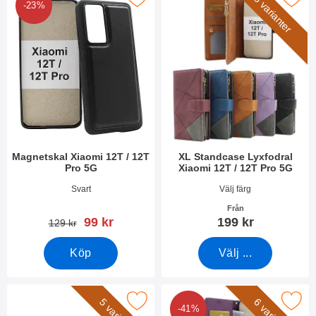
5 varianter
-23%
Magnetskal Xiaomi 12T / 12T
XL Standcase Lyxfodral
Pro 5G
Xiaomi 12T / 12T Pro 5G
Art. nr 47429
Art. nr 45218
Svart
Välj färg
Från
rea pris
99 kr
199 kr
tidigare pris
129 kr
Köp
Välj ...
era handledsband till XL Standcase Lyxfodral som favorit
Makera new Standcase Wallet Xiaomi 1
-41%