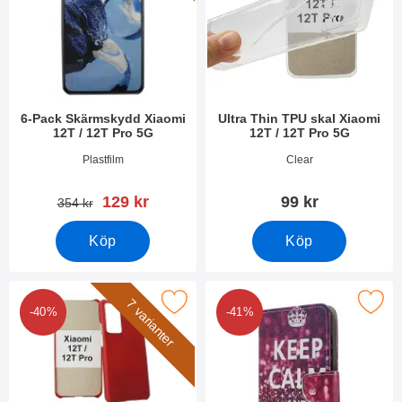
6-Pack Skärmskydd Xiaomi
Ultra Thin TPU skal Xiaomi
12T / 12T Pro 5G
12T / 12T Pro 5G
Art. nr 45216
Art. nr 45257
Plastfilm
Clear
rea pris
129 kr
99 kr
tidigare pris
354 kr
Köp
Köp
Makera hardcase Xiaomi 12T / 12T Pro 5G som favorit
Makera designwallet Xiaomi 12T /
7 varianter
-40%
-41%