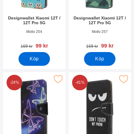
Designwallet Xiaomi 12T /
Designwallet Xiaomi 12T /
12T Pro 5G
12T Pro 5G
Art. nr 45307
Art. nr 45306
Motiv 254
Motiv 257
rea pris
rea pris
99 kr
99 kr
tidigare pris
tidigare pris
169 kr
169 kr
Köp
Köp
akera designwallet Xiaomi 12T / 12T Pro 5G som favorit
Makera designwallet Xiaomi 12T /
-24%
-41%