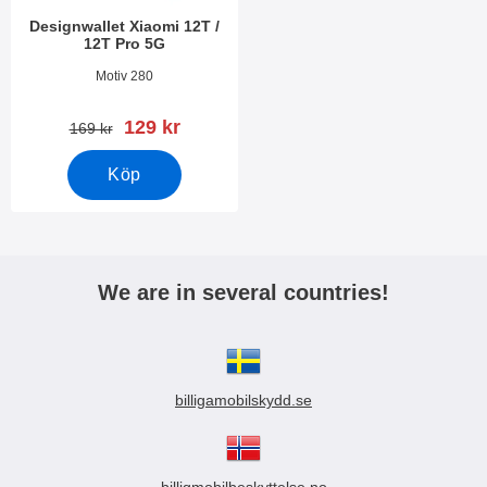
Designwallet Xiaomi 12T /
12T Pro 5G
Art. nr 45259
Motiv 280
rea pris
129 kr
tidigare pris
169 kr
Köp
We are in several countries!
billigamobilskydd.se