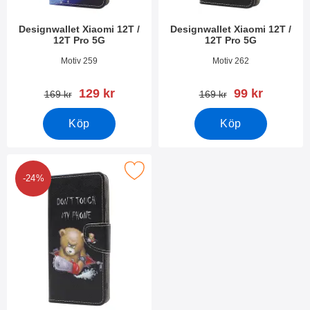
Designwallet Xiaomi 12T /
Designwallet Xiaomi 12T /
12T Pro 5G
12T Pro 5G
Art. nr 45305
Art. nr 45304
Motiv 259
Motiv 262
rea pris
rea pris
129 kr
99 kr
tidigare pris
tidigare pris
169 kr
169 kr
Köp
Köp
akera designwallet Xiaomi 12T / 12T Pro 5G som favorit
-24%