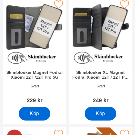
kimblocker Magnet Fodral Xiaomi 12T /12T Pro 5G som favorit
Makera skimblocker XL Magnet Fodral Xiao
Skimblocker Magnet Fodral
Skimblocker XL Magnet
Xiaomi 12T /12T Pro 5G
Fodral Xiaomi 12T / 12T Pro
5G
Art. nr 45496
Art. nr 45504
Svart
Svart
229 kr
249 kr
Köp
Köp
akera magnetskal Xiaomi 12T / 12T Pro 5G som favorit
Makera xL Standcase Lyxfodral Xiaomi 