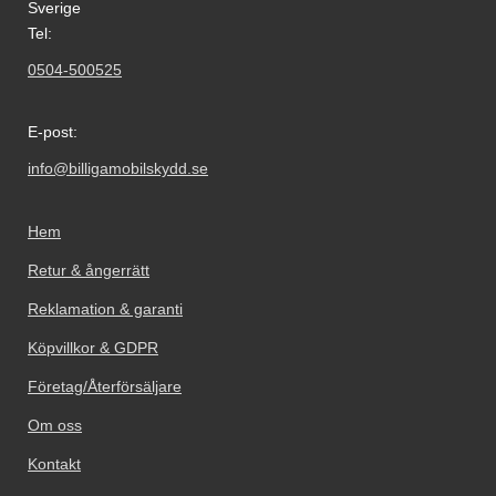
Sverige
Tel:
0504-500525
E-post:
info@billigamobilskydd.se
Hem
Retur & ångerrätt
Reklamation & garanti
Köpvillkor & GDPR
Företag/Återförsäljare
Om oss
Kontakt