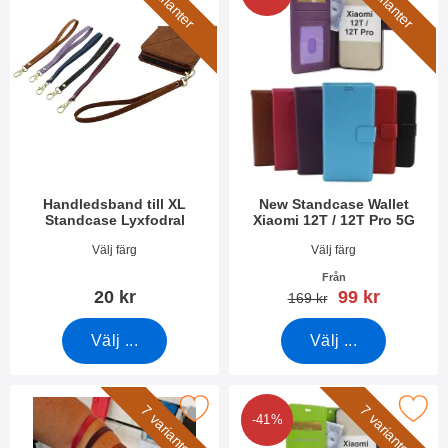
5 varianter
6 varianter
Handledsband till XL
New Standcase Wallet
Standcase Lyxfodral
Xiaomi 12T / 12T Pro 5G
Art. nr 50276
Art. nr 45363
Välj färg
Välj färg
Från
rea pris
20 kr
99 kr
tidigare pris
169 kr
Välj ...
Välj ...
kera handledsband till New Standcase Wallet som favorit
Makera crazy Horse Wallet Xiaomi 12
7 varianter
7 varianter
-41%