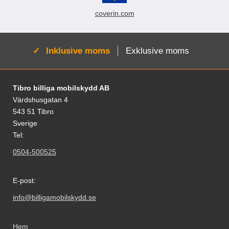
coverin.com
Aktiv:
Inklusive moms
Exklusive moms
Sidfot Blandad info och länkar
Tibro billiga mobilskydd AB
Värdshusgatan 4
543 51 Tibro
Sverige
Tel:
0504-500525
E-post:
info@billigamobilskydd.se
Hem