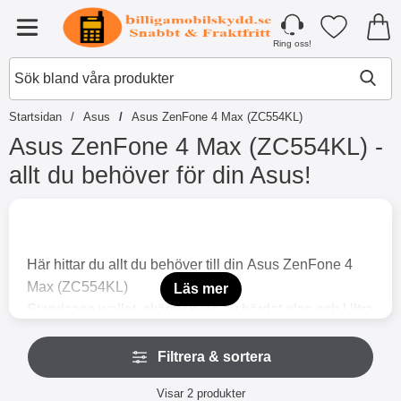
Startsidan för Tibro Billiga Mobilsky
Mina favori
Meny
Ring oss!
Startsidan
Asus
Asus ZenFone 4 Max (ZC554KL)
Asus ZenFone 4 Max (ZC554KL) -
allt du behöver för din Asus!
H
o
p
p
Här hittar du allt du behöver till din Asus ZenFone 4
a
t
Max (ZC554KL)
Läs mer
i
Standcase wallet, skärmskydd av härdat glas och Ultra
l
Thin TPU skal är några av produkterna du alltid hittar i
l
H
p
vårt sortiment. För även (eller speciellt?) om har en
Filtrera & sortera
o
r
p
snygg telefon vill man ju skydda den så gott man kan,
o
Filtrera & sortera
p
Visar
2
produkter
eller hur?
d