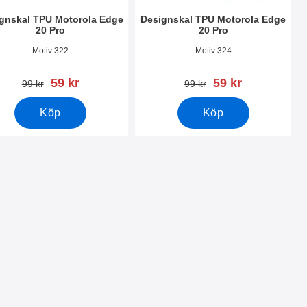
gnskal TPU Motorola Edge
Designskal TPU Motorola Edge
20 Pro
20 Pro
nr 42326
Art. nr 42324
Motiv 322
Motiv 324
rea pris
rea pris
59 kr
59 kr
tidigare pris
tidigare pris
99 kr
99 kr
Köp
Köp