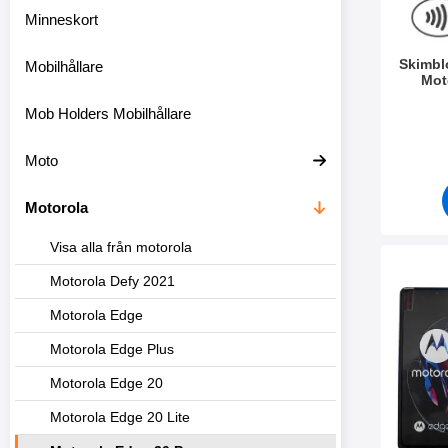
r
s
Minneskort
e
k
Skimbl
Mobilhållare
t
Mot
i
o
Art. nr 4
Mob Holders Mobilhållare
n
e
Moto
n
Motorola
Visa alla från motorola
Makera full 
Motorola Defy 2021
Motorola Edge
Motorola Edge Plus
Motorola Edge 20
Motorola Edge 20 Lite