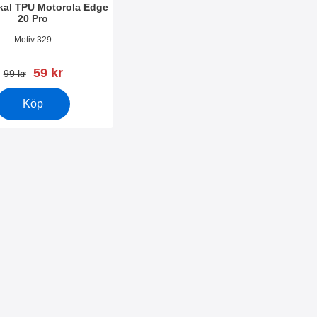
kal TPU Motorola Edge
20 Pro
2322
Motiv 329
rea pris
59 kr
tidigare pris
99 kr
Köp