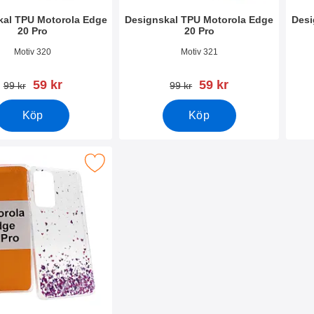
kal TPU Motorola Edge
Designskal TPU Motorola Edge
Desi
20 Pro
20 Pro
2328
Art. nr 42327
Art. 
Motiv 320
Motiv 321
rea pris
rea pris
59 kr
59 kr
tidigare pris
tidigare pris
99 kr
99 kr
Köp
Köp
signskal TPU Motorola Edge 20 Pro som favorit