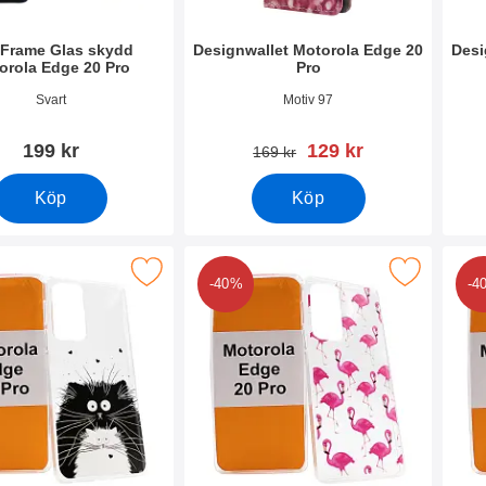
 Frame Glas skydd
Designwallet Motorola Edge 20
Desi
orola Edge 20 Pro
Pro
2138
Art. nr 42121
Art. 
Svart
Motiv 97
rea pris
199 kr
129 kr
tidigare pris
169 kr
Köp
Köp
signskal TPU Motorola Edge 20 Pro som favorit
Makera designskal TPU Motorola Edge 2
Makera
-40%
-4