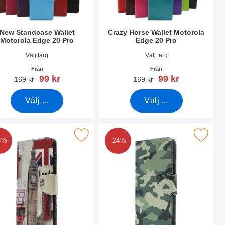
New Standcase Wallet
Crazy Horse Wallet Motorola
Motorola Edge 20 Pro
Edge 20 Pro
nr 42079
Art. nr 42107
Välj färg
Välj färg
Från
Från
rea pris
rea pris
99 kr
99 kr
tidigare pris
tidigare pris
169 kr
169 kr
Välj ...
Välj ...
 Pro som favorit
ra designwallet Motorola Edge 20 Pro som favorit
Makera designwallet Motorola Edg
4%
-24%