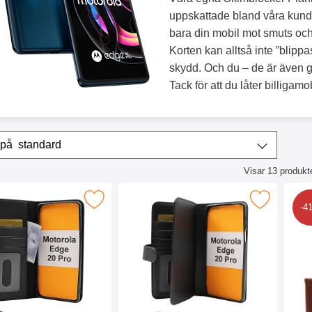
uppskattade bland våra kund
bara din mobil mot smuts och
Korten kan alltså inte ”blippas
skydd. Och du – de är även 
Tack för att du låter billigam
era & sortera
Sortera på
standard
Visar
13
produkt
ktlista
ker Plånboksfodral Motorola Edge 20 Pro som favorit
Makera skimblocker XL Wallet Motorola Ed
Makera n
-4