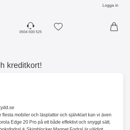
Logga in
Mina favoriter
0504-500 525
 kreditkort!
kydd.se
 flesta mobiler och läsplattor och självklart kan vi även
orola Edge 20 Pro på ett både effektivt och snyggt sätt.
oksfodral & Skimblocker Magnet Fodral är väldigt