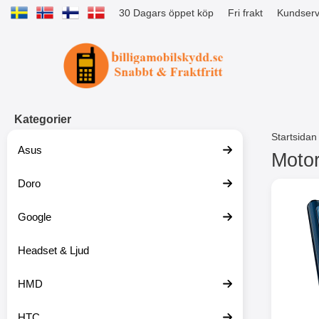
30 Dagars öppet köp
Fri frakt
Kundserv
Startsidan för Tibro Billiga Mobils
Kategorier
Startsidan
Asus
Motor
Doro
H
o
p
Google
p
a
t
Headset & Ljud
i
l
HMD
l
p
r
HTC