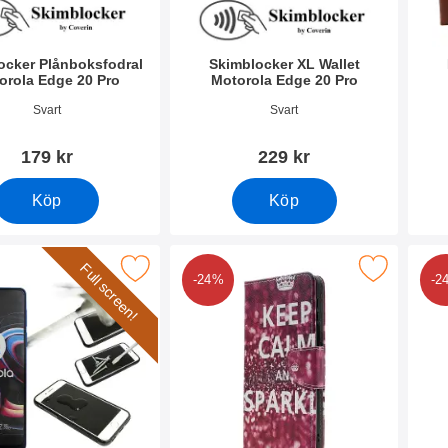
ocker Plånboksfodral
Skimblocker XL Wallet
orola Edge 20 Pro
Motorola Edge 20 Pro
1799
Art. nr 41808
Art. 
Svart
Svart
179 kr
229 kr
Köp
Köp
Full screen!
Frame Glas skydd Motorola Edge 20 Pro som favorit
Makera designwallet Motorola Edge 20
Make
-24%
-2