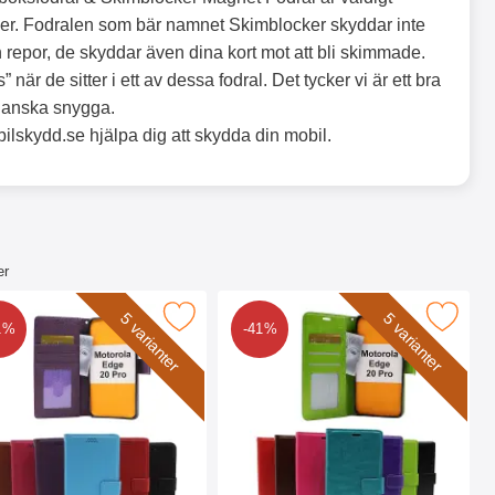
er. Fodralen som bär namnet Skimblocker skyddar inte
 repor, de skyddar även dina kort mot att bli skimmade.
” när de sitter i ett av dessa fodral. Det tycker vi är ett bra
ganska snygga.
obilskydd.se hjälpa dig att skydda din mobil.
er
ge 20 Pro som favorit
ew Standcase Wallet Motorola Edge 20 Pro som favorit
Makera crazy Horse Wallet Motorola 
5 varianter
5 varianter
1%
-41%