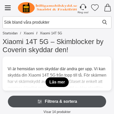
Startsidan för Tibro Billiga Mobilsky
Mina favori
Meny
Ring oss!
Startsidan
Xiaomi
Xiaomi 14T 5G
Xiaomi 14T 5G – Skimblocker by
Coverin skyddar den!
H
o
p
Vi är hemsidan som skyddar där andra ger upp. Vi kan
p
skydda din Xiaomi 14T 5G från topp till tå. För skärmen
a
t
har vi skärmskydd av härdat glas. Glaset är enkelt att
Läs mer
i
montera (jämfört med ett skärmskydd av klar plastfilm
l
där man lätt får bubblor i skyddet) och det skyddar bra
l
H
p
både mot vassa föremål och vätska. I kombination med
Filtrera & sortera
o
r
p
ett plånboksfodral får du ett optimalt skydd för din
o
Filtrera & sortera
p
Visar
14
produkter
Xiaomi. Vad sägs till exempel om våra superfina
d