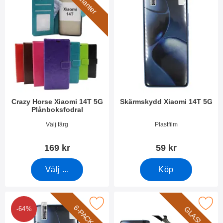
7 varianter
Crazy Horse Xiaomi 14T 5G
Skärmskydd Xiaomi 14T 5G
Plånboksfodral
Art. nr 52081
Art. nr 52149
Välj färg
Plastfilm
169 kr
59 kr
Välj ...
Köp
Makera 6-Pack Skärmskydd Xiaomi 14T 5G som favorit
Makera härdat glas Xiaomi 1
6-PACK
GLAS!
-64%