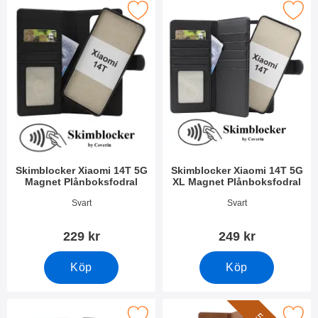
skimblocker Xiaomi 14T 5G Magnet Plånboksfodral som favorit
Makera skimblocker Xiaomi 14T 5G XL Mag
Skimblocker Xiaomi 14T 5G
Skimblocker Xiaomi 14T 5G
Magnet Plånboksfodral
XL Magnet Plånboksfodral
Art. nr 52156
Art. nr 52157
Svart
Svart
229 kr
249 kr
Köp
Köp
Makera magnetskal Xiaomi 14T 5G som favorit
Makera xL Xiaomi 14T 5G Lyx Plån