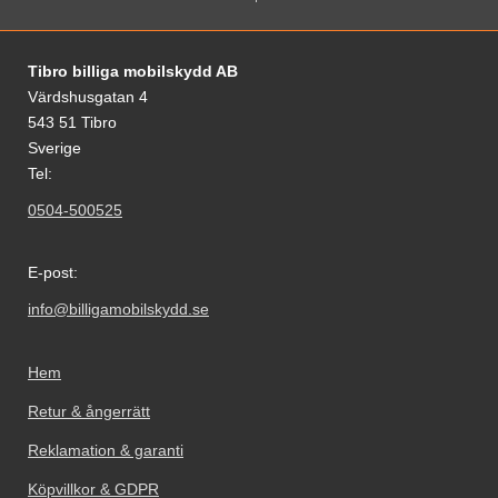
Sidfot Blandad info och länkar
Tibro billiga mobilskydd AB
Värdshusgatan 4
543 51 Tibro
Sverige
Tel:
0504-500525
E-post:
info@billigamobilskydd.se
Hem
Retur & ångerrätt
Reklamation & garanti
Köpvillkor & GDPR