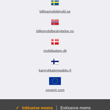
billigamobilskydd.se
billigmobilbeskyttelse.no
mobiltasken.dk
kannykkalompakko.fi
coverin.com
Aktiv:
Inklusive moms
Exklusive moms