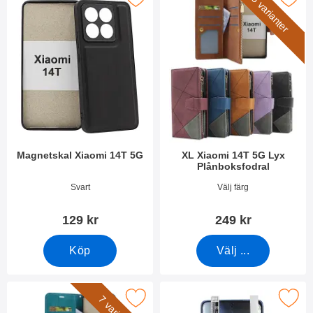
5 varianter
Magnetskal Xiaomi 14T 5G
XL Xiaomi 14T 5G Lyx
Plånboksfodral
Art. nr 52158
Art. nr 52076
Svart
Välj färg
129 kr
249 kr
Köp
Välj ...
ra crazy Horse Xiaomi 14T 5G Plånboksfodral som favorit
Makera skärmskydd Xiaomi 1