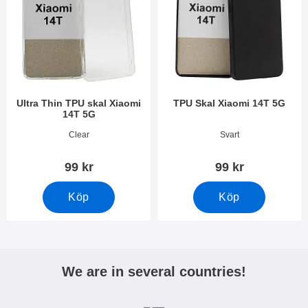
Ultra Thin TPU skal Xiaomi
TPU Skal Xiaomi 14T 5G
14T 5G
Art. nr 52154
Art. nr 52155
Clear
Svart
99 kr
99 kr
Köp
Köp
We are in several countries!