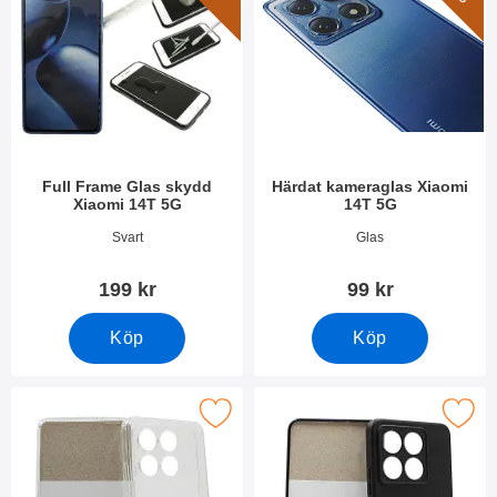
Full Frame Glas skydd
Härdat kameraglas Xiaomi
Xiaomi 14T 5G
14T 5G
Art. nr 52152
Art. nr 52153
Svart
Glas
199 kr
99 kr
Köp
Köp
Makera ultra Thin TPU skal Xiaomi 14T 5G som favorit
Makera tPU Skal Xiaomi 14