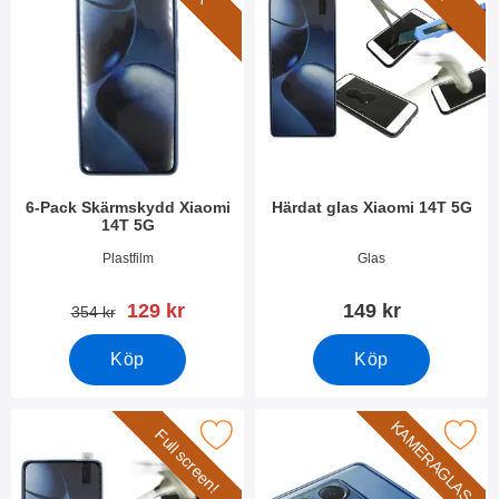
6-Pack Skärmskydd Xiaomi
Härdat glas Xiaomi 14T 5G
14T 5G
Art. nr 52150
Art. nr 52151
Plastfilm
Glas
rea pris
129 kr
149 kr
tidigare pris
354 kr
Köp
Köp
KAMERAGLAS
Full screen!
akera full Frame Glas skydd Xiaomi 14T 5G som favorit
Makera härdat kameraglas Xiao