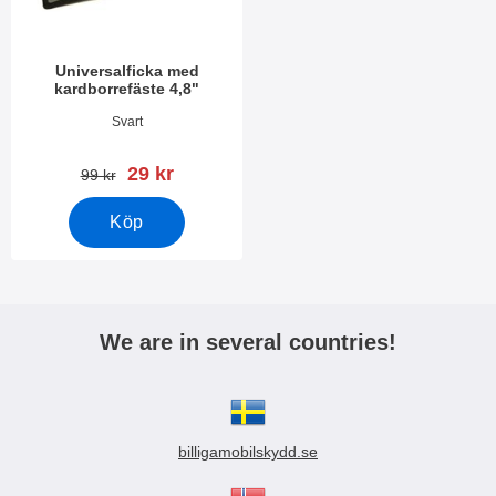
Universalficka med
kardborrefäste 4,8"
Art. nr 3388
Svart
rea pris
29 kr
tidigare pris
99 kr
Köp
We are in several countries!
billigamobilskydd.se