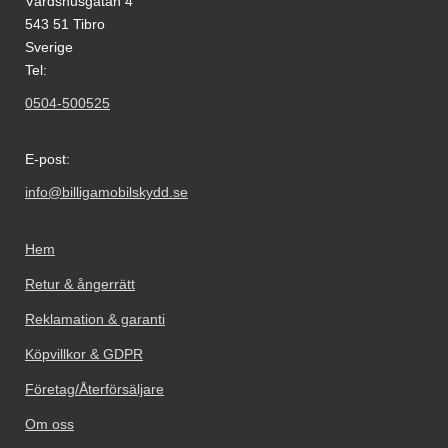
Värdshusgatan 4
543 51 Tibro
Sverige
Tel:
0504-500525
E-post:
info@billigamobilskydd.se
Hem
Retur & ångerrätt
Reklamation & garanti
Köpvillkor & GDPR
Företag/Återförsäljare
Om oss