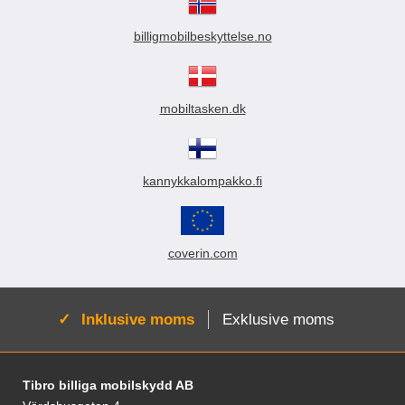
billigmobilbeskyttelse.no
mobiltasken.dk
kannykkalompakko.fi
coverin.com
Aktiv:
Inklusive moms
Exklusive moms
Sidfot Blandad info och länkar
Tibro billiga mobilskydd AB