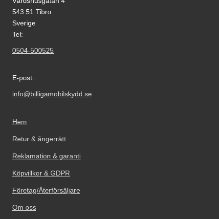
Värdshusgatan 4
543 51 Tibro
Sverige
Tel:
0504-500525
E-post:
info@billigamobilskydd.se
Hem
Retur & ångerrätt
Reklamation & garanti
Köpvillkor & GDPR
Företag/Återförsäljare
Om oss