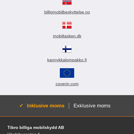
billigmobilbeskyttelse.no
mobiltasken.dk
kannykkalompakko.fi
coverin.com
Aktiv:
Inklusive moms
Exklusive moms
Sidfot Blandad info och länkar
Tibro billiga mobilskydd AB