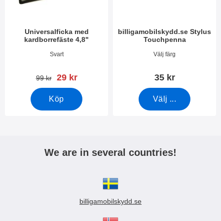
Universalficka med
billigamobilskydd.se Stylus
kardborrefäste 4,8"
Touchpenna
Art. nr 3388
Art. nr 7666
Svart
Välj färg
rea pris
29 kr
35 kr
tidigare pris
99 kr
Köp
Välj ...
We are in several countries!
billigamobilskydd.se