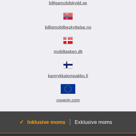
k
billigamobilskydd.se
t
l
i
s
billigmobilbeskyttelse.no
t
n
i
n
g
mobiltasken.dk
kannykkalompakko.fi
coverin.com
Aktiv:
Inklusive moms
Exklusive moms