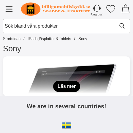
Startsidan för Tibro Billiga Mobilsky
Mina favori
Meny
Ring oss!
Startsidan
IPads,läsplattor & tablets
Sony
Sony
H
o
p
p
a
t
Läs mer
i
l
l
We are in several countries!
p
r
o
d
u