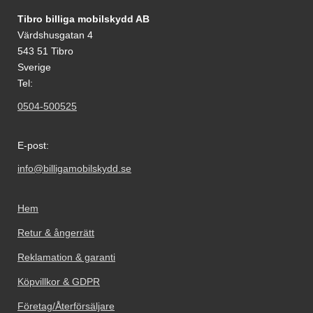
Sidfot Blandad info och länkar
Tibro billiga mobilskydd AB
Värdshusgatan 4
543 51 Tibro
Sverige
Tel:
0504-500525
E-post:
info@billigamobilskydd.se
Hem
Retur & ångerrätt
Reklamation & garanti
Köpvillkor & GDPR
Företag/Återförsäljare