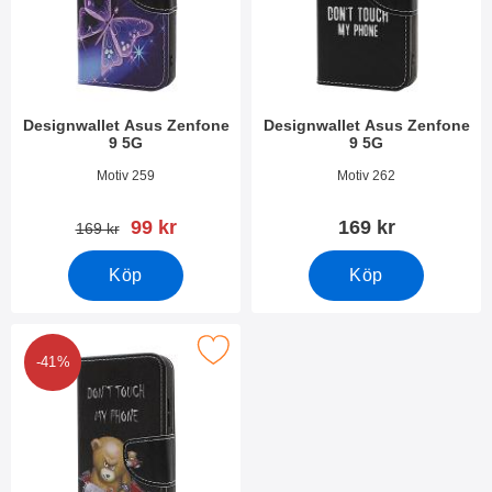
Designwallet Asus Zenfone
Designwallet Asus Zenfone
9 5G
9 5G
Art. nr 44704
Art. nr 44703
Motiv 259
Motiv 262
rea pris
99 kr
169 kr
tidigare pris
169 kr
Köp
Köp
Makera designwallet Asus Zenfone 9 5G som favorit
-41%