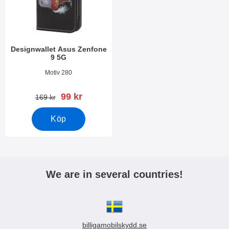
Designwallet Asus Zenfone
9 5G
Art. nr 44677
Motiv 280
rea pris
99 kr
tidigare pris
169 kr
Köp
We are in several countries!
billigamobilskydd.se