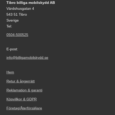
Sidfot Blandad info och länkar
Tibro billiga mobilskydd AB
Värdshusgatan 4
543 51 Tibro
Sverige
Tel:
0504-500525
E-post:
info@billigamobilskydd.se
Hem
Retur & ångerrätt
Reklamation & garanti
Köpvillkor & GDPR
Företag/Återförsäljare