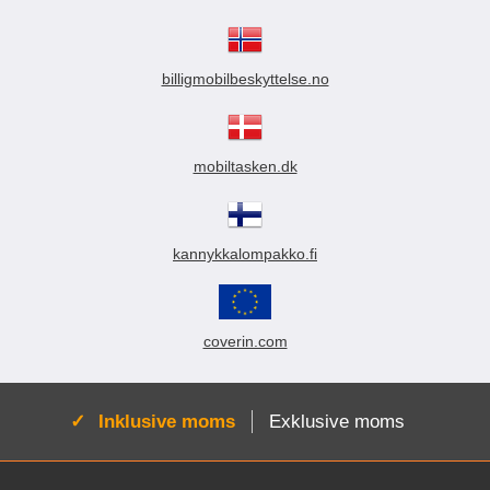
billigmobilbeskyttelse.no
mobiltasken.dk
kannykkalompakko.fi
coverin.com
Aktiv:
Inklusive moms
Exklusive moms