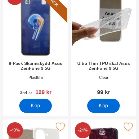
6-PACK
6-Pack Skärmskydd Asus
Ultra Thin TPU skal Asus
ZenFone 9 5G
ZenFone 9 5G
Art. nr 44572
Art. nr 44675
Plastfilm
Clear
rea pris
129 kr
99 kr
tidigare pris
354 kr
Köp
Köp
Makera hardcase Asus Zenfone 9 5G som favorit
Makera designwallet Asus Zenf
-40%
-24%