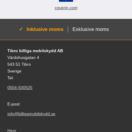
coverin.com
Aktiv:
Inklusive moms
Exklusive moms
Sidfot Blandad info och länkar
Tibro billiga mobilskydd AB
Värdshusgatan 4
543 51 Tibro
Sverige
Tel:
0504-500525
E-post:
info@billigamobilskydd.se
Hem