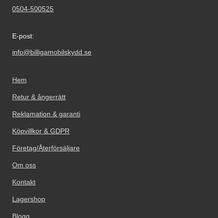
0504-500525
E-post:
info@billigamobilskydd.se
Hem
Retur & ångerrätt
Reklamation & garanti
Köpvillkor & GDPR
Företag/Återförsäljare
Om oss
Kontakt
Lagershop
Blogg