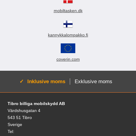
k
t
mobiltasken.dk
l
i
s
t
n
kannykkalompakko.fi
i
n
g
coverin.com
Aktiv:
Inklusive moms
Exklusive moms
Sidfot Blandad info och länkar
Tibro billiga mobilskydd AB
Värdshusgatan 4
543 51 Tibro
Sverige
Tel: