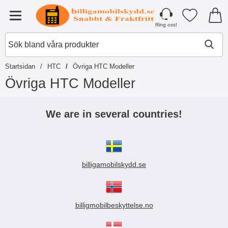
Startsidan för Tibro Billiga Mobilsky
Mina favori
Meny
Ring oss!
Startsidan
HTC
Övriga HTC Modeller
Övriga HTC Modeller
H
o
We are in several countries!
p
p
a
t
i
billigamobilskydd.se
l
l
p
r
o
billigmobilbeskyttelse.no
d
u