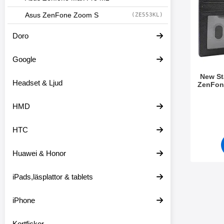
i
Asus ZenFone Zoom S
(ZE553KL)
l
t
Doro
e
r
s
Google
e
k
New St
t
Headset & Ljud
ZenFon
i
o
Art. nr 4
HMD
n
e
n
HTC
Huawei & Honor
iPads,läsplattor & tablets
iPhone
Kortfickor