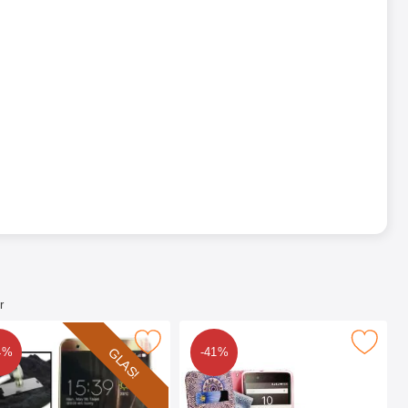
r
uxe (ZS570KL) som favorit
dat glas Asus ZenFone 3 Deluxe (ZS570KL) som favorit
Makera designwallet Asus ZenFone 3 Del
GLAS!
4%
-41%