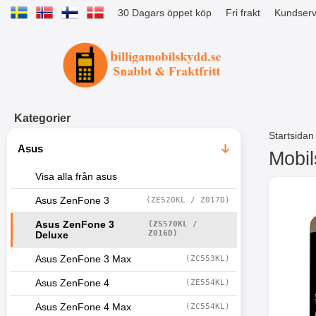
30 Dagars öppet köp
Fri frakt
Kundserv
Startsidan för Tibro Billiga Mobils
Kategorier
Startsidan
Asus
Mobil
Visa alla från asus
H
o
Asus ZenFone 3
(ZE520KL / Z017D)
p
p
Asus ZenFone 3
(ZS570KL /
a
Z016D)
Deluxe
t
i
Asus ZenFone 3 Max
(ZC553KL)
l
Asus ZenFone 4
(ZE554KL)
l
p
Asus ZenFone 4 Max
(ZC554KL)
r