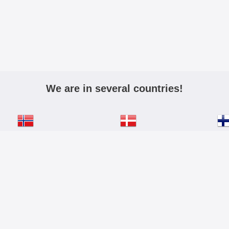
We are in several countries!
igmobilbeskyttelse.no
mobiltasken.dk
kannykkalo
Aktiv:
Inklusive moms
Exklusive moms