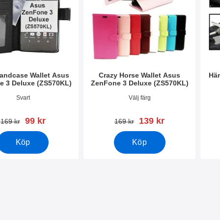
andcase Wallet Asus
Crazy Horse Wallet Asus
Här
e 3 Deluxe (ZS570KL)
ZenFone 3 Deluxe (ZS570KL)
1942
Art. nr 21966
Art. 
Svart
Välj färg
rea pris
rea pris
99 kr
139 kr
tidigare pris
tidigare pris
169 kr
169 kr
Köp
Köp