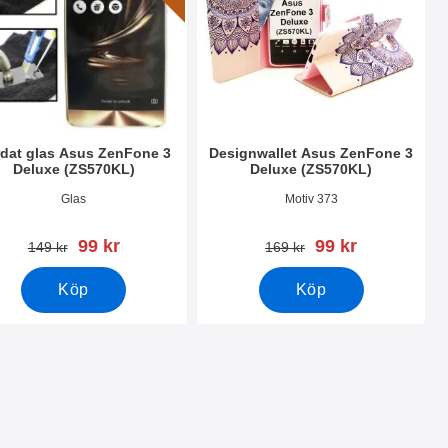
dat glas Asus ZenFone 3
Designwallet Asus ZenFone 3
Deluxe (ZS570KL)
Deluxe (ZS570KL)
nr 21978
Art. nr 22433
Glas
Motiv 373
rea pris
rea pris
99 kr
99 kr
tidigare pris
tidigare pris
149 kr
169 kr
Köp
Köp