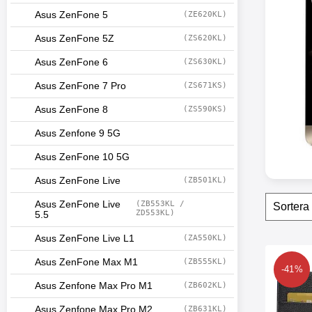
o
Asus ZenFone 5
(ZE620KL)
d
u
Asus ZenFone 5Z
(ZS620KL)
k
t
Asus ZenFone 6
(ZS630KL)
l
i
Asus ZenFone 7 Pro
(ZS671KS)
s
t
Asus ZenFone 8
(ZS590KS)
n
i
Asus Zenfone 9 5G
n
g
Asus ZenFone 10 5G
Asus ZenFone Live
(ZB501KL)
Filtr
H
Asus ZenFone Live
(ZB553KL /
o
ZD553KL)
5.5
p
p
Asus ZenFone Live L1
(ZA550KL)
a
produ
ö
Asus ZenFone Max M1
(ZB555KL)
Makera new Standca
-41%
v
Asus Zenfone Max Pro M1
(ZB602KL)
e
r
Asus Zenfone Max Pro M2
(ZB631KL)
f