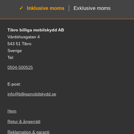
Aktiv:
Inklusive moms
Exklusive moms
Sidfot Blandad info och länkar
Tibro billiga mobilskydd AB
Värdshusgatan 4
543 51 Tibro
Sverige
Tel:
0504-500525
E-post:
info@billigamobilskydd.se
Hem
Retur & ångerrätt
Reklamation & garanti