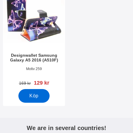
Designwallet Samsung
Galaxy A5 2016 (A510F)
Art. nr 17559
Motiv 259
rea pris
129 kr
tidigare pris
169 kr
Köp
We are in several countries!