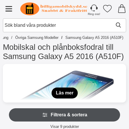
Startsidan för Tibro Billiga Mobilsky
Mina favori
Meny
Ring oss!
sung
Övriga Samsung Modeller
Samsung Galaxy A5 2016 (A510F)
Mobilskal och plånboksfodral till
Samsung Galaxy A5 2016 (A510F)
H
o
p
p
a
t
Läs mer
i
l
l
H
p
Filtrera & sortera
o
r
p
o
Filtrera & sortera
p
Visar
9
produkter
d