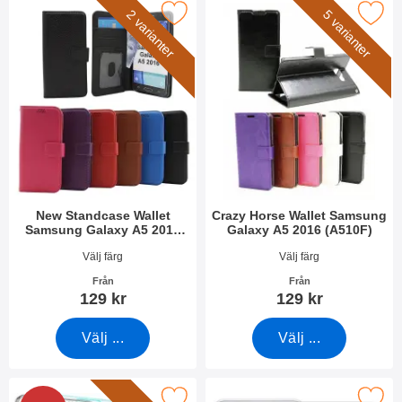
 Standcase Wallet Samsung Galaxy A5 2016 (A510F) som favo
Makera crazy Horse Wallet Samsung Gala
2 varianter
5 varianter
New Standcase Wallet
Crazy Horse Wallet Samsung
Samsung Galaxy A5 2016
Galaxy A5 2016 (A510F)
(A510F)
Art. nr 31671
Art. nr 18149
Välj färg
Välj färg
Från
Från
129 kr
129 kr
Välj ...
Välj ...
at glas Samsung Galaxy A5 2016 (A510F) Skärmskydd som fav
Makera skärmskydd Samsung Galaxy A