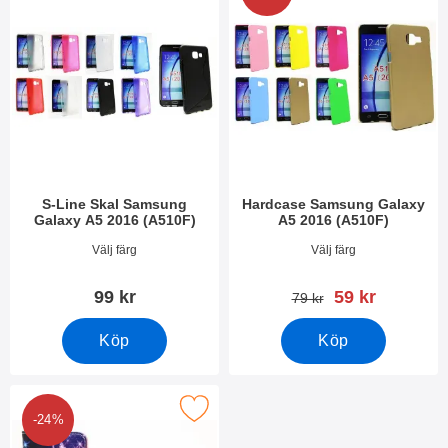
S-Line Skal Samsung
Hardcase Samsung Galaxy
Galaxy A5 2016 (A510F)
A5 2016 (A510F)
Art. nr 17492
Art. nr 17545
Välj färg
Välj färg
rea pris
99 kr
59 kr
tidigare pris
79 kr
Köp
Köp
 designwallet Samsung Galaxy A5 2016 (A510F) som favorit
-24%