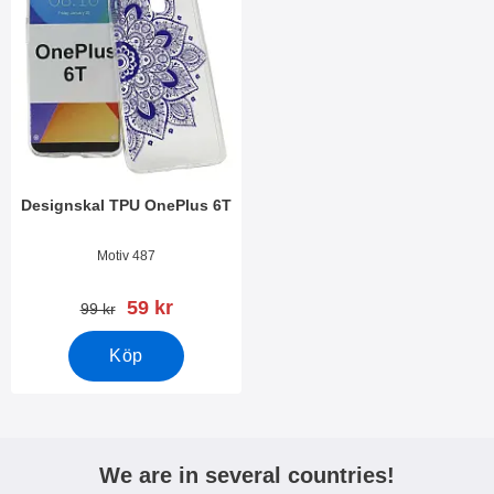
Designskal TPU OnePlus 6T
Art. nr 29320
Motiv 487
rea pris
59 kr
tidigare pris
99 kr
Köp
We are in several countries!