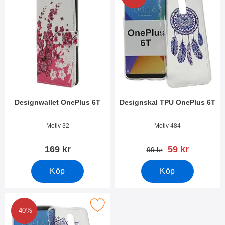
Designwallet OnePlus 6T
Designskal TPU OnePlus 6T
Art. nr 29331
Art. nr 29323
Motiv 32
Motiv 484
rea pris
169 kr
59 kr
tidigare pris
99 kr
Köp
Köp
Makera designskal TPU OnePlus 6T som favorit
-40%