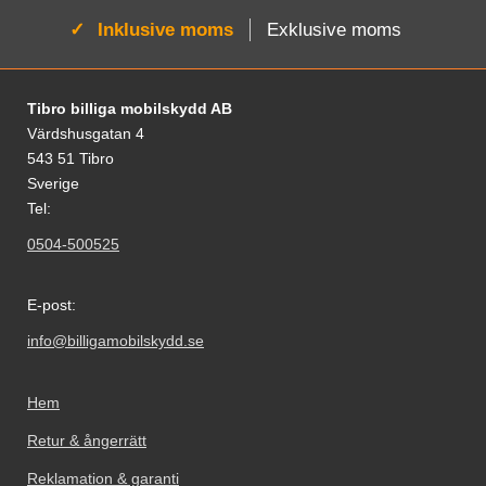
Aktiv:
Inklusive moms
Exklusive moms
Sidfot Blandad info och länkar
Tibro billiga mobilskydd AB
Värdshusgatan 4
543 51 Tibro
Sverige
Tel:
0504-500525
E-post:
info@billigamobilskydd.se
Hem
Retur & ångerrätt
Reklamation & garanti