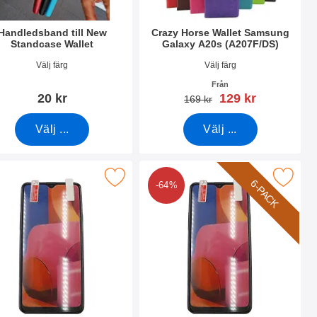
Handledsband till New
Crazy Horse Wallet Samsung
Standcase Wallet
Galaxy A20s (A207F/DS)
nr 40789
Art. nr 36979
Välj färg
Välj färg
Från
rea pris
20 kr
129 kr
tidigare pris
169 kr
Välj ...
Välj ...
20s (A207F/DS) som favorit
rmskydd Samsung Galaxy A20s (A207F/DS) som favorit
Makera 6-Pack Skärmskydd Samsung Galaxy
6-PACK
-64%