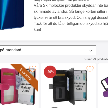
Våra Skimblocker produkter skyddar inte bara
skimmade av andra. Så länge korten sitter i 
tycker vi är ett bra skydd. Och snyggt dessu
Tack för att du låter billigamobilskydd.se hj
kan!
era & sortera
Sortera på
standard
Visar
29
produkt
ktlista
lånboksfodral Samsung Galaxy A20s (A207F/DS) som favorit
Makera skimblocker XL Wallet Samsung Galaxy A
Makera skimblocke
2 varianter
-26%