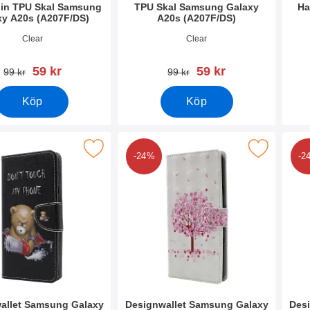
hin TPU Skal Samsung
TPU Skal Samsung Galaxy
Ha
xy A20s (A207F/DS)
A20s (A207F/DS)
7093
Art. nr 36978
Art. 
Clear
Clear
rea pris
rea pris
59 kr
59 kr
tidigare pris
tidigare pris
99 kr
99 kr
Köp
Köp
allet Samsung Galaxy A20s (A207F/DS) som favorit
Makera designwallet Samsung Galaxy A20s (
Makera des
-24%
-2
allet Samsung Galaxy
Designwallet Samsung Galaxy
Des