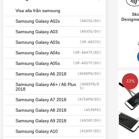
Visa alla från samsung
Sk
Designw
Samsung Galaxy A02s
(A025G/DS)
A
Art. nr 3
Samsung Galaxy A03
(A035G/DS)
Samsung Galaxy A03s
(SM-A037G)
Samsung Galaxy A04s
(SM-A047F/DS)
Samsung Galaxy A05s
(SM-A057F/DS)
Samsung Galaxy A6 2018
(A600FN/DS)
Makera härdat
-13%
Samsung Galaxy A6+ / A6 Plus
(A605FN/D
S)
2018
Samsung Galaxy A7 2018
(A750FN/DS)
Samsung Galaxy A8 2018
(A530FD)
Samsung Galaxy A9 2018
(A920F/DS)
Samsung Galaxy A10
(A105F/DS)