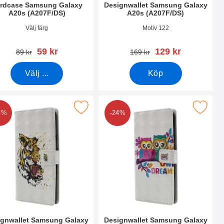
rdcase Samsung Galaxy
Designwallet Samsung Galaxy
A20s (A207F/DS)
A20s (A207F/DS)
nr 37090
Art. nr 41040
Välj färg
Motiv 122
rea pris
rea pris
59 kr
129 kr
tidigare pris
tidigare pris
89 kr
169 kr
Välj ...
Köp
A207F/DS) som favorit
ignwallet Samsung Galaxy A20s (A207F/DS) som favorit
Makera designwallet Samsung Galaxy A2
4%
-24%
ignwallet Samsung Galaxy
Designwallet Samsung Galaxy