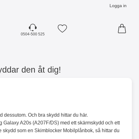
Logga in
Mina favoriter
0504-500 525
ddar den åt dig!
dd dessutom. Och bra skydd hittar du här.
ng Galaxy A20s (A207F/DS) med ett skärmskydd och ett
nde skydd som en Skimblocker Mobilplånbok, så hittar du