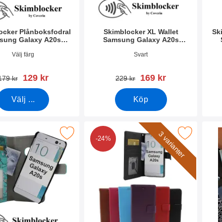
ocker Plånboksfodral
Skimblocker XL Wallet
Sk
sung Galaxy A20s
Samsung Galaxy A20s
(A207F/DS)
(A207F/DS)
6931
Art. nr 37609
Art. 
Välj färg
Svart
rea pris
rea pris
129 kr
169 kr
tidigare pris
tidigare pris
179 kr
229 kr
Välj ...
Köp
et Designwallet Samsung Galaxy A20s (A207F/DS) som favori
Makera new Standcase Wallet Samsung Galaxy A
Makera 
3 varianter
-24%