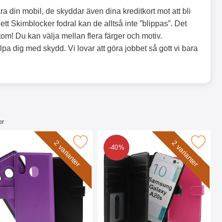
 din mobil, de skyddar även dina kreditkort mot att bli
ett Skimblocker fodral kan de alltså inte ”blippas”. Det
tom! Du kan välja mellan flera färger och motiv.
älpa dig med skydd. Vi lovar att göra jobbet så gott vi bara
er
20s (A207F/DS) som favorit
r Magnet Fodral Samsung Galaxy A20s (A207F/DS) som favori
Makera skimblocker XL Magnet Fodral Samsung G
2 varianter
2 varianter
-40%