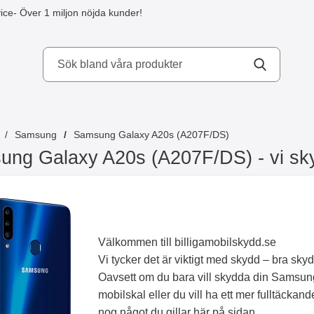
ice
- Över 1 miljon nöjda kunder!
kydd AB
Samsung
Samsung Galaxy A20s (A207F/DS)
ng Galaxy A20s (A207F/DS) - vi sky
Välkommen till billigamobilskydd.se
Vi tycker det är viktigt med skydd – bra sky
Oavsett om du bara vill skydda din Samsu
mobilskal eller du vill ha ett mer fulltäcka
nog något du gillar här på sidan.