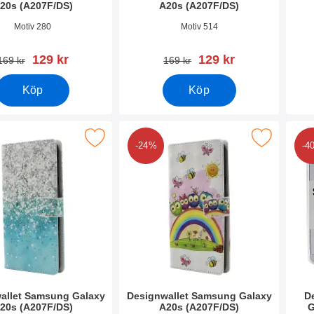
20s (A207F/DS)
A20s (A207F/DS)
0479
Art. nr 37245
Art. 
Motiv 280
Motiv 514
rea pris
rea pris
129 kr
129 kr
tidigare pris
tidigare pris
169 kr
169 kr
Köp
Köp
allet Samsung Galaxy A20s (A207F/DS) som favorit
Makera designwallet Samsung Galaxy A20s (
Makera desi
-24%
-4
allet Samsung Galaxy
Designwallet Samsung Galaxy
D
20s (A207F/DS)
A20s (A207F/DS)
G