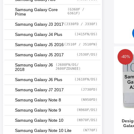
Art. nr 3
Samsung Galaxy Core
(G360F /
G361F)
Prime
Samsung Galaxy J3 2017
(J330FD / J330F)
Samsung Galaxy J4 Plus
(J415FN/DS)
Samsung Galaxy J5 2016
(J510F / J510FN)
Makera designsk
Samsung Galaxy J5 2017
(J530F/DS)
-40%
Samsung Galaxy J6
(J600FN/DS/
J600FZDUNEE)
2018
Samsung Galaxy J6 Plus
(J610FN/DS)
Samsung Galaxy J7 2017
(J730FD)
Samsung Galaxy Note 8
(N950FD)
Samsung Galaxy Note 9
(N960F/DS)
Samsung Galaxy Note 10
(N970F/DS)
Desig
Gala
Samsung Galaxy Note 10 Lite
(N770F)