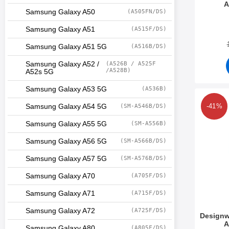
A
Samsung Galaxy A50
(A505FN/DS)
Art. nr 4
Samsung Galaxy A51
(A515F/DS)
Samsung Galaxy A51 5G
(A516B/DS)
Samsung Galaxy A52 /
(A526B / A525F
/A528B)
A52s 5G
Samsung Galaxy A53 5G
(A536B)
Makera designw
Samsung Galaxy A54 5G
(SM-A546B/DS)
-41%
Samsung Galaxy A55 5G
(SM-A556B)
Samsung Galaxy A56 5G
(SM-A566B/DS)
Samsung Galaxy A57 5G
(SM-A576B/DS)
Samsung Galaxy A70
(A705F/DS)
Samsung Galaxy A71
(A715F/DS)
Samsung Galaxy A72
(A725F/DS)
Designw
A
Samsung Galaxy A80
(A805F/DS)