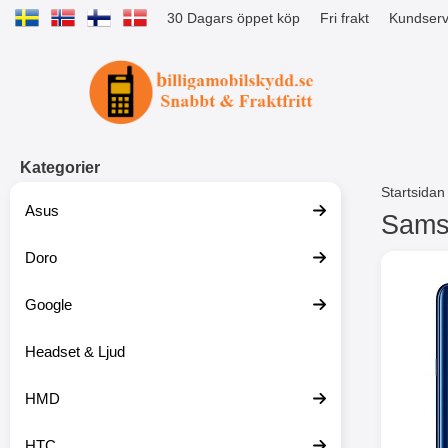
30 Dagars öppet köp
Fri frakt
Kundserv
Startsidan för Tibro Billiga Mobils
Kategorier
Startsidan
Asus
Samsu
Doro
H
o
p
Google
p
a
t
Headset & Ljud
i
l
HMD
l
p
r
HTC