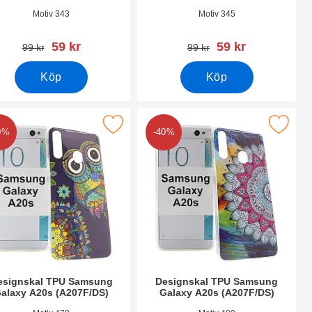
nr 37009
Art. nr 37008
Motiv 343
Motiv 345
rea pris
rea pris
59 kr
59 kr
tidigare pris
tidigare pris
99 kr
99 kr
Köp
Köp
 (A207F/DS) som favorit
gnskal TPU Samsung Galaxy A20s (A207F/DS) som favorit
Makera designskal TPU Samsung Galaxy A
0%
-40%
esignskal TPU Samsung
Designskal TPU Samsung
alaxy A20s (A207F/DS)
Galaxy A20s (A207F/DS)