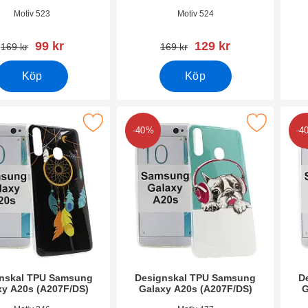
7237
Art. nr 37192
Art. 
Motiv 523
Motiv 524
rea pris
rea pris
99 kr
129 kr
tidigare pris
tidigare pris
169 kr
169 kr
Köp
Köp
al TPU Samsung Galaxy A20s (A207F/DS) som favorit
Makera designskal TPU Samsung Galaxy A20s
Makera desi
-40%
-4
nskal TPU Samsung
Designskal TPU Samsung
D
xy A20s (A207F/DS)
Galaxy A20s (A207F/DS)
G