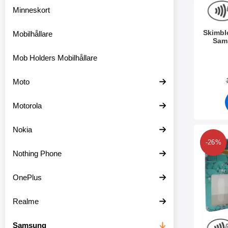
r
s
Minneskort
e
k
Skimbl
Mobilhållare
t
Sam
i
o
Art. nr 3
Mob Holders Mobilhållare
n
e
Moto
n
Motorola
Nokia
Makera skimblocker Magn
-26%
Nothing Phone
OnePlus
Realme
Samsung