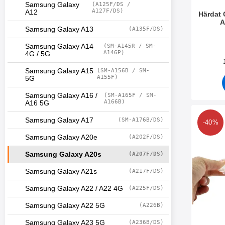
Samsung Galaxy
(A125F/DS /
A127F/DS)
A12
Härdat
A
Samsung Galaxy A13
(A135F/DS)
Art. nr 3
Samsung Galaxy A14
(SM-A145R / SM-
A146P)
4G / 5G
Samsung Galaxy A15
(SM-A156B / SM-
A155F)
5G
Samsung Galaxy A16 /
(SM-A165F / SM-
A166B)
A16 5G
Makera ultra Thin
Samsung Galaxy A17
(SM-A176B/DS)
-40%
Samsung Galaxy A20e
(A202F/DS)
Samsung Galaxy A20s
(A207F/DS)
Samsung Galaxy A21s
(A217F/DS)
Samsung Galaxy A22 / A22 4G
(A225F/DS)
Samsung Galaxy A22 5G
(A226B)
Samsung Galaxy A23 5G
(A236B/DS)