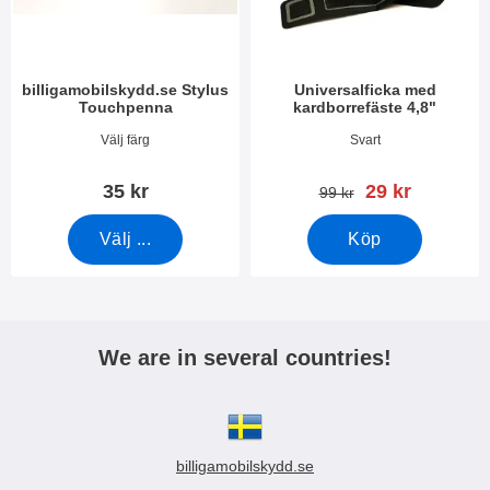
k
r
t
s
l
e
i
k
s
billigamobilskydd.se Stylus
Universalficka med
t
t
Touchpenna
kardborrefäste 4,8"
i
n
o
Art. nr 7666
Art. nr 3388
i
Välj färg
Svart
n
n
e
g
rea pris
35 kr
29 kr
n
tidigare pris
99 kr
Välj ...
Köp
We are in several countries!
billigamobilskydd.se