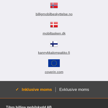
billigmobilbeskyttelse.no
mobiltasken.dk
kannykkalompakko.fi
coverin.com
Aktiv:
Inklusive moms
Exklusive moms
Sidfot Blandad info och länkar
Tibro billiga mobilskydd AB