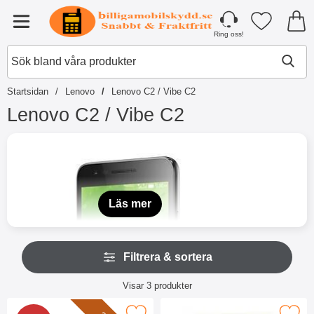
Startsidan för Tibro Billiga Mobilsky
Mina favori
Meny
Ring oss!
Startsidan
Lenovo
Lenovo C2 / Vibe C2
Lenovo C2 / Vibe C2
H
o
p
p
a
t
Läs mer
i
l
l
H
p
Filtrera & sortera
o
r
p
o
Filtrera & sortera
p
Visar
3
produkter
d
a
produktlista
u
ö