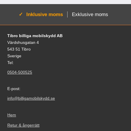
Aktiv:
Inklusive moms
Exklusive moms
Sidfot Blandad info och länkar
Tibro billiga mobilskydd AB
Värdshusgatan 4
543 51 Tibro
Sverige
Tel:
0504-500525
E-post:
info@billigamobilskydd.se
Hem
Retur & ångerrätt