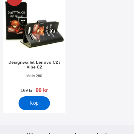
Designwallet Lenovo C2 /
Vibe C2
Art. nr 21291
Motiv 280
rea pris
99 kr
tidigare pris
169 kr
Köp