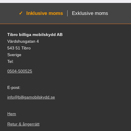
Aktiv:
Inklusive moms
Exklusive moms
Sidfot Blandad info och länkar
Tibro billiga mobilskydd AB
Värdshusgatan 4
543 51 Tibro
Sverige
Tel:
0504-500525
E-post:
info@billigamobilskydd.se
Hem
Retur & ångerrätt