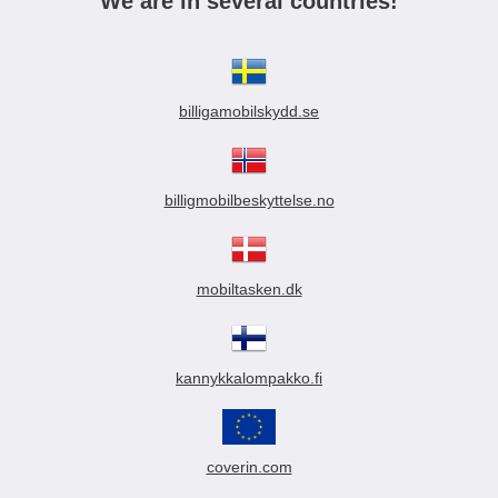
We are in several countries!
billigamobilskydd.se
billigmobilbeskyttelse.no
mobiltasken.dk
kannykkalompakko.fi
coverin.com