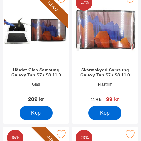
GLAS!
-17%
Härdat Glas Samsung
Skärmskydd Samsung
Galaxy Tab S7 / S8 11.0
Galaxy Tab S7 / S8 11.0
Art. nr 37212
Art. nr 37210
Glas
Plastfilm
rea pris
209 kr
99 kr
tidigare pris
119 kr
Köp
Köp
Pack Skärmskydd Samsung Galaxy Tab S7 / S8 11.0 som favori
Makera x-Line Skal Samsung Galaxy Ta
-65%
-23%