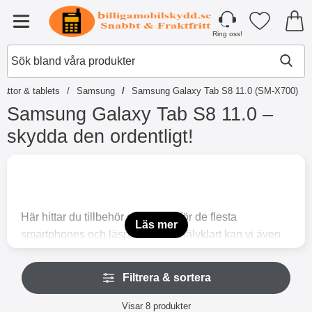
Startsidan för Tibro Billiga Mobilsky
Mina favori
Meny
Ring oss!
lattor & tablets
Samsung
Samsung Galaxy Tab S8 11.0 (SM-X700)
Samsung Galaxy Tab S8 11.0 –
skydda den ordentligt!
H
o
p
p
a
Här hittar du tillbehör och skydd för de flesta
t
Läs mer
smartphones och läsplattor och självklart kan vi även
i
l
skydda din Samsung Galaxy Tab S8 11.0 (SM-X700)
l
H
Med ett skärmskydd av härdat glas skyddar du inte
p
Filtrera & sortera
o
r
bara skärmen mot repor och smuts. Den blir så reptålig
p
o
Filtrera & sortera
att du kan dra vassa föremål över skärmen utan att det
p
Visar
8
produkter
d