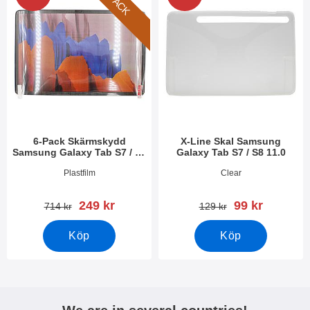
6-PACK
6-Pack Skärmskydd
X-Line Skal Samsung
Samsung Galaxy Tab S7 / S8
Galaxy Tab S7 / S8 11.0
11.0
Art. nr 37209
Art. nr 37341
Plastfilm
Clear
rea pris
rea pris
249 kr
99 kr
tidigare pris
tidigare pris
714 kr
129 kr
Köp
Köp