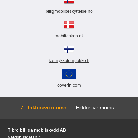
billigmobilbeskyttelse.no
mobiltasken.dk
kannykkalompakko.fi
coverin.com
Aktiv:
Inklusive moms
Exklusive moms
Sidfot Blandad info och länkar
Tibro billiga mobilskydd AB
Värdshusgatan 4