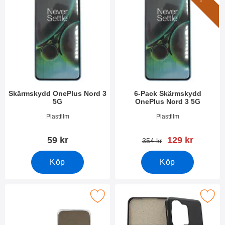
Skärmskydd OnePlus Nord 3
6-Pack Skärmskydd
5G
OnePlus Nord 3 5G
Art. nr 49025
Art. nr 49026
Plastfilm
Plastfilm
rea pris
59 kr
129 kr
tidigare pris
354 kr
Köp
Köp
kera ultra Thin TPU skal OnePlus Nord 3 5G som favorit
Makera tPU Skal OnePlus Nor