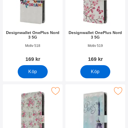
Designwallet OnePlus Nord
Designwallet OnePlus Nord
3 5G
3 5G
Art. nr 49109
Art. nr 49108
Motiv 518
Motiv 519
169 kr
169 kr
Köp
Köp
Makera designwallet OnePlus Nord 3 5G som favorit
Makera designwallet OnePlus N