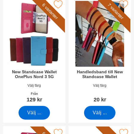
era new Standcase Wallet OnePlus Nord 3 5G som favorit
Makera handledsband till New Stan
6 varianter
7 varianter
New Standcase Wallet
Handledsband till New
OnePlus Nord 3 5G
Standcase Wallet
Art. nr 48974
Art. nr 40789
Välj färg
Välj färg
Från
129 kr
20 kr
Välj ...
Välj ...
kera crazy Horse Wallet OnePlus Nord 3 5G som favorit
Makera härdat glas OnePlus No