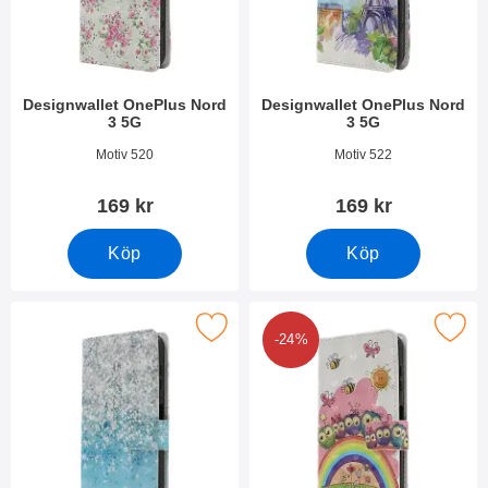
Designwallet OnePlus Nord
Designwallet OnePlus Nord
3 5G
3 5G
Art. nr 49107
Art. nr 49106
Motiv 520
Motiv 522
169 kr
169 kr
Köp
Köp
Makera designwallet OnePlus Nord 3 5G som favorit
Makera designwallet OnePlus N
-24%