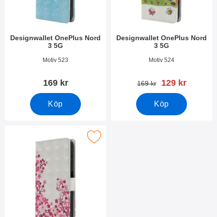
Designwallet OnePlus Nord
Designwallet OnePlus Nord
3 5G
3 5G
Art. nr 49105
Art. nr 49104
Motiv 523
Motiv 524
rea pris
169 kr
129 kr
tidigare pris
169 kr
Köp
Köp
Makera designwallet OnePlus Nord 3 5G som favorit