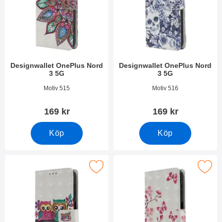
Designwallet OnePlus Nord
Designwallet OnePlus Nord
3 5G
3 5G
Art. nr 49111
Art. nr 49110
Motiv 515
Motiv 516
169 kr
169 kr
Köp
Köp
Makera designwallet OnePlus Nord 3 5G som favorit
Makera designwallet OnePlus N