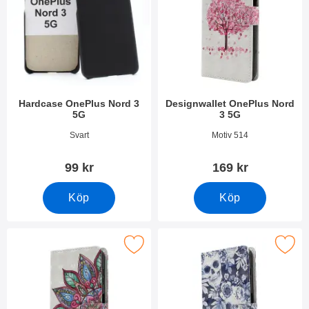
Hardcase OnePlus Nord 3
Designwallet OnePlus Nord
5G
3 5G
Art. nr 49042
Art. nr 49112
Svart
Motiv 514
99 kr
169 kr
Köp
Köp
Makera designwallet OnePlus Nord 3 5G som favorit
Makera designwallet OnePlus N