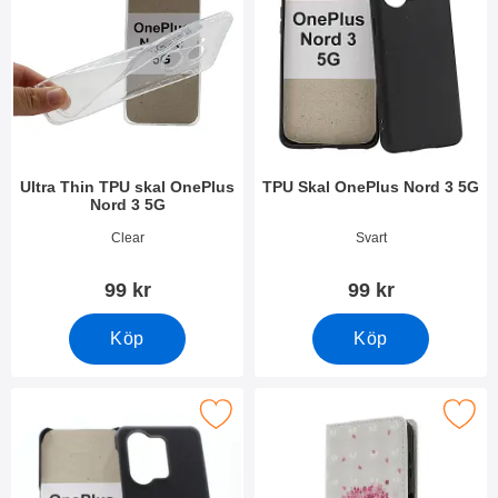
Ultra Thin TPU skal OnePlus
TPU Skal OnePlus Nord 3 5G
Nord 3 5G
Art. nr 49038
Art. nr 49039
Clear
Svart
99 kr
99 kr
Köp
Köp
Makera hardcase OnePlus Nord 3 5G som favorit
Makera designwallet OnePlus N