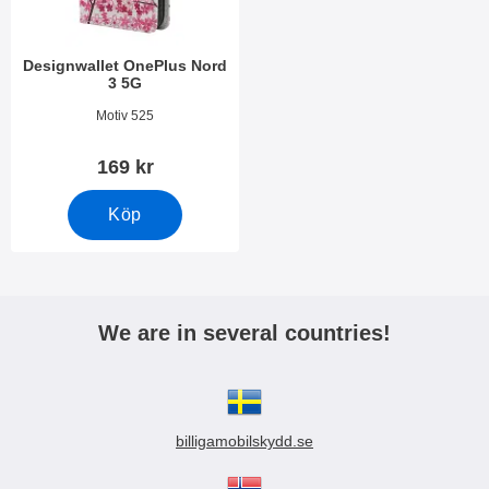
Designwallet OnePlus Nord
3 5G
Art. nr 49102
Motiv 525
169 kr
Köp
We are in several countries!
billigamobilskydd.se