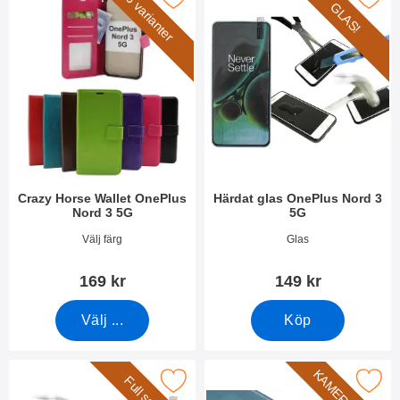
6 varianter
GLAS!
Crazy Horse Wallet OnePlus
Härdat glas OnePlus Nord 3
Nord 3 5G
5G
Art. nr 48992
Art. nr 49029
Välj färg
Glas
169 kr
149 kr
Välj ...
Köp
era full Frame Glas skydd OnePlus Nord 3 5G som favorit
Makera härdat kameraglas OnePlu