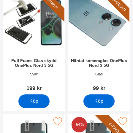
KAMERAGLAS
Full screen!
Full Frame Glas skydd
Härdat kameraglas OnePlus
OnePlus Nord 3 5G
Nord 3 5G
Art. nr 49031
Art. nr 49034
Svart
Glas
199 kr
99 kr
Köp
Köp
Makera skärmskydd OnePlus Nord 3 5G som favorit
Makera 6-Pack Skärmskydd OnePlu
6-PACK
-64%