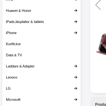
Huawei & Honor
Merkitse blow 
2 var
iPads,läsplattor & tablets
iPhone
Kortfickor
Data & TV
Laddare & Adapter
Lenovo
LG
Microsoft
Produ