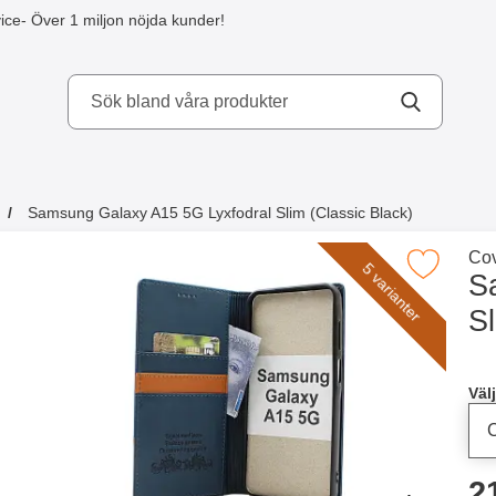
ice
- Över 1 miljon nöjda kunder!
kydd AB
Samsung Galaxy A15 5G Lyxfodral Slim (Classic Black)
a köpte även
Gå 
Cov
Makera samsung Galaxy A15 5G Lyxfodral Slim 
5 varianter
S
Sl
Han
Välj
p
2