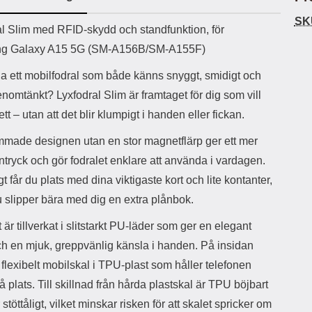
ö
S
B
D
6
9
r
n
l
u
SK
l
a
uktbeskrivning
9
9
al Slim med RFID-skydd och standfunktion, för
u
a
u
b
k
k
e
l
r
b
g Galaxy A15 5G (SM-A156B/SM-A155F)
r
r
a
t
l
S
r
a
o
n
ha ett mobilfodral som både känns snyggt, smidigt och
d
o
a
Välj
Välj
d
genomtänkt? Lyxfodral Slim är framtaget för dig som vill
t
b
a
h
b
r
 ett – utan att det blir klumpigt i handen eller fickan.
h
l
e
ö
a
mmade designen utan en stor magnetflärp ger ett mer
r
d
 intryck och gör fodralet enklare att använda i vardagen.
l
d
u
a
t får du plats med dina viktigaste kort och lite kontanter,
r
r
u slipper bära med dig en extra plånbok.
a
e
r
S
 är tillverkat i slitstarkt PU-läder som ger en elegant
.
n
X
a
och en mjuk, greppvänlig känsla i handen. På insidan
O
b
tt flexibelt mobilskal i TPU-plast som håller telefonen
-
b
X
l
å plats. Till skillnad från hårda plastskal är TPU böjbart
3
a
stöttåligt, vilket minskar risken för att skalet spricker om
3
d