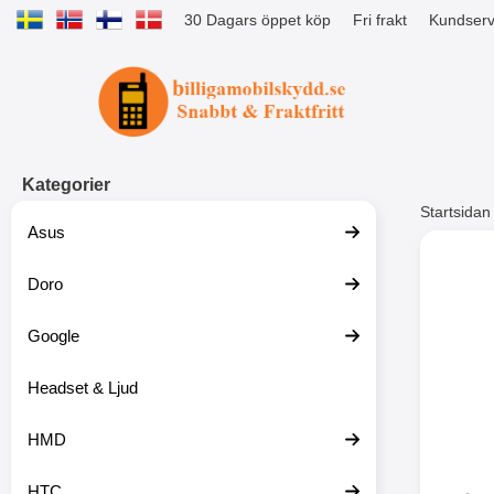
30 Dagars öppet köp
Fri frakt
Kundserv
Startsidan för Tibro Billiga Mobils
Kategorier
Startsidan
Asus
Andr
Doro
Google
Headset & Ljud
HMD
HTC