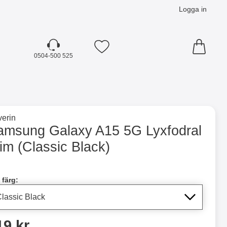
Logga in
Mina favoriter
0504-500 525
☓
till varumärkessidan för
erin
(Classic Black) som favorit
amsung Galaxy A15 5G Lyxfodral
im (Classic Black)
dla denna produkt Samsung Galaxy A15 5G Lyxfodral Slim
 färg:
ris
19 kr