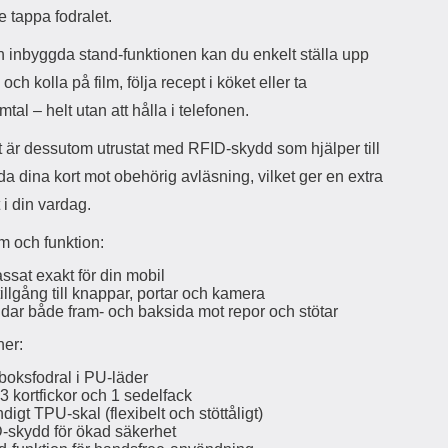
d
e tappa fodralet.
ä
a
r
r
 inbyggda stand-funktionen kan du enkelt ställa upp
s
e
och kolla på film, följa recept i köket eller ta
m
m
i
e
tal – helt utan att hålla i telefonen.
d
d
i
U
t är dessutom utrustat med RFID-skydd som hjälper till
g
S
da dina kort mot obehörig avläsning, vilket ger en extra
a
B
 i din vardag.
t
&
r
U
m och funktion:
å
S
d
B
ssat exakt för din mobil
l
T
tillgång till knappar, portar och kamera
ö
y
dar både fram- och baksida mot repor och stötar
s
p
a
e
ner:
h
-
ö
C
boksfodral i PU-läder
r
u
3 kortfickor och 1 sedelfack
digt TPU-skal (flexibelt och stöttåligt)
l
t
-skydd för ökad säkerhet
u
g