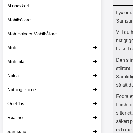
Minneskort
Prod
Lyxfodr
Mobilhållare
Samsun
Vill du 
Mob Holders Mobilhållare
riktigt 
Moto
ha allt i
Den sli
Motorola
stilrent
Nokia
Samtidig
så att d
Nothing Phone
Fodralet
OnePlus
finish 
sitter e
Realme
säkert p
och mer 
Samsung