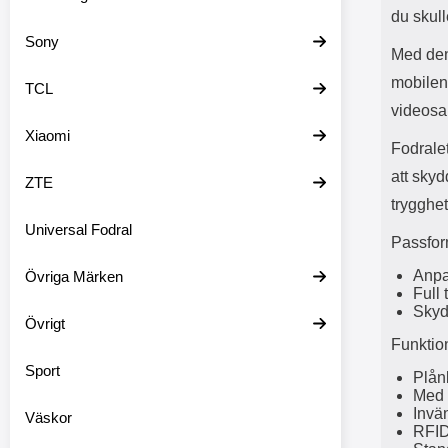
du skull
Sony
Med den
mobilen 
TCL
videosam
Xiaomi
Fodrale
att skyd
ZTE
trygghet
Universal Fodral
Passfor
Anpa
Övriga Märken
Full 
Skyd
Övrigt
Funktio
Sport
Plån
Med 
Invän
Väskor
RFID