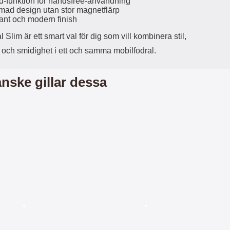
d-funktion för handsfree-användning
r
å
mad design utan stor magnetflärp
a
n
ant och modern finish
r
g
i
.
l Slim är ett smart val för dig som vill kombinera stil,
l
L
 och smidighet i ett och samma mobilfodral.
i
a
t
d
e
d
nske gillar dessa
t
a
f
r
o
e
r
n
m
d
a
u
t
k
.
a
D
n
e
a
t
n
m
v
e
ä
d
n
f
d
productListContainer
Merkitse blow productListContainer
Merkitse b
ö
a