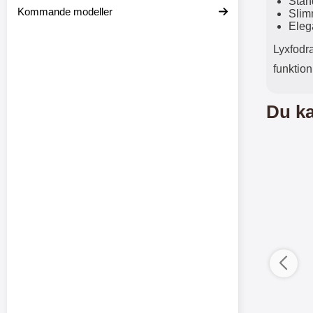
Stan
Kommande modeller
Slim
Eleg
Lyxfodra
funktion
Du ka
ductListContainer
Merkitse blow productListContainer
Merkitse blow 