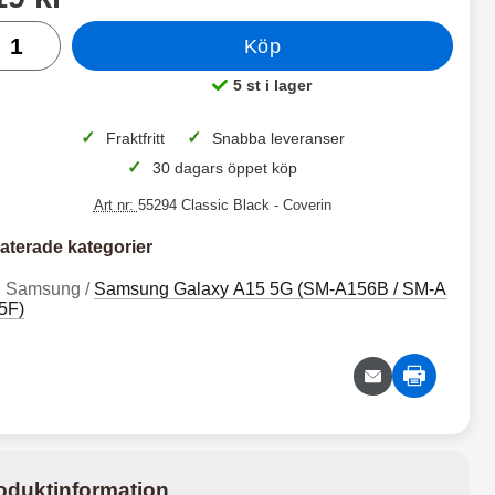
al
Köp
 productListContainer
Merkitse blow productListContainer
Merkitse blo
5 varianter
7 v
5 st i lager
Tillgänglighet:
✓
✓
Fraktfritt
Snabba leveranser
✓
30 dagars öppet köp
Art nr:
55294 Classic Black
- Coverin
aterade kategorier
Samsung /
Samsung Galaxy A15 5G (SM-A156B / SM-A
S
X
5F)
m
L
a
S
S
X
r
t
t
a
m
L
F
n
a
S
1
2
l
d
r
t
6
4
i
c
t
a
p
a
9
9
F
n
C
s
k
k
o
e
l
d
oduktinformation